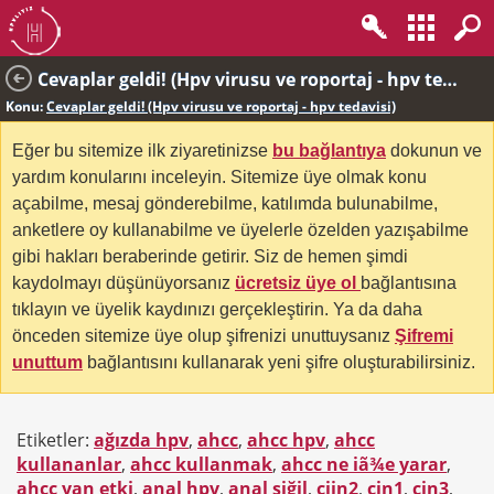
Cevaplar geldi! (Hpv virusu ve roportaj - hpv tedavisi)
Konu:
Cevaplar geldi! (Hpv virusu ve roportaj - hpv tedavisi)
Eğer bu sitemize ilk ziyaretinizse
bu bağlantıya
dokunun ve
yardım konularını inceleyin. Sitemize üye olmak konu
açabilme, mesaj gönderebilme, katılımda bulunabilme,
anketlere oy kullanabilme ve üyelerle özelden yazışabilme
gibi hakları beraberinde getirir. Siz de hemen şimdi
kaydolmayı düşünüyorsanız
ücretsiz üye ol
bağlantısına
tıklayın ve üyelik kaydınızı gerçekleştirin. Ya da daha
önceden sitemize üye olup şifrenizi unuttuysanız
Şifremi
unuttum
bağlantısını kullanarak yeni şifre oluşturabilirsiniz.
Etiketler:
ağızda hpv
,
ahcc
,
ahcc hpv
,
ahcc
kullananlar
,
ahcc kullanmak
,
ahcc ne iã¾e yarar
,
ahcc yan etki
,
anal hpv
,
anal siğil
,
ciin2
,
cin1
,
cin3
,