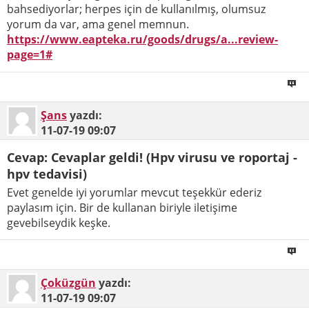
bahsediyorlar; herpes için de kullanılmış, olumsuz
yorum da var, ama genel memnun.
https://www.eapteka.ru/goods/drugs/a...review-
page=1#
Şans
yazdı:
11-07-19
09:07
Cevap: Cevaplar geldi! (Hpv virusu ve roportaj -
hpv tedavisi)
Evet genelde iyi yorumlar mevcut teşekkür ederiz
paylasım için. Bir de kullanan biriyle iletişime
gevebilseydik keşke.
Çoküzgün
yazdı:
11-07-19
09:07