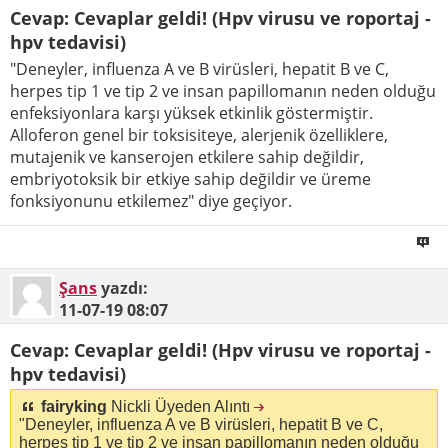
Cevap: Cevaplar geldi! (Hpv virusu ve roportaj -
hpv tedavisi)
"Deneyler, influenza A ve B virüsleri, hepatit B ve C,
herpes tip 1 ve tip 2 ve insan papillomanın neden olduğu
enfeksiyonlara karşı yüksek etkinlik göstermiştir.
Alloferon genel bir toksisiteye, alerjenik özelliklere,
mutajenik ve kanserojen etkilere sahip değildir,
embriyotoksik bir etkiye sahip değildir ve üreme
fonksiyonunu etkilemez" diye geçiyor.
Şans
yazdı:
11-07-19
08:07
Cevap: Cevaplar geldi! (Hpv virusu ve roportaj -
hpv tedavisi)
fairyking
Nickli Üyeden Alıntı
"Deneyler, influenza A ve B virüsleri, hepatit B ve C,
herpes tip 1 ve tip 2 ve insan papillomanın neden olduğu