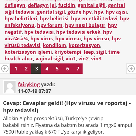
deflagyn
,
deflagyn jel
,
fucidin
,
genital siğil
,
genital
siğil tedavisi
,
genital sigil
,
gözde hpv
,
hpv
,
hpv aşısı
,
hpv belirtileri
,
hpv belirtisi
,
hpv en etkili tedavi
,
hpv
enfeksiyonu
,
hpv forum
,
hpv nasıl bulaşır
,
hpv
negatif
,
hpv tedavisi
,
hpv tedavisi erkek
,
hpv
virã¼sã¼
,
hpv virus
,
hpv virusu
,
hpv virüsü
,
hpv
virüsü tedavisi
,
kondilom
,
koterizasyon
,
koterizasyon işlemi
,
kriyoterapi
,
leep
,
sigil
,
time
health ahcc
,
vajinal siğil
,
vin1
,
vin2
,
vin3
1
2
3
4
5
6
7
fairyking
yazdı:
11-07-19
07:07
Cevap: Cevaplar geldi! (Hpv virusu ve roportaj -
hpv tedavisi)
Allokin Alpha prospektüsü, Türkçe'ye çevirip
bakabilirsiniz. Fiyatına da baktım bu arada 1 mgx6 ampul
7500 Ruble yaklaşık 670 TL'ye karşılık geliyor.