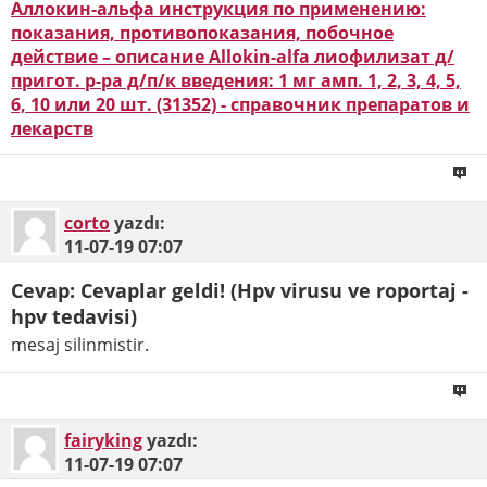
Аллокин-альфа инструкция по применению:
показания, противопоказания, побочное
действие – описание Allokin-alfa лиофилизат д/
пригот. р-ра д/п/к введения: 1 мг амп. 1, 2, 3, 4, 5,
6, 10 или 20 шт. (31352) - справочник препаратов и
лекарств
corto
yazdı:
11-07-19
07:07
Cevap: Cevaplar geldi! (Hpv virusu ve roportaj -
hpv tedavisi)
mesaj silinmistir.
fairyking
yazdı:
11-07-19
07:07