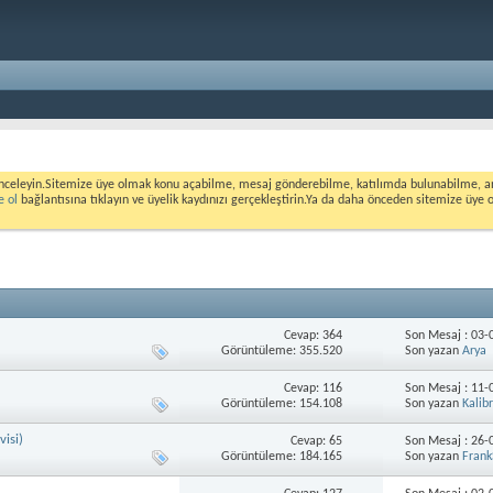
nceleyin.Sitemize üye olmak konu açabilme, mesaj gönderebilme, katılımda bulunabilme, ank
e ol
bağlantısına tıklayın ve üyelik kaydınızı gerçekleştirin.Ya da daha önceden sitemize üye 
Cevap: 364
Son Mesaj : 03
Görüntüleme: 355.520
Son yazan
Arya
Cevap: 116
Son Mesaj : 11
Görüntüleme: 154.108
Son yazan
Kalibr
visi)
Cevap: 65
Son Mesaj : 26
Görüntüleme: 184.165
Son yazan
Frank