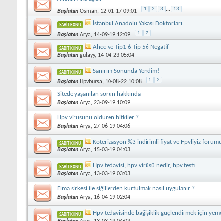
1
2
3
...
13
Başlatan
Osman
, 12-01-17 09:01
İstanbul Anadolu Yakası Doktorları
SABIT KONU
1
2
Başlatan
Arya
, 14-09-19 12:09
Ahcc ve Tip1 6 Tip 56 Negatif
SABIT KONU
Başlatan
gülayy
, 14-04-23 05:04
Sanırım Sonunda Yendim!
SABIT KONU
1
2
Başlatan
Hpvbursa
, 10-08-22 10:08
Sitede yaşanılan sorun hakkında
Başlatan
Arya
, 23-09-19 10:09
Hpv virusunu olduren bitkiler ?
Başlatan
Arya
, 27-06-19 04:06
Koterizasyon %3 indirimli fiyat ve Hpvliyiz forumu
SABIT KONU
Başlatan
Arya
, 15-03-19 04:03
Hpv tedavisi, hpv virüsü nedir, hpv testi
SABIT KONU
Başlatan
Arya
, 13-03-19 03:03
Elma sirkesi ile siğillerden kurtulmak nasıl uygulanır ?
Başlatan
Arya
, 16-04-19 02:04
Hpv tedavisinde bağişiklik güçlendirmek için yeme
SABIT KONU
Başlatan
Arya
, 13-03-19 04:03