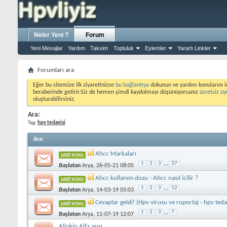
Neler Yeni ?
Forum
Yeni Mesajlar
Yardım
Takvim
Topluluk
Eylemler
Yararlı Linkler
Forumları ara
Eğer bu sitemize ilk ziyaretinizse
bu bağlantıya
dokunun ve yardım konularını i
beraberinde getirir.Siz de hemen şimdi kaydolmayı düşünüyorsanız
ücretsiz üy
oluşturabilirsiniz.
Ara:
Tag:
hpv tedavisi
Ara
:
Ahcc Markaları
SABIT KONU
1
2
3
...
37
Başlatan
Arya
, 26-05-21 08:05
Ahcc kullanım dozu - Ahcc nasıl icilir ?
SABIT KONU
1
2
3
...
12
Başlatan
Arya
, 14-03-19 05:03
Cevaplar geldi! (Hpv virusu ve roportaj - hpv teda
SABIT KONU
1
2
3
...
7
Başlatan
Arya
, 11-07-19 12:07
Allokin Alfa aşısı.