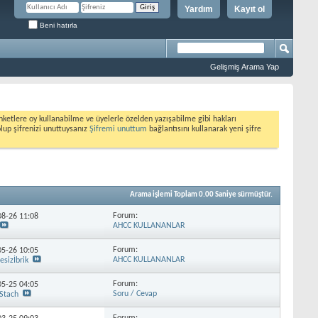
Yardım
Kayıt ol
Beni hatırla
Gelişmiş Arama Yap
etlere oy kullanabilme ve üyelerle özelden yazışabilme gibi hakları
olup şifrenizi unuttuysanız
Şifremi unuttum
bağlantısını kullanarak yeni şifre
Arama işlemi Toplam
0.00
Saniye sürmüştür.
Forum:
-08-26
11:08
AHCC KULLANANLAR
Forum:
-05-26
10:05
AHCC KULLANANLAR
esizİbrik
Forum:
-05-25
04:05
Soru / Cevap
Stach