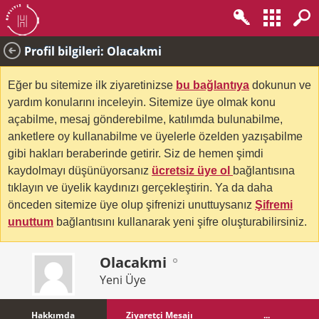
Profil bilgileri: Olacakmi
Eğer bu sitemize ilk ziyaretinizse
bu bağlantıya
dokunun ve
yardım konularını inceleyin. Sitemize üye olmak konu
açabilme, mesaj gönderebilme, katılımda bulunabilme,
anketlere oy kullanabilme ve üyelerle özelden yazışabilme
gibi hakları beraberinde getirir. Siz de hemen şimdi
kaydolmayı düşünüyorsanız
ücretsiz üye ol
bağlantısına
tıklayın ve üyelik kaydınızı gerçekleştirin. Ya da daha
önceden sitemize üye olup şifrenizi unuttuysanız
Şifremi
unuttum
bağlantısını kullanarak yeni şifre oluşturabilirsiniz.
Olacakmi
Yeni Üye
Hakkımda
Ziyaretçi Mesajı
...