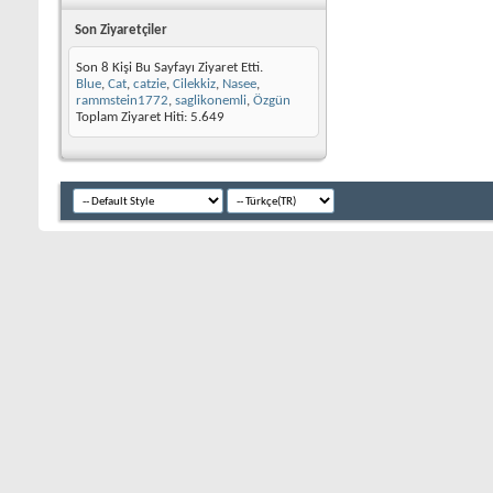
Son Ziyaretçiler
Son 8 Kişi Bu Sayfayı Ziyaret Etti.
Blue
,
Cat
,
catzie
,
Cilekkiz
,
Nasee
,
rammstein1772
,
saglikonemli
,
Özgün
Toplam Ziyaret Hiti:
5.649