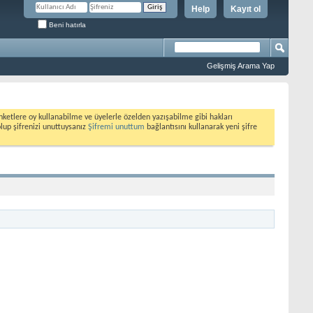
Help
Kayıt ol
Beni hatırla
Gelişmiş Arama Yap
etlere oy kullanabilme ve üyelerle özelden yazışabilme gibi hakları
olup şifrenizi unuttuysanız
Şifremi unuttum
bağlantısını kullanarak yeni şifre