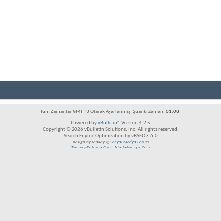
Tüm Zamanlar GMT +3 Olarak Ayarlanmış. Şuanki Zaman:
01:08
.
Powered by
vBulletin®
Version 4.2.5
Copyright © 2026 vBulletin Solutions, Inc. All rights reserved.
Search Engine Optimization by vBSEO 3.6.0
Design by Makay @
Sosyal Medya Forum
TeknolojiPatronu.Com
-
MutluAnneyiz.Com