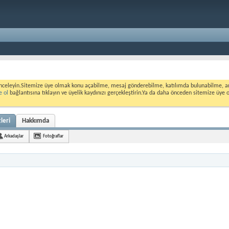
nceleyin.Sitemize üye olmak konu açabilme, mesaj gönderebilme, katılımda bulunabilme, ank
e ol
bağlantısına tıklayın ve üyelik kaydınızı gerçekleştirin.Ya da daha önceden sitemize üye 
leri
Hakkımda
Arkadaşlar
Fotoğraflar