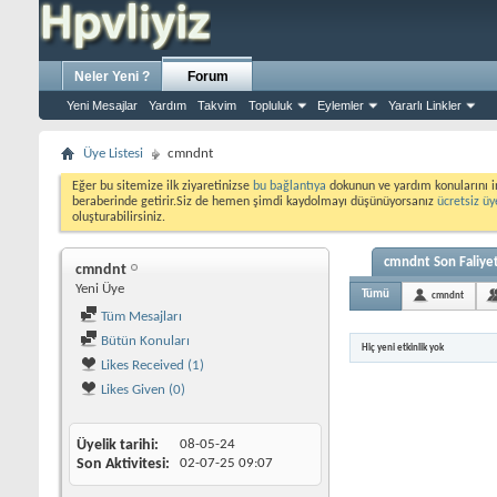
Neler Yeni ?
Forum
Yeni Mesajlar
Yardım
Takvim
Topluluk
Eylemler
Yararlı Linkler
Üye Listesi
cmndnt
Eğer bu sitemize ilk ziyaretinizse
bu bağlantıya
dokunun ve yardım konularını i
beraberinde getirir.Siz de hemen şimdi kaydolmayı düşünüyorsanız
ücretsiz üy
oluşturabilirsiniz.
cmndnt Son Faliyet
cmndnt
Yeni Üye
Tümü
cmndnt
Tüm Mesajları
Bütün Konuları
Hiç yeni etkinlik yok
Likes Received (1)
Likes Given (0)
Üyelik tarihi
08-05-24
Son Aktivitesi
02-07-25
09:07