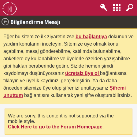
Bilgilendirme Mesajı
Eğer bu sitemize ilk ziyaretinizse
bu bağlantıya
dokunun ve
yardım konularını inceleyin. Sitemize üye olmak konu
açabilme, mesaj gönderebilme, katılımda bulunabilme,
anketlere oy kullanabilme ve üyelerle özelden yazışabilme
gibi hakları beraberinde getirir. Siz de hemen şimdi
kaydolmayı düşünüyorsanız
ücretsiz üye ol
bağlantısına
tıklayın ve üyelik kaydınızı gerçekleştirin. Ya da daha
önceden sitemize üye olup şifrenizi unuttuysanız
Şifremi
unuttum
bağlantısını kullanarak yeni şifre oluşturabilirsiniz.
We are sorry, this content is not supported via the
mobile style.
Click Here to go to the Forum Homepage
.