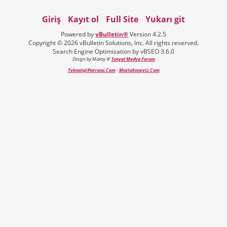
Giriş
Kayıt ol
Full Site
Yukarı git
Powered by
vBulletin®
Version 4.2.5
Copyright © 2026 vBulletin Solutions, Inc. All rights reserved.
Search Engine Optimization by vBSEO 3.6.0
Design by Makay @
Sosyal Medya Forum
TeknolojiPatronu.Com
-
MutluAnneyiz.Com