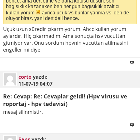
bence. ama dert etme ve daha kotusu dusun. sen
bagısıklık kazanırken ben her gun bagısıklık azaltıcı
kullanıyorum
ayrica ucuk vs bunlar yanma vs. den de
oluyor biraz. yani dert deil bence.
Uçuk uzun süredir çıkarmıyorum. Ahcc kullanıyorum
aylardır. Hiç çıkarmadım. Ama sonuçta hsv vucuttan
gitmiyor var. Onu sordum hpvnin vucuttan atilmasini
engeller mi diye
corto
yazdı:
11-07-19
04:07
Re: Cevap: Re: Cevaplar geldi! (Hpv virusu ve
roportaj - hpv tedavisi)
mesaj silinmistir.
Şans
yazdı: