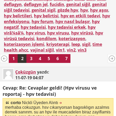
deflagyn
,
deflagyn jel
,
fucidin
,
genital siğil
,
genital
siğil tedavisi
,
genital sigil
,
gözde hpv
,
hpv
,
hpv aşısı
,
hpv belirtileri
,
hpv belirtisi
,
hpv en etkili tedavi
,
hpv
enfeksiyonu
,
hpv forum
,
hpv nasıl bulaşır
,
hpv
negatif
,
hpv tedavisi
,
hpv tedavisi erkek
,
hpv
virã¼sã¼
,
hpv virus
,
hpv virusu
,
hpv virüsü
,
hpv
virüsü tedavisi
,
kondilom
,
koterizasyon
,
koterizasyon işlemi
,
kriyoterapi
,
leep
,
sigil
,
time
health ahcc
,
vajinal siğil
,
vin1
,
vin2
,
vin3
1
2
3
4
5
6
7
Çoküzgün
yazdı:
11-07-19
04:07
Cevap: Re: Cevaplar geldi! (Hpv virusu ve
roportaj - hpv tedavisi)
corto
Nickli Üyeden Alıntı
merhaba cokuzgun. hsv cıkarıyorsan bagısıklıgın azalmıs
demek sanırım. su an hpv ile muecadelen biraz zayiflamis