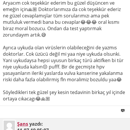
Aryacım cok teşekkür ederim bu güzel düşüncen ve
emeğin için🙏🏼 Doktorlarımıza da cok teşekkür ederiz
ne güzel cevaplamışlar tüm sorularımızı ama pek
mutluluk vermedi bana bu cevaplar😂😂😂 oral kısmı
biraz moral bozucu. Ondan da test yaptırmak
zorundayım artık.😅
Ayrıca uykuda olan virüslerin olabileceğini de yazmıs
doktorlar. Cok üzücü değil mi yaa niye uykuda olsunki.
Yani uykudaysa hepsi uyusun birkaç türü aktifken bi tür
niye uykuda kalsın😔 pufff. Bir de gecmişte hpv
yasayanların ileriki yaslarda vulva kanserine yakalanma
riski daha fazla olabilirmiş fln moralimiz bozuldu yaa😂
Söyledikleri tek güzel şey kesin tedavinin birkaç yıl içinde
ortaya cıkacagı😂🙏🏼
Şans
yazdı: