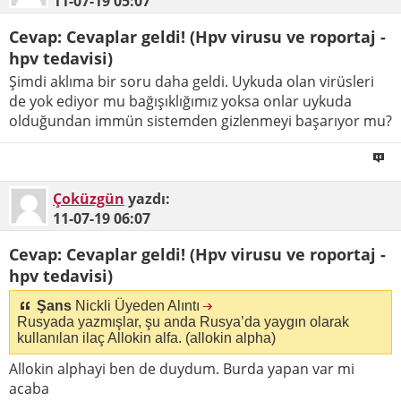
11-07-19
05:07
Cevap: Cevaplar geldi! (Hpv virusu ve roportaj -
hpv tedavisi)
Şimdi aklıma bir soru daha geldi. Uykuda olan virüsleri
de yok ediyor mu bağışıklığımız yoksa onlar uykuda
olduğundan immün sistemden gizlenmeyi başarıyor mu?
Çoküzgün
yazdı:
11-07-19
06:07
Cevap: Cevaplar geldi! (Hpv virusu ve roportaj -
hpv tedavisi)
Şans
Nickli Üyeden Alıntı
Rusyada yazmışlar, şu anda Rusya’da yaygın olarak
kullanılan ilaç Allokin alfa. (allokin alpha)
Allokin alphayi ben de duydum. Burda yapan var mi
acaba