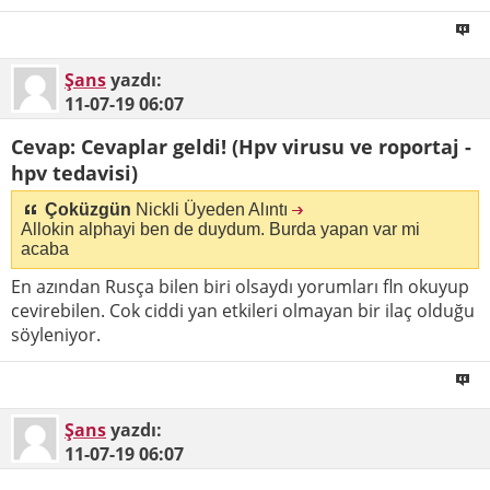
Şans
yazdı:
11-07-19
06:07
Cevap: Cevaplar geldi! (Hpv virusu ve roportaj -
hpv tedavisi)
Çoküzgün
Nickli Üyeden Alıntı
Allokin alphayi ben de duydum. Burda yapan var mi
acaba
En azından Rusça bilen biri olsaydı yorumları fln okuyup
cevirebilen. Cok ciddi yan etkileri olmayan bir ilaç olduğu
söyleniyor.
Şans
yazdı:
11-07-19
06:07