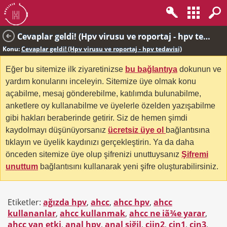
Cevaplar geldi! (Hpv virusu ve roportaj - hpv tedavisi)
Konu:
Cevaplar geldi! (Hpv virusu ve roportaj - hpv tedavisi)
Eğer bu sitemize ilk ziyaretinizse
bu bağlantıya
dokunun ve
yardım konularını inceleyin. Sitemize üye olmak konu
açabilme, mesaj gönderebilme, katılımda bulunabilme,
anketlere oy kullanabilme ve üyelerle özelden yazışabilme
gibi hakları beraberinde getirir. Siz de hemen şimdi
kaydolmayı düşünüyorsanız
ücretsiz üye ol
bağlantısına
tıklayın ve üyelik kaydınızı gerçekleştirin. Ya da daha
önceden sitemize üye olup şifrenizi unuttuysanız
Şifremi
unuttum
bağlantısını kullanarak yeni şifre oluşturabilirsiniz.
Etiketler:
ağızda hpv
,
ahcc
,
ahcc hpv
,
ahcc
kullananlar
,
ahcc kullanmak
,
ahcc ne iã¾e yarar
,
ahcc yan etki
,
anal hpv
,
anal siğil
,
ciin2
,
cin1
,
cin3
,