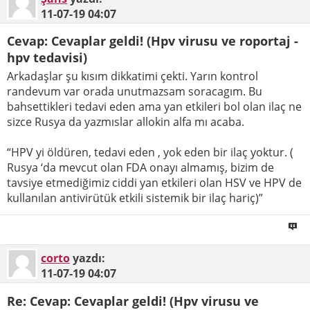
11-07-19
04:07
Cevap: Cevaplar geldi! (Hpv virusu ve roportaj -
hpv tedavisi)
Arkadaşlar şu kısım dikkatimi çekti. Yarın kontrol
randevum var orada unutmazsam soracagım. Bu
bahsettikleri tedavi eden ama yan etkileri bol olan ilaç ne
sizce Rusya da yazmıslar allokin alfa mı acaba.
“HPV yi öldüren, tedavi eden , yok eden bir ilaç yoktur. (
Rusya ‘da mevcut olan FDA onayı almamış, bizim de
tavsiye etmediğimiz ciddi yan etkileri olan HSV ve HPV de
kullanılan antivirütük etkili sistemik bir ilaç hariç)”
corto
yazdı:
11-07-19
04:07
Re: Cevap: Cevaplar geldi! (Hpv virusu ve