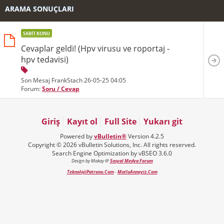
ARAMA SONUÇLARI
SABIT KONU
Cevaplar geldi! (Hpv virusu ve roportaj -
hpv tedavisi)
Son Mesaj FrankStach 26-05-25
04:05
Forum:
Soru / Cevap
Giriş
Kayıt ol
Full Site
Yukarı git
Powered by
vBulletin®
Version 4.2.5
Copyright © 2026 vBulletin Solutions, Inc. All rights reserved.
Search Engine Optimization by vBSEO 3.6.0
Design by Makay @
Sosyal Medya Forum
TeknolojiPatronu.Com
-
MutluAnneyiz.Com