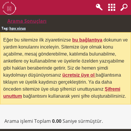
Arama Sonuçları
Tag:
hpv virus
Eğer bu sitemize ilk ziyaretinizse
bu bağlantıya
dokunun ve
yardım konularını inceleyin. Sitemize üye olmak konu
açabilme, mesaj gönderebilme, katılımda bulunabilme,
anketlere oy kullanabilme ve üyelerle özelden yazışabilme
gibi hakları beraberinde getirir. Siz de hemen şimdi
kaydolmayı düşünüyorsanız
ücretsiz üye ol
bağlantısına
tıklayın ve üyelik kaydınızı gerçekleştirin. Ya da daha
önceden sitemize üye olup şifrenizi unuttuysanız
Şifremi
unuttum
bağlantısını kullanarak yeni şifre oluşturabilirsiniz.
Arama işlemi Toplam
0.00
Saniye sürmüştür.