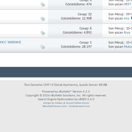
Cevap: 0
Son Mesaj : 22
Görüntüleme: 474
Son yazan
Hll97
Cevap: 32
Son Mesaj : 09
Görüntüleme: 12.908
Son yazan
mia
Cevap: 6
Son Mesaj : 10
Görüntüleme: 4.892
Son yazan
Arya
(AHCC YARDIM)
Cevap: 5
Son Mesaj : 15
Görüntüleme: 28.197
Son yazan
Muts
Tüm Zamanlar GMT +3 Olarak Ayarlanmış. Şuanki Zaman:
05:08
.
Powered by
vBulletin®
Version 4.2.5
Copyright © 2026 vBulletin Solutions, Inc. All rights reserved.
Search Engine Optimization by vBSEO 3.6.0
Design by Makay @
Sosyal Medya Forum
TeknolojiPatronu.Com
-
MutluAnneyiz.Com