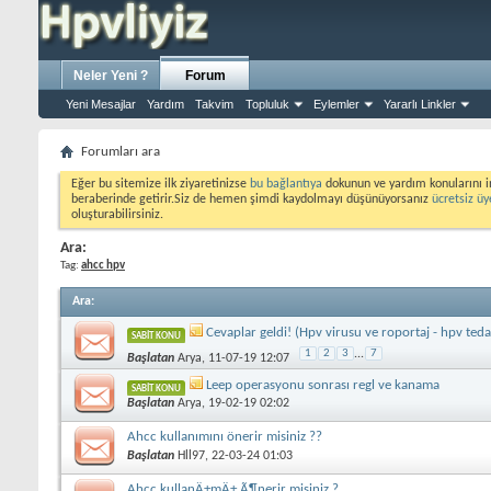
Neler Yeni ?
Forum
Yeni Mesajlar
Yardım
Takvim
Topluluk
Eylemler
Yararlı Linkler
Forumları ara
Eğer bu sitemize ilk ziyaretinizse
bu bağlantıya
dokunun ve yardım konularını i
beraberinde getirir.Siz de hemen şimdi kaydolmayı düşünüyorsanız
ücretsiz üy
oluşturabilirsiniz.
Ara:
Tag:
ahcc hpv
Ara
:
Cevaplar geldi! (Hpv virusu ve roportaj - hpv teda
SABIT KONU
1
2
3
...
7
Başlatan
Arya
, 11-07-19 12:07
Leep operasyonu sonrası regl ve kanama
SABIT KONU
Başlatan
Arya
, 19-02-19 02:02
Ahcc kullanımını önerir misiniz ??
Başlatan
Hll97
, 22-03-24 01:03
Ahcc kullanÄ±mÄ± Ã¶nerir misiniz ?