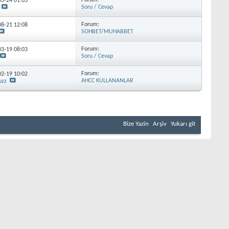
Forum:
-03-24
01:03
Soru / Cevap
Forum:
-08-21
12:08
SOHBET/MUHABBET
Forum:
-03-19
08:03
Soru / Cevap
Forum:
-02-19
10:02
AHCC KULLANANLAR
uzz
Bize Yazin
Arşiv
Yukarı git