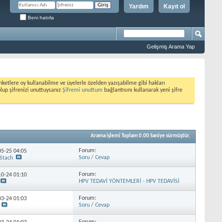
Yardım
Kayıt ol
Beni hatırla
Gelişmiş Arama Yap
etlere oy kullanabilme ve üyelerle özelden yazışabilme gibi hakları
olup şifrenizi unuttuysanız
Şifremi unuttum
bağlantısını kullanarak yeni şifre
Arama işlemi Toplam
0.00
Saniye sürmüştür.
Forum:
-05-25
04:05
Soru / Cevap
Stach
Forum:
-10-24
01:10
HPV TEDAVİ YÖNTEMLERİ - HPV TEDAVİSİ
Forum:
-03-24
01:03
Soru / Cevap