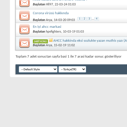
Başlatan
Hll97
, 22-03-24 01:03
Corona virüsü hakkında
1
2
3
...
4
Başlatan
Arya
, 14-03-20 09:03
En iyi ahcc markasi
Başlatan
hpvfighters
, 10-03-19 01:03
AHCC hakkinda eksi sozlukte yazan muthis yazı 
SABIT KONU
Başlatan
Arya
, 15-02-19 11:02
Toplam 7 adet sonuctan sayfa basi 1 ile 7 arasi kadar sonuc gösteriliyor