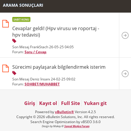
ARAMA SONUÇLARI
SABIT KONU
Cevaplar geldi! (Hpv virusu ve roportaj -
hpv tedavisi)
Son Mesaj FrankStach 26-05-25
04:05
Forum:
Soru / Cevap
Sürecimi paylaşarak bilgilendirmek isterim
Son Mesaj Deniz İnsanı 24-02-25
09:02
Forum:
SOHBET/MUHABBET
Giriş
Kayıt ol
Full Site
Yukarı git
Powered by
vBulletin®
Version 4.2.5
Copyright © 2026 vBulletin Solutions, Inc. All rights reserved.
Search Engine Optimization by vBSEO 3.6.0
Design by Makay @
Sosyal Medya Forum