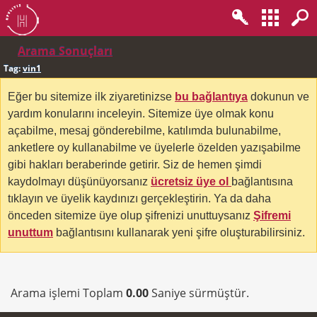
Arama Sonuçları
Tag:
vin1
Eğer bu sitemize ilk ziyaretinizse
bu bağlantıya
dokunun ve
yardım konularını inceleyin. Sitemize üye olmak konu
açabilme, mesaj gönderebilme, katılımda bulunabilme,
anketlere oy kullanabilme ve üyelerle özelden yazışabilme
gibi hakları beraberinde getirir. Siz de hemen şimdi
kaydolmayı düşünüyorsanız
ücretsiz üye ol
bağlantısına
tıklayın ve üyelik kaydınızı gerçekleştirin. Ya da daha
önceden sitemize üye olup şifrenizi unuttuysanız
Şifremi
unuttum
bağlantısını kullanarak yeni şifre oluşturabilirsiniz.
Arama işlemi Toplam
0.00
Saniye sürmüştür.