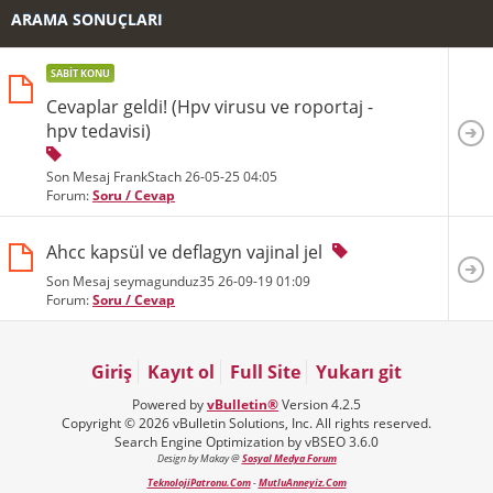
ARAMA SONUÇLARI
SABIT KONU
Cevaplar geldi! (Hpv virusu ve roportaj -
hpv tedavisi)
Son Mesaj FrankStach 26-05-25
04:05
Forum:
Soru / Cevap
Ahcc kapsül ve deflagyn vajinal jel
Son Mesaj seymagunduz35 26-09-19
01:09
Forum:
Soru / Cevap
Giriş
Kayıt ol
Full Site
Yukarı git
Powered by
vBulletin®
Version 4.2.5
Copyright © 2026 vBulletin Solutions, Inc. All rights reserved.
Search Engine Optimization by vBSEO 3.6.0
Design by Makay @
Sosyal Medya Forum
TeknolojiPatronu.Com
-
MutluAnneyiz.Com