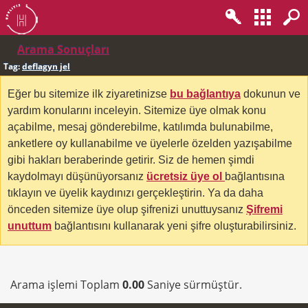
Arama Sonuçları
Tag:
deflagyn jel
Eğer bu sitemize ilk ziyaretinizse
bu bağlantıya
dokunun ve
yardım konularını inceleyin. Sitemize üye olmak konu
açabilme, mesaj gönderebilme, katılımda bulunabilme,
anketlere oy kullanabilme ve üyelerle özelden yazışabilme
gibi hakları beraberinde getirir. Siz de hemen şimdi
kaydolmayı düşünüyorsanız
ücretsiz üye ol
bağlantısına
tıklayın ve üyelik kaydınızı gerçekleştirin. Ya da daha
önceden sitemize üye olup şifrenizi unuttuysanız
Şifremi
unuttum
bağlantısını kullanarak yeni şifre oluşturabilirsiniz.
Arama işlemi Toplam
0.00
Saniye sürmüştür.