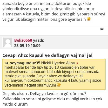
Sana da böyle öneririm ama doktorun bu şekilde
yönlendirdiyse ona uygun ilerleyebilirsin, bir sonuç
alamazsan 4 kutuyla, bizim dediğimiz gibi yaparsın süreyi
ve günlük alacağın miktarı ona göre ayarlarsın
Beliz0660
yazdı:
23-09-19
10:09
Cevap: Ahcc kapsül ve deflagyn vajinal jel
seymagunduz35
Nickli Üyeden Alıntı
merhabalar bende hpv tıp 16 18 kanserojen tipler var
malesef smear sonucum Lsil cıktı biyopsi sonucumsada
temiz çıktı şuanda 2 aydır ahcc ve deflagyn jel
kullanıyorum doktorum ahcc kapsulu 4 kutu yazmış sizce
yeterlimidir negatif olurmuyum
Geçmiş olsun . Deflagyn faydasını gördün mu?
Kullandıktan sonra bi gelişme oldu mi bilgi verirsen çok
mutlu olurum