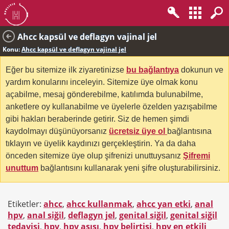
Ahcc kapsül ve deflagyn vajinal jel
Konu:
Ahcc kapsül ve deflagyn vajinal jel
Eğer bu sitemize ilk ziyaretinizse
bu bağlantıya
dokunun ve
yardım konularını inceleyin. Sitemize üye olmak konu
açabilme, mesaj gönderebilme, katılımda bulunabilme,
anketlere oy kullanabilme ve üyelerle özelden yazışabilme
gibi hakları beraberinde getirir. Siz de hemen şimdi
kaydolmayı düşünüyorsanız
ücretsiz üye ol
bağlantısına
tıklayın ve üyelik kaydınızı gerçekleştirin. Ya da daha
önceden sitemize üye olup şifrenizi unuttuysanız
Şifremi
unuttum
bağlantısını kullanarak yeni şifre oluşturabilirsiniz.
Etiketler:
ahcc
,
ahcc kullanmak
,
ahcc yan etki
,
anal
hpv
,
anal siğil
,
deflagyn jel
,
genital siğil
,
genital siğil
tedavisi
,
hpv
,
hpv aşısı
,
hpv belirtisi
,
hpv en etkili