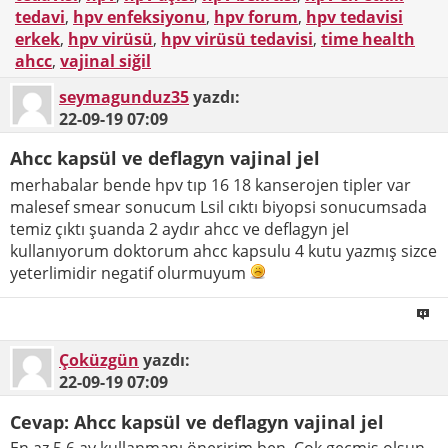
tedavi
,
hpv enfeksiyonu
,
hpv forum
,
hpv tedavisi
erkek
,
hpv virüsü
,
hpv virüsü tedavisi
,
time health
ahcc
,
vajinal siğil
seymagunduz35
yazdı:
22-09-19
07:09
Ahcc kapsül ve deflagyn vajinal jel
merhabalar bende hpv tıp 16 18 kanserojen tipler var
malesef smear sonucum Lsil cıktı biyopsi sonucumsada
temiz çıktı şuanda 2 aydır ahcc ve deflagyn jel
kullanıyorum doktorum ahcc kapsulu 4 kutu yazmış sizce
yeterlimidir negatif olurmuyum
Çoküzgün
yazdı:
22-09-19
07:09
Cevap: Ahcc kapsül ve deflagyn vajinal jel