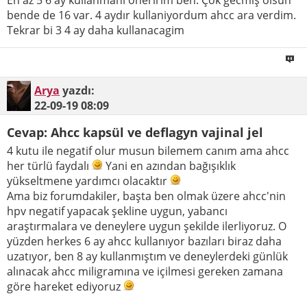
En az 5 6 ay kullanmanı öneririm ben. Çok gecmiş olsun
bende de 16 var. 4 aydır kullaniyordum ahcc ara verdim.
Tekrar bi 3 4 ay daha kullanacagim
Arya
yazdı:
22-09-19
08:09
Cevap: Ahcc kapsül ve deflagyn vajinal jel
4 kutu ile negatif olur musun bilemem canım ama ahcc
her türlü faydalı
Yani en azından bağışıklık
yükseltmene yardımcı olacaktır
Ama biz forumdakiler, başta ben olmak üzere ahcc'nin
hpv negatif yapacak şekline uygun, yabancı
araştırmalara ve deneylere uygun şekilde ilerliyoruz. O
yüzden herkes 6 ay ahcc kullanıyor bazıları biraz daha
uzatıyor, ben 8 ay kullanmıştım ve deneylerdeki günlük
alınacak ahcc miligramına ve içilmesi gereken zamana
göre hareket ediyoruz