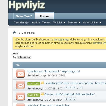
Neler Yeni ?
Forum
Yeni Mesajlar
Yardım
Takvim
Topluluk
Eylemler
Yararlı Linkler
Forumları ara
Eğer bu sitemize ilk ziyaretinizse
bu bağlantıya
dokunun ve yardım konularını i
beraberinde getirir.Siz de hemen şimdi kaydolmayı düşünüyorsanız
ücretsiz üy
oluşturabilirsiniz.
Ara:
Tag:
koterizasyon
Ara
:
koterizasyon/ kriyoterapi / leep hangisi iyi
Başlatan
Lizsays
, 14-06-24 08:06
Cevaplar geldi! (Hpv virusu ve roportaj - hpv teda
SABIT KONU
1
2
3
...
7
Başlatan
Arya
, 11-07-19 12:07
Okuyun: AHCC Hakkinda Bilimsel Veriler!
SABIT KONU
1
2
3
Başlatan
Arya
, 11-04-19 02:04
HPV'de Epilasyon için güzel haber