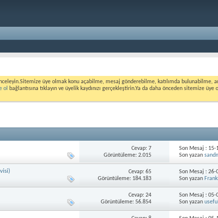
nceleyin.Sitemize üye olmak konu açabilme, mesaj gönderebilme, katılımda bulunabilme, ank
e ol
bağlantısına tıklayın ve üyelik kaydınızı gerçekleştirin.Ya da daha önceden sitemize üye 
Cevap: 7
Son Mesaj : 15
Görüntüleme: 2.015
Son yazan
sand
visi)
Cevap: 65
Son Mesaj : 26
Görüntüleme: 184.183
Son yazan
Frank
Cevap: 24
Son Mesaj : 05
Görüntüleme: 56.854
Son yazan
usefu