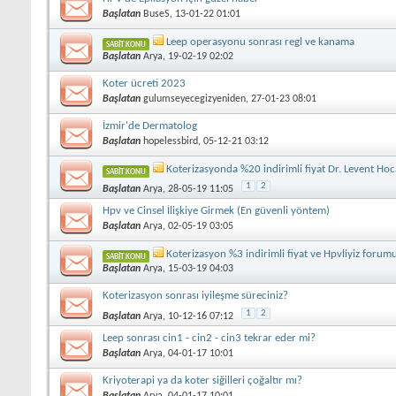
Başlatan
BuseS
, 13-01-22 01:01
Leep operasyonu sonrası regl ve kanama
SABIT KONU
Başlatan
Arya
, 19-02-19 02:02
Koter ücreti 2023
Başlatan
gulumseyecegizyeniden
, 27-01-23 08:01
İzmir'de Dermatolog
Başlatan
hopelessbird
, 05-12-21 03:12
Koterizasyonda %20 indirimli fiyat Dr. Levent Ho
SABIT KONU
1
2
Başlatan
Arya
, 28-05-19 11:05
Hpv ve Cinsel İlişkiye Girmek (En güvenli yöntem)
Başlatan
Arya
, 02-05-19 03:05
Koterizasyon %3 indirimli fiyat ve Hpvliyiz forumu
SABIT KONU
Başlatan
Arya
, 15-03-19 04:03
Koterizasyon sonrası iyileşme süreciniz?
1
2
Başlatan
Arya
, 10-12-16 07:12
Leep sonrası cin1 - cin2 - cin3 tekrar eder mi?
Başlatan
Arya
, 04-01-17 10:01
Kriyoterapi ya da koter siğilleri çoğaltır mı?
Başlatan
Arya
, 04-01-17 10:01