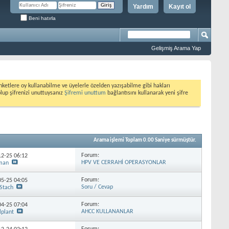
Yardım
Kayıt ol
Beni hatırla
Gelişmiş Arama Yap
etlere oy kullanabilme ve üyelerle özelden yazışabilme gibi hakları
olup şifrenizi unuttuysanız
Şifremi unuttum
bağlantısını kullanarak yeni şifre
Arama işlemi Toplam
0.00
Saniye sürmüştür.
Forum:
-12-25
06:12
HPV VE CERRAHİ OPERASYONLAR
man
Forum:
-05-25
04:05
Soru / Cevap
Stach
Forum:
-04-25
07:04
AHCC KULLANANLAR
lplant