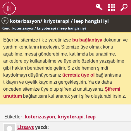
koterizasyon/ kriyoterapi / leep hangisi iyi
Konu:
koterizasyon/ kriyoterapi / leep hangisi iyi
Eğer bu sitemize ilk ziyaretinizse
bu bağlantıya
dokunun ve
yardım konularını inceleyin. Sitemize üye olmak konu
açabilme, mesaj gönderebilme, katılımda bulunabilme,
anketlere oy kullanabilme ve üyelerle özelden yazışabilme
gibi hakları beraberinde getirir. Siz de hemen şimdi
kaydolmayı düşünüyorsanız
ücretsiz üye ol
bağlantısına
tıklayın ve üyelik kaydınızı gerçekleştirin. Ya da daha
önceden sitemize üye olup şifrenizi unuttuysanız
Şifremi
unuttum
bağlantısını kullanarak yeni şifre oluşturabilirsiniz.
Etiketler:
koterizasyon
,
kriyoterapi
,
leep
Lizsays
yazdı: