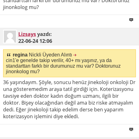
standarttan farklı bir durumunuz mu var? Doktorunuz
jinonkolog mu?
Lizsays
yazdı:
22-06-24
12:06
regina
Nickli Üyeden Alıntı
cin1'e genelde takip verilir, 40+ mı yaşınız, ya da
standarttan farklı bir durumunuz mu var? Doktorunuz
jinonkolog mu?
36 yaşındayım. Şöyle, sonucu henüz jinekoloji onkoloji Dr
una gösteremedim araya tatil girdiği için. Koterizasyonu
tavsiye eden doktor kadın doğum uzmanı, ilgili bir
doktor. Bişey olacağından değil ama biz riske atmayalım
dedi. Eğer jinekoloji takip edelim derse ben yaparım
koterizasyon işlemini diye ekledi.