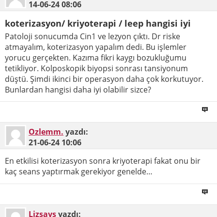
14-06-24
08:06
koterizasyon/ kriyoterapi / leep hangisi iyi
Patoloji sonucumda Cin1 ve lezyon çıktı. Dr riske
atmayalım, koterizasyon yapalım dedi. Bu işlemler
yorucu gerçekten. Kazıma fikri kaygı bozukluğumu
tetikliyor. Kolposkopik biyopsi sonrası tansiyonum
düştü. Şimdi ikinci bir operasyon daha çok korkutuyor.
Bunlardan hangisi daha iyi olabilir sizce?
Ozlemm.
yazdı:
21-06-24
10:06
En etkilisi koterizasyon sonra kriyoterapi fakat onu bir
kaç seans yaptırmak gerekiyor genelde…
Lizsays
yazdı: