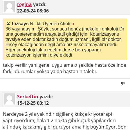
regina
yazdı:
22-06-24
08:06
Lizsays
Nickli Üyeden Alıntı
36 yaşındayım. Şöyle, sonucu henüz jinekoloji onkoloji Dr
una gösteremedim araya tatil girdiği için. Koterizasyonu
tavsiye eden doktor kadın doğum uzmanı, ilgili bir doktor.
Bişey olacağından değil ama biz riske atmayalım dedi.
Eğer jinekoloji takip edelim derse ben yaparım
koterizasyon işlemini diye ekledi.
takip verilir yani genel uygulama o şekilde hasta özelinde
farklı durumlar yoksa ya da hastanın talebi.
Serkeftin
yazdı:
15-12-25
03:12
Nerdeyse 2 yıla yakındır siğiller çıktıkça kriyoterapi
yaptırıyordum, hala 1 2 nokta gibi küçük yapılar deri
altında çıkacakmış gibi duruyor ama hiç büyümüyor. Son