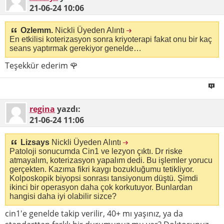
21-06-24
10:06
Ozlemm.
Nickli Üyeden Alıntı
En etkilisi koterizasyon sonra kriyoterapi fakat onu bir kaç
seans yaptırmak gerekiyor genelde…
Teşekkür ederim 🌹
regina
yazdı:
21-06-24
11:06
Lizsays
Nickli Üyeden Alıntı
Patoloji sonucumda Cin1 ve lezyon çıktı. Dr riske
atmayalım, koterizasyon yapalım dedi. Bu işlemler yorucu
gerçekten. Kazıma fikri kaygı bozukluğumu tetikliyor.
Kolposkopik biyopsi sonrası tansiyonum düştü. Şimdi
ikinci bir operasyon daha çok korkutuyor. Bunlardan
hangisi daha iyi olabilir sizce?
cin1'e genelde takip verilir, 40+ mı yaşınız, ya da