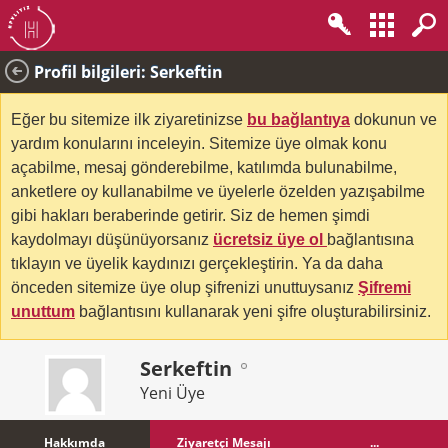
Profil bilgileri: Serkeftin
Eğer bu sitemize ilk ziyaretinizse
bu bağlantıya
dokunun ve
yardım konularını inceleyin. Sitemize üye olmak konu
açabilme, mesaj gönderebilme, katılımda bulunabilme,
anketlere oy kullanabilme ve üyelerle özelden yazışabilme
gibi hakları beraberinde getirir. Siz de hemen şimdi
kaydolmayı düşünüyorsanız
ücretsiz üye ol
bağlantısına
tıklayın ve üyelik kaydınızı gerçekleştirin. Ya da daha
önceden sitemize üye olup şifrenizi unuttuysanız
Şifremi
unuttum
bağlantısını kullanarak yeni şifre oluşturabilirsiniz.
Serkeftin
Yeni Üye
Hakkımda
Ziyaretçi Mesajı
...