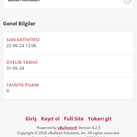
Genel Bilgiler
SON AKTIVITESI
22-06-24
12:06
ÜYELIK TARIHI
31-05-24
TAVSIYE PUANI
0
Giriş
Kayıt ol
Full Site
Yukarı git
Powered by
vBulletin®
Version 4.2.5
Copyright © 2026 vBulletin Solutions, Inc. All rights reserved.