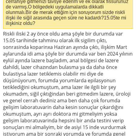
cerrahiye gitmenizi tavsye ederim ve ek olarak fissürünüz
de varmış.O bölgedeki uygulamalarda dikkatli
olunmalı.Bir de merak ettiğim için soruyorum sizde riskli
ilişki ile siğil arasında geçen süre ne kadardı?15.05te mi
ilişkiniz oldu?
Riskli iliski 2 ay önce oldu ama şöyle bir durumda var
15.05 tarihinde tahminu olarak ilk sigilim çıktı,
sonrasinda koparinxa Haziran ayında çıktı, ilişkim Mart
aylarunda idi ama şöyle bir durumda var ben 2024 yılının
eylül ayında lazere başladım, anal bölgesi de lazere
dahildi, lazer cihazından bulasma ya da daha önce
bulastiysa lazer tetiklemis olabilir mi diye de
düşünüyorum, forumda yorumlarda epilasyonun
tetiklediğini okumuştum, ama lazer ile ilgili bir şey
okumadım, siğil çıktığindan beri gitmedim lazere, üroloji
ve genel cerrah dediniz ama ben daha çok forumda
gelişim laboratuvarin daha kesin sonuçlar çıkardığını
okumuştum, ayrı ayrı doktora mi gitmeliyim yoksa
gelişim laboratuvarinda hepsini bir anda testini verip
sonuçları mi almaliyim, bir de asiyi 15 inde vurdurmak
istiyorum ama bir sonraki yorumda ve forumda genel