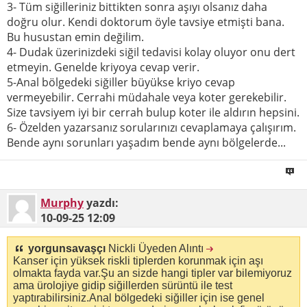
3- Tüm siğilleriniz bittikten sonra aşıyı olsanız daha
doğru olur. Kendi doktorum öyle tavsiye etmişti bana.
Bu husustan emin değilim.
4- Dudak üzerinizdeki siğil tedavisi kolay oluyor onu dert
etmeyin. Genelde kriyoya cevap verir.
5-Anal bölgedeki siğiller büyükse kriyo cevap
vermeyebilir. Cerrahi müdahale veya koter gerekebilir.
Size tavsiyem iyi bir cerrah bulup koter ile aldırın hepsini.
6- Özelden yazarsanız sorularınızı cevaplamaya çalışırım.
Bende aynı sorunları yaşadım bende aynı bölgelerde...
Murphy
yazdı:
10-09-25
12:09
yorgunsavaşçı
Nickli Üyeden Alıntı
Kanser için yüksek riskli tiplerden korunmak için aşı
olmakta fayda var.Şu an sizde hangi tipler var bilemiyoruz
ama ürolojiye gidip siğillerden sürüntü ile test
yaptırabilirsiniz.Anal bölgedeki siğiller için ise genel