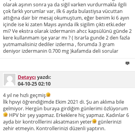
olarak aşının sonra ya da siğil varken vurdurmakla ilgili
çok farklı yorumlar var, ilk 6 ayda bulastiysa vücuttan
attığına dair bir mesaj okumuştum, eğer benim ki 6 ayın
içinde ise ki zaten Mayıs ayında ilk sigilim çıktı etki.eder
mi? Ve ekstra olarak izdermanin ahcc kapsülünü günde 2
kere kullanmam işe yarar mı ? ( Israrla gunde 2 den fazla
yutmamalisiniz dediler izderma , forumda 3 gram
deniyor izdermanin 0.700 mg )kafamda deli sorular
Detaycı
yazdı:
04-10-25
02:10
4 yıl ne hızlı geçmiş
İlk hpvyi öğrendiğimde Ekim 2021 di. Şu an aklıma bile
gelmiyor. Hergün buraya girdiğim günlerimi özlüyorum
HPV bir şey yapmaz. Erkeklere hiç yapmaz. Kadınlar 6
ayda bir kontrolllerini aksatmasın yeter
günlerinizi
zehir etmeyin. Kontrollerinizi düzenli yaptırın.