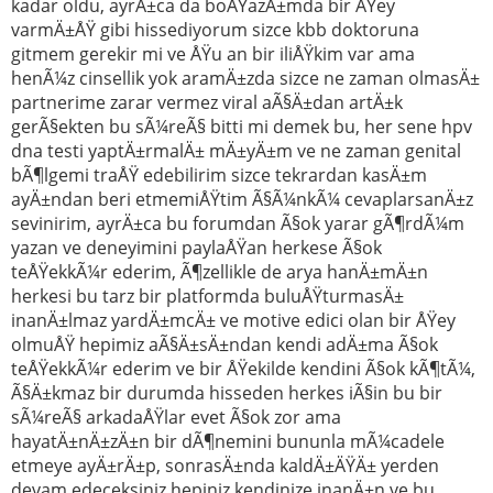
kadar oldu, ayrÄ±ca da boÄŸazÄ±mda bir ÅŸey
varmÄ±ÅŸ gibi hissediyorum sizce kbb doktoruna
gitmem gerekir mi ve ÅŸu an bir iliÅŸkim var ama
henÃ¼z cinsellik yok aramÄ±zda sizce ne zaman olmasÄ±
partnerime zarar vermez viral aÃ§Ä±dan artÄ±k
gerÃ§ekten bu sÃ¼reÃ§ bitti mi demek bu, her sene hpv
dna testi yaptÄ±rmalÄ± mÄ±yÄ±m ve ne zaman genital
bÃ¶lgemi traÅŸ edebilirim sizce tekrardan kasÄ±m
ayÄ±ndan beri etmemiÅŸtim Ã§Ã¼nkÃ¼ cevaplarsanÄ±z
sevinirim, ayrÄ±ca bu forumdan Ã§ok yarar gÃ¶rdÃ¼m
yazan ve deneyimini paylaÅŸan herkese Ã§ok
teÅŸekkÃ¼r ederim, Ã¶zellikle de arya hanÄ±mÄ±n
herkesi bu tarz bir platformda buluÅŸturmasÄ±
inanÄ±lmaz yardÄ±mcÄ± ve motive edici olan bir ÅŸey
olmuÅŸ hepimiz aÃ§Ä±sÄ±ndan kendi adÄ±ma Ã§ok
teÅŸekkÃ¼r ederim ve bir ÅŸekilde kendini Ã§ok kÃ¶tÃ¼,
Ã§Ä±kmaz bir durumda hisseden herkes iÃ§in bu bir
sÃ¼reÃ§ arkadaÅŸlar evet Ã§ok zor ama
hayatÄ±nÄ±zÄ±n bir dÃ¶nemini bununla mÃ¼cadele
etmeye ayÄ±rÄ±p, sonrasÄ±nda kaldÄ±ÄŸÄ± yerden
devam edeceksiniz hepiniz kendinize inanÄ±n ve bu