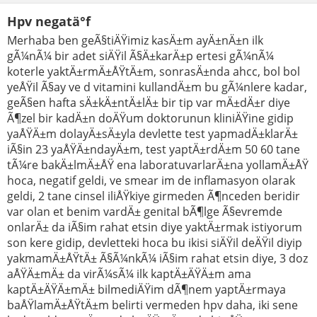
Hpv negatä°f
Merhaba ben geÃ§tiÄŸimiz kasÄ±m ayÄ±nÄ±n ilk
gÃ¼nÃ¼ bir adet siÄŸil Ã§Ä±karÄ±p ertesi gÃ¼nÃ¼
koterle yaktÄ±rmÄ±ÅŸtÄ±m, sonrasÄ±nda ahcc, bol bol
yeÅŸil Ã§ay ve d vitamini kullandÄ±m bu gÃ¼nlere kadar,
geÃ§en hafta sÄ±kÄ±ntÄ±lÄ± bir tip var mÄ±dÄ±r diye
Ã¶zel bir kadÄ±n doÄŸum doktorunun kliniÄŸine gidip
yaÅŸÄ±m dolayÄ±sÄ±yla devlette test yapmadÄ±klarÄ±
iÃ§in 23 yaÅŸÄ±ndayÄ±m, test yaptÄ±rdÄ±m 50 60 tane
tÃ¼re bakÄ±lmÄ±ÅŸ ena laboratuvarlarÄ±na yollamÄ±ÅŸ
hoca, negatif geldi, ve smear im de inflamasyon olarak
geldi, 2 tane cinsel iliÅŸkiye girmeden Ã¶nceden beridir
var olan et benim vardÄ± genital bÃ¶lge Ã§evremde
onlarÄ± da iÃ§im rahat etsin diye yaktÄ±rmak istiyorum
son kere gidip, devletteki hoca bu ikisi siÄŸil deÄŸil diyip
yakmamÄ±ÅŸtÄ± Ã§Ã¼nkÃ¼ iÃ§im rahat etsin diye, 3 doz
aÅŸÄ±mÄ± da virÃ¼sÃ¼ ilk kaptÄ±ÄŸÄ±m ama
kaptÄ±ÄŸÄ±mÄ± bilmediÄŸim dÃ¶nem yaptÄ±rmaya
baÅŸlamÄ±ÅŸtÄ±m belirti vermeden hpv daha, iki sene