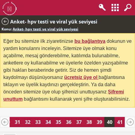
Anket- hpv testi ve viral yük seviyesi
Konu:
Anket- hpv testi ve viral yük seviyesi
Eğer bu sitemize ilk ziyaretinizse
bu bağlantıya
dokunun ve
yardım konularını inceleyin. Sitemize üye olmak konu
açabilme, mesaj gönderebilme, katılımda bulunabilme,
anketlere oy kullanabilme ve üyelerle özelden yazışabilme
gibi hakları beraberinde getirir. Siz de hemen şimdi
kaydolmayı düşünüyorsanız
ücretsiz üye ol
bağlantısına
tıklayın ve üyelik kaydınızı gerçekleştirin. Ya da daha
önceden sitemize üye olup şifrenizi unuttuysanız
Şifremi
unuttum
bağlantısını kullanarak yeni şifre oluşturabilirsiniz.
30
31
32
33
34
35
36
37
38
39
40
41