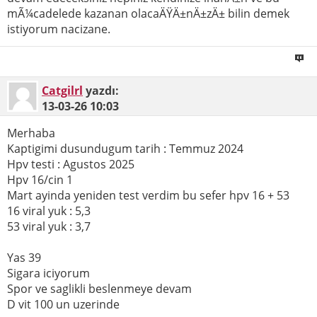
mÃ¼cadelede kazanan olacaÄŸÄ±nÄ±zÄ± bilin demek
istiyorum nacizane.
Catgilrl
yazdı:
13-03-26
10:03
Merhaba
Kaptigimi dusundugum tarih : Temmuz 2024
Hpv testi : Agustos 2025
Hpv 16/cin 1
Mart ayinda yeniden test verdim bu sefer hpv 16 + 53
16 viral yuk : 5,3
53 viral yuk : 3,7
Yas 39
Sigara iciyorum
Spor ve saglikli beslenmeye devam
D vit 100 un uzerinde