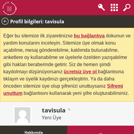
Profil bilgileri: tavisula
Eğer bu sitemize ilk ziyaretinizse
bu bağlantıya
dokunun ve
yardım konularını inceleyin. Sitemize üye olmak konu
açabilme, mesaj gönderebilme, katılımda bulunabilme,
anketlere oy kullanabilme ve üyelerle özelden yazışabilme
gibi hakları beraberinde getirir. Siz de hemen şimdi
kaydolmayı düşünüyorsanız
ücretsiz üye ol
bağlantısına
tıklayın ve üyelik kaydınızı gerçekleştirin. Ya da daha
önceden sitemize üye olup şifrenizi unuttuysanız
Şifremi
unuttum
bağlantısını kullanarak yeni şifre oluşturabilirsiniz.
tavisula
Yeni Üye
Hakkımda
...