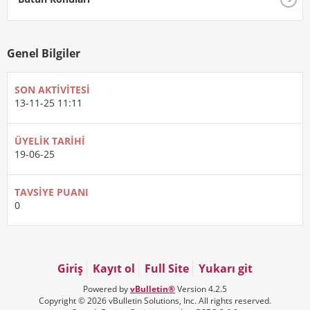
Genel Bilgiler
SON AKTIVITESI
13-11-25
11:11
ÜYELIK TARIHI
19-06-25
TAVSIYE PUANI
0
Giriş
Kayıt ol
Full Site
Yukarı git
Powered by
vBulletin®
Version 4.2.5
Copyright © 2026 vBulletin Solutions, Inc. All rights reserved.