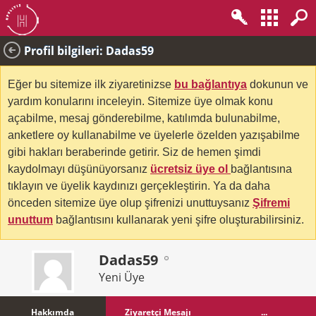
Profil bilgileri: Dadas59
Eğer bu sitemize ilk ziyaretinizse
bu bağlantıya
dokunun ve
yardım konularını inceleyin. Sitemize üye olmak konu
açabilme, mesaj gönderebilme, katılımda bulunabilme,
anketlere oy kullanabilme ve üyelerle özelden yazışabilme
gibi hakları beraberinde getirir. Siz de hemen şimdi
kaydolmayı düşünüyorsanız
ücretsiz üye ol
bağlantısına
tıklayın ve üyelik kaydınızı gerçekleştirin. Ya da daha
önceden sitemize üye olup şifrenizi unuttuysanız
Şifremi
unuttum
bağlantısını kullanarak yeni şifre oluşturabilirsiniz.
Dadas59
Yeni Üye
Hakkımda
Ziyaretçi Mesajı
...