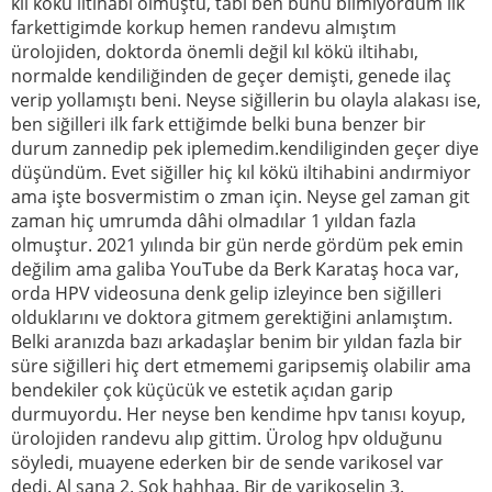
kıl kökü iltihabı olmuştu, tabi ben bunu bilmiyordum ilk
farkettigimde korkup hemen randevu almıştım
ürolojiden, doktorda önemli değil kıl kökü iltihabı,
normalde kendiliğinden de geçer demişti, genede ilaç
verip yollamıştı beni. Neyse siğillerin bu olayla alakası ise,
ben siğilleri ilk fark ettiğimde belki buna benzer bir
durum zannedip pek iplemedim.kendiliginden geçer diye
düşündüm. Evet siğiller hiç kıl kökü iltihabini andırmiyor
ama işte bosvermistim o zman için. Neyse gel zaman git
zaman hiç umrumda dâhi olmadılar 1 yıldan fazla
olmuştur. 2021 yılında bir gün nerde gördüm pek emin
değilim ama galiba YouTube da Berk Karataş hoca var,
orda HPV videosuna denk gelip izleyince ben siğilleri
olduklarını ve doktora gitmem gerektiğini anlamıştım.
Belki aranızda bazı arkadaşlar benim bir yıldan fazla bir
süre siğilleri hiç dert etmememi garipsemiş olabilir ama
bendekiler çok küçücük ve estetik açıdan garip
durmuyordu. Her neyse ben kendime hpv tanısı koyup,
ürolojiden randevu alıp gittim. Ürolog hpv olduğunu
söyledi, muayene ederken bir de sende varikosel var
dedi. Al sana 2. Şok hahhaa. Bir de varikoselin 3.