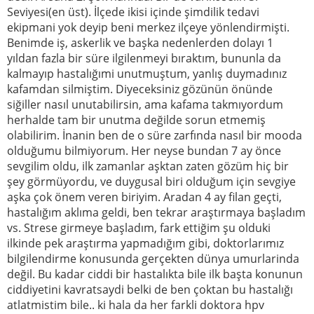
Seviyesi(en üst). İlçede ikisi içinde şimdilik tedavi
ekipmani yok deyip beni merkez ilçeye yönlendirmişti.
Benimde iş, askerlik ve başka nedenlerden dolayı 1
yıldan fazla bir süre ilgilenmeyi bıraktım, bununla da
kalmayıp hastalığımi unutmuştum, yanlış duymadınız
kafamdan silmiştim. Diyeceksiniz gözünün önünde
siğiller nasıl unutabilirsin, ama kafama takmıyordum
herhalde tam bir unutma değilde sorun etmemiş
olabilirim. İnanin ben de o süre zarfında nasıl bir mooda
olduğumu bilmiyorum. Her neyse bundan 7 ay önce
sevgilim oldu, ilk zamanlar aşktan zaten gözüm hiç bir
şey görmüyordu, ve duygusal biri olduğum için sevgiye
aşka çok önem veren biriyim. Aradan 4 ay filan geçti,
hastalığım aklıma geldi, ben tekrar araştırmaya başladım
vs. Strese girmeye başladım, fark ettiğim şu olduki
ilkinde pek araştırma yapmadığım gibi, doktorlarımız
bilgilendirme konusunda gerçekten dünya umurlarinda
değil. Bu kadar ciddi bir hastalıkta bile ilk başta konunun
ciddiyetini kavratsaydi belki de ben çoktan bu hastalığı
atlatmistim bile.. ki hala da her farkli doktora hpv