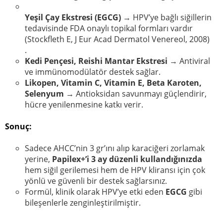
Yeşil Çay Ekstresi (EGCG)
→ HPV’ye bağlı siğillerin
tedavisinde FDA onaylı topikal formları vardır
(Stockfleth E, J Eur Acad Dermatol Venereol, 2008)
.
Kedi Pençesi, Reishi Mantar Ekstresi
→ Antiviral
ve immünomodülatör destek sağlar.
Likopen, Vitamin C, Vitamin E, Beta Karoten,
Selenyum
→ Antioksidan savunmayı güçlendirir,
hücre yenilenmesine katkı verir.
Sonuç:
Sadece AHCC’nin 3 gr’ını alıp karaciğeri zorlamak
yerine,
Papilex+’i 3 ay düzenli kullandığınızda
hem siğil gerilemesi hem de HPV kliransı için çok
yönlü ve güvenli bir destek sağlarsınız.
Formül, klinik olarak HPV’ye etki eden
EGCG
gibi
bileşenlerle zenginleştirilmiştir.