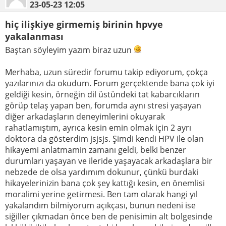
23-05-23
12:05
hiç ilişkiye girmemiş birinin hpvye
yakalanması
Baştan söyleyim yazım biraz uzun
Merhaba, uzun süredir forumu takip ediyorum, çokça
yazılarınızı da okudum. Forum gerçektende bana çok iyi
geldiği kesin, örneğin dil üstündeki tat kabarcıkların
görüp telaş yapan ben, forumda aynı stresi yaşayan
diğer arkadaşların deneyimlerini okuyarak
rahatlamıştım, ayrıca kesin emin olmak için 2 ayrı
doktora da gösterdim jsjsjs. Şimdi kendi HPV ile olan
hikayemi anlatmamin zamanı geldi, belki benzer
durumları yaşayan ve ileride yaşayacak arkadaşlara bir
nebzede de olsa yardımım dokunur, çünkü burdaki
hikayelerinizin bana çok şey kattığı kesin, en önemlisi
moralimi yerine getirmesi. Ben tam olarak hangi yıl
yakalandım bilmiyorum açıkçası, bunun nedeni ise
siğiller çıkmadan önce ben de penisimin alt bolgesinde