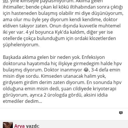
vb
. yine kimseyle paylasmiyorum. Aklıma gelen
ihtimaller; bende çıkan kıl kökü iltihabından sonra çıktığı
için hasteneden bulaşmış olabilir mi diye düşünüyorum,
ama olur mu öyle şey diyorum kendi kendime, doktor
eldiven takıyor zaten. Onun dışında kuvvetle muhtemel
iki yer var. 4 yıl boyunca Kyk'da kaldım, diğer yer ise
otellerde çokça bulunduğum için ordaki klozetlerden
şüpheleniyorum.
Başkada aklıma gelen bir neden yok. Enfeksiyon
doktoruna hayatımda hiç ilişkiye girmedegim halde hpv
bulaşmış diyorum. Doktor inanmıyor 😂, 3-4 defa emin
misin diye sordu. Kimseden utanacak halim yok,
girdysem girdim derim zaten diyorum. En sonunda hpv
olduğuna emin misin dedi, şuan cildiyede kriyoterapi
görüyorum, ayrıca 2 ürologda gördü, aksini iddia
etmediler dedim...
Arya
yazdı: