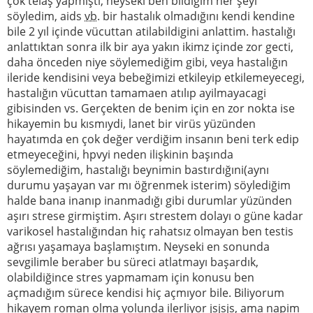
çok telaş yapmıştı, neyseki ben bildiğim her şeyi
söyledim, aids
vb
. bir hastalık olmadığını kendi kendine
bile 2 yıl içinde vücuttan atilabildigini anlattim. hastalığı
anlattıktan sonra ilk bir aya yakın ikimz içinde zor gecti,
daha önceden niye söylemediğim gibi, veya hastalığın
ileride kendisini veya bebeğimizi etkileyip etkilemeyecegi,
hastalığın vücuttan tamamaen atılıp ayilmayacagi
gibisinden vs. Gerçekten de benim için en zor nokta ise
hikayemin bu kısmıydi, lanet bir virüs yüzünden
hayatımda en çok değer verdiğim insanın beni terk edip
etmeyeceğini, hpvyi neden ilişkinin başında
söylemediğim, hastalığı beynimin bastırdığıni(aynı
durumu yaşayan var mı öğrenmek isterim) söylediğim
halde bana inanıp inanmadığı gibi durumlar yüzünden
aşırı strese girmiştim. Aşırı strestem dolayı o güne kadar
varikosel hastalığından hiç rahatsız olmayan ben testis
ağrısı yaşamaya başlamıştım. Neyseki en sonunda
sevgilimle beraber bu süreci atlatmayı başardık,
olabildiğince stres yapmamam için konusu ben
açmadığım sürece kendisi hiç açmıyor bile. Biliyorum
hikayem roman olma yolunda ilerliyor jsjsjs, ama napim