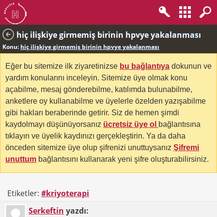
hiç ilişkiye girmemiş birinin hpvye yakalanması
Konu:
hiç ilişkiye girmemiş birinin hpvye yakalanması
Eğer bu sitemize ilk ziyaretinizse
bu bağlantıya
dokunun ve
yardım konularını inceleyin. Sitemize üye olmak konu
açabilme, mesaj gönderebilme, katılımda bulunabilme,
anketlere oy kullanabilme ve üyelerle özelden yazışabilme
gibi hakları beraberinde getirir. Siz de hemen şimdi
kaydolmayı düşünüyorsanız
ücretsiz üye ol
bağlantısına
tıklayın ve üyelik kaydınızı gerçekleştirin. Ya da daha
önceden sitemize üye olup şifrenizi unuttuysanız
Şifremi
unuttum
bağlantısını kullanarak yeni şifre oluşturabilirsiniz.
Etiketler:
#kriyoterapi
Serkeftin
yazdı: