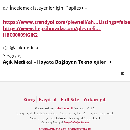
👉 İncelemek isteyenler için: Papilex+ –
https://www.trendyol.com/plevneli/ah...Listings=false
https://www.hepsiburada.com/plevneli...-
HBC00009IGJK2
👉 @acikmedikal
Sevgiyle,
Açık Medikal – Hayata Bağlayan Teknolojiler
🌿
Giriş
Kayıt ol
Full Site
Yukarı git
Powered by
vBulletin®
Version 4.2.5
Copyright © 2026 vBulletin Solutions, Inc. All rights reserved.
Search Engine Optimization by vBSEO 3.6.0
Design by Makay @
Sosyal Medya Forum
TeknolojiPatronu.Com
-
MutluAnneyiz.Com