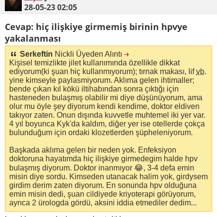
28-05-23
02:05
Cevap: hiç ilişkiye girmemiş birinin hpvye
yakalanması
Serkeftin
Nickli Üyeden Alıntı
Kişisel temizlikte jilet kullanımında özellikle dikkat
ediyorum(ki şuan hiç kullanmıyorum); tırnak makası, lif
vb
.
yine kimseyle paylasmiyorum. Aklıma gelen ihtimaller;
bende çıkan kıl kökü iltihabından sonra çıktığı için
hasteneden bulaşmış olabilir mi diye düşünüyorum, ama
olur mu öyle şey diyorum kendi kendime, doktor eldiven
takıyor zaten. Onun dışında kuvvetle muhtemel iki yer var.
4 yıl boyunca Kyk'da kaldım, diğer yer ise otellerde çokça
bulunduğum için ordaki klozetlerden şüpheleniyorum.
Başkada aklıma gelen bir neden yok. Enfeksiyon
doktoruna hayatımda hiç ilişkiye girmedegim halde hpv
bulaşmış diyorum. Doktor inanmıyor 😂, 3-4 defa emin
misin diye sordu. Kimseden utanacak halim yok, girdysem
girdim derim zaten diyorum. En sonunda hpv olduğuna
emin misin dedi, şuan cildiyede kriyoterapi görüyorum,
ayrıca 2 ürologda gördü, aksini iddia etmediler dedim...