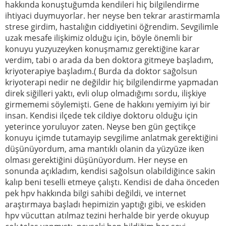
hakkında konuştuğumda kendileri hiç bilgilendirme
ihtiyaci duymuyorlar. her neyse ben tekrar arastirmamla
strese girdim, hastalığın ciddiyetini öğrendim. Sevgilimle
uzak mesafe ilişkimiz olduğu için, böyle önemli bir
konuyu yuzyuzeyken konuşmamız gerektiğine karar
verdim, tabi o arada da ben doktora gitmeye başladım,
kriyoterapiye başladım.( Burda da doktor sağolsun
kriyoterapi nedir ne değildir hiç bilgilendirme yapmadan
direk siğilleri yaktı, evli olup olmadığımı sordu, ilişkiye
girmememi söylemişti. Gene de hakkını yemiyim iyi bir
insan. Kendisi ilçede tek cildiye doktoru olduğu için
yeterince yoruluyor zaten. Neyse ben gün geçtikçe
konuyu içimde tutamayip sevgilime anlatmak gerektiğini
düşünüyordum, ama mantıklı olanin da yüzyüze iken
olması gerektiğini düşünüyordum. Her neyse en
sonunda açıkladım, kendisi sağolsun olabildiğince sakin
kalıp beni teselli etmeye çalıştı. Kendisi de daha önceden
pek hpv hakkında bilgi sahibi değildi, ve internet
araştırmaya başladı hepimizin yaptığı gibi, ve eskiden
hpv vücuttan atılmaz tezini herhalde bir yerde okuyup