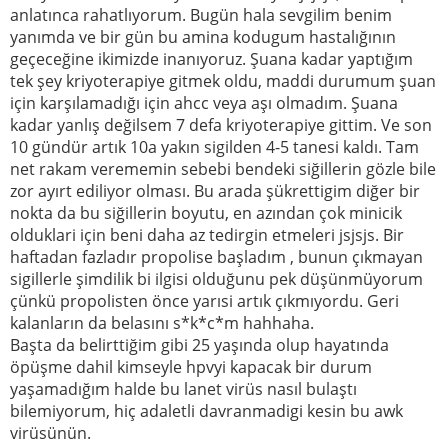
anlatınca rahatlıyorum. Bugün hala sevgilim benim
yanımda ve bir gün bu amina kodugum hastalığının
geçeceğine ikimizde inanıyoruz. Şuana kadar yaptığım
tek şey kriyoterapiye gitmek oldu, maddi durumum şuan
için karşılamadığı için ahcc veya aşı olmadım. Şuana
kadar yanlış değilsem 7 defa kriyoterapiye gittim. Ve son
10 gündür artık 10a yakın sigilden 4-5 tanesi kaldı. Tam
net rakam verememin sebebi bendeki siğillerin gözle bile
zor ayırt ediliyor olması. Bu arada şükrettigim diğer bir
nokta da bu siğillerin boyutu, en azından çok minicik
olduklari için beni daha az tedirgin etmeleri jsjsjs. Bir
haftadan fazladır propolise başladım , bunun çıkmayan
sigillerle şimdilik bi ilgisi olduğunu pek düşünmüyorum
çünkü propolisten önce yarısi artık çıkmıyordu. Geri
kalanların da belasını s*k*c*m hahhaha.
Başta da belirttiğim gibi 25 yaşında olup hayatında
öpüşme dahil kimseyle hpvyi kapacak bir durum
yaşamadığım halde bu lanet virüs nasıl bulaştı
bilemiyorum, hiç adaletli davranmadigi kesin bu awk
virüsünün.