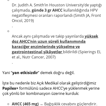
Dr. Judith A. Smith’in Houston University’de yaptığı
çalışmada,
günde 3 gr AHCC
kullanıldığında HPV
negatifleşmesi oranları raporlandı (Smith JA, Front
Oncol, 2019)
.
Ancak aynı çalışmada ve takip yayınlarda
yüksek
doz AHCC’nin uzun süreli kullanımında
karaciğer enzimlerinde yükselme ve
gastrointestinal şikâyetler
bildirildi (Spierings EL
et al., Nutr Cancer, 2007)
.
Yani “
yan etkisizdir
” demek doğru değil.
İşte bu nedenle biz Açık Medikal olarak geliştirdiğimiz
Papilex+
formülünü sadece AHCC’ye yüklenmek yerine
çok yönlü bir kombinasyon üzerine kurduk:
AHCC (465 mg)
→ Bağışıklık cevabını güçlendirir.