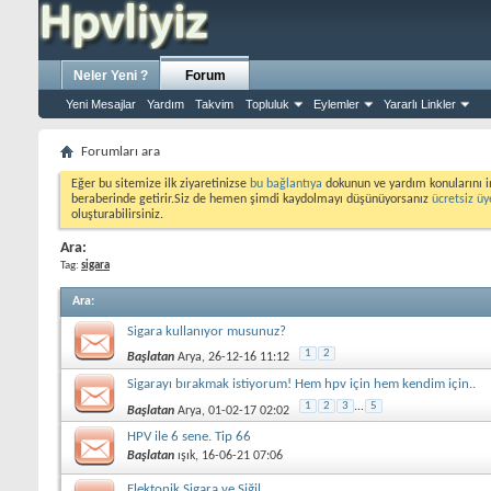
Neler Yeni ?
Forum
Yeni Mesajlar
Yardım
Takvim
Topluluk
Eylemler
Yararlı Linkler
Forumları ara
Eğer bu sitemize ilk ziyaretinizse
bu bağlantıya
dokunun ve yardım konularını i
beraberinde getirir.Siz de hemen şimdi kaydolmayı düşünüyorsanız
ücretsiz üy
oluşturabilirsiniz.
Ara:
Tag:
sigara
Ara
:
Sigara kullanıyor musunuz?
1
2
Başlatan
Arya
, 26-12-16 11:12
Sigarayı bırakmak istiyorum! Hem hpv için hem kendim için..
1
2
3
...
5
Başlatan
Arya
, 01-02-17 02:02
HPV ile 6 sene. Tip 66
Başlatan
ışık
, 16-06-21 07:06
Elektonik Sigara ve Siğil