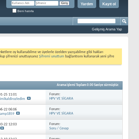
Yardım
Kayıt ol
Beni hatırla
Gelişmiş Arama Yap
etlere oy kullanabilme ve üyelerle özelden yazışabilme gibi hakları
olup şifrenizi unuttuysanız
Şifremi unuttum
bağlantısını kullanarak yeni şifre
Arama işlemi Toplam
0.00
Saniye sürmüştür.
Forum:
-01-25
11:01
HPV VE SİGARA
imikaldirozledim
Forum:
-06-22
06:06
HPV VE SİGARA
kamp1859
Forum:
-03-22
12:03
Soru / Cevap