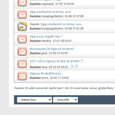
Başlatan
üzgünpipi
, 17-09-19 05:09
Sigara kullanimi ve birkac soru
Başlatan
tryingtogetbetter
, 10-08-19 07:08
Taşındı:
Sigara kullanimi ve birkac soru
Başlatan
tryingtogetbetter
, 10-08-19 07:08
Sigara içip negatif olan ?
Başlatan
Hendrix
, 17-07-18 02:07
Biorezonans ile sigarayi birakma?
Başlatan
gicik
, 21-09-17 01:09
2017 yılına sigarayı bırakarak girelim !?
1
2
Başlatan
Arya
, 29-12-16 10:12
Sigarayı Bırakabilirsiniz..
Başlatan
emre
, 20-05-17 03:05
Toplam 10 adet sonuctan sayfa basi 1 ile 10 arasi kadar sonuc gösteriliyor