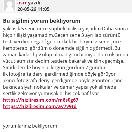
asrr
yazdı:
20-05-26
11:05
Bu siğilmi yorum bekliyorum
yaklaşık 5 sene önce şüpheli bi ilişki yaşadım.Daha sonra
hiçbir ilişki yaşamadım.Geçen sene 3 ayrı lab sürüntü
testi verdim negatif geldi erkek bir biryim.2 sene çnce
kemoterapi gördüm o dönemde siğil hiç görmedi .Bu
zaman kadar hpv olup olmadığımı bilmiyordum olsamda
vücut atmıştır dedim testlere bakarak ve klink geçmişe.
Şimdi deride böyle bi lezgon gördüm 7 gündür .
ilk fotoğrafta deryi gerdirmediğimde böyle görüyor
.ikinci fotoğrafa deriyi gerdiğimde böyle gönütor .içine
bakınca siyah noktalar ve damar yapısı yok elimede
sertlik gelmiyor yumuşak bi his çok hafif var .
https://hizliresim.com/m6s0g67
https://hizliresim.com/av7v9td
yorumlarınız bekliyorum .