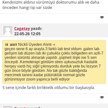
Kendinizmi aldınız sürüntüyü doktorumu aldı ve daha
önceden hangi tip var sizde
Cagatay
yazdı:
22-05-26
12:05
asrr
Nickli Üyeden Alıntı
geçen sene 6 ay arayla 3 farklı lab test oldum .galen lab
gelişim lab düzen lab iki çubukla çoklu bölgeden en az6-7
yerden sürüntü alınarak yapıldı .şüpheli ilişki ise 5 sen
önceydi .Kemoterapi gördüm stres uykusuzluk hastalık
herşey vardı hiç siğil çıkmıyordu durduk yete bu lezyon 7
gün önce böyle gördüm .No tak gözle baktığında
mercimek tanesi kadar pütürüklük normal gözle
görünmüyor zoom yapınca belli ediyor
5 sene içinde farklı birliktelik oldumu bir başkasıyla