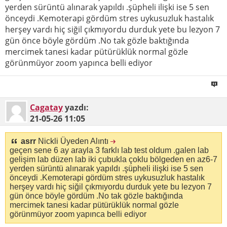
yerden sürüntü alınarak yapıldı .şüpheli ilişki ise 5 sen
önceydi .Kemoterapi gördüm stres uykusuzluk hastalık
herşey vardı hiç siğil çıkmıyordu durduk yete bu lezyon 7
gün önce böyle gördüm .No tak gözle baktığında
mercimek tanesi kadar pütürüklük normal gözle
görünmüyor zoom yapınca belli ediyor
Cagatay
yazdı:
21-05-26
11:05
asrr
Nickli Üyeden Alıntı
geçen sene 6 ay arayla 3 farklı lab test oldum .galen lab
gelişim lab düzen lab iki çubukla çoklu bölgeden en az6-7
yerden sürüntü alınarak yapıldı .şüpheli ilişki ise 5 sen
önceydi .Kemoterapi gördüm stres uykusuzluk hastalık
herşey vardı hiç siğil çıkmıyordu durduk yete bu lezyon 7
gün önce böyle gördüm .No tak gözle baktığında
mercimek tanesi kadar pütürüklük normal gözle
görünmüyor zoom yapınca belli ediyor