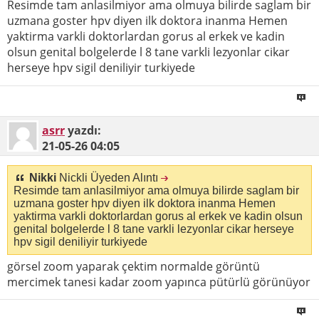
Resimde tam anlasilmiyor ama olmuya bilirde saglam bir
uzmana goster hpv diyen ilk doktora inanma Hemen
yaktirma varkli doktorlardan gorus al erkek ve kadin
olsun genital bolgelerde l 8 tane varkli lezyonlar cikar
herseye hpv sigil deniliyir turkiyede
asrr
yazdı:
21-05-26
04:05
Nikki
Nickli Üyeden Alıntı
Resimde tam anlasilmiyor ama olmuya bilirde saglam bir
uzmana goster hpv diyen ilk doktora inanma Hemen
yaktirma varkli doktorlardan gorus al erkek ve kadin olsun
genital bolgelerde l 8 tane varkli lezyonlar cikar herseye
hpv sigil deniliyir turkiyede
görsel zoom yaparak çektim normalde görüntü
mercimek tanesi kadar zoom yapınca pütürlü görünüyor