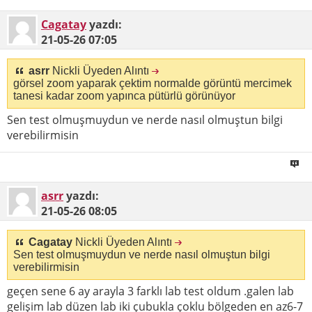
Cagatay
yazdı:
21-05-26
07:05
asrr
Nickli Üyeden Alıntı
görsel zoom yaparak çektim normalde görüntü mercimek
tanesi kadar zoom yapınca pütürlü görünüyor
Sen test olmuşmuydun ve nerde nasıl olmuştun bilgi
verebilirmisin
asrr
yazdı:
21-05-26
08:05
Cagatay
Nickli Üyeden Alıntı
Sen test olmuşmuydun ve nerde nasıl olmuştun bilgi
verebilirmisin
geçen sene 6 ay arayla 3 farklı lab test oldum .galen lab
gelişim lab düzen lab iki çubukla çoklu bölgeden en az6-7