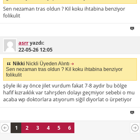
Sen nezaman tras oldun ? Kil koku ihtabina benziyor
folikulit
asrr
yazdı:
22-05-26
12:05
Nikki
Nickli Üyeden Alıntı
Sen nezaman tras oldun ? Kil koku ihtabina benziyor
folikulit
şöyle iki ay önce jilet vurdum fakat 7-8 aydır bu bölge
hafif kızraıklık var tahrşden dolayı geçmiyor sebebi o mu
acaba wp doktorlara atıyorum siğil diyorlat o ürpetiyor
1
2
3
4
5
6