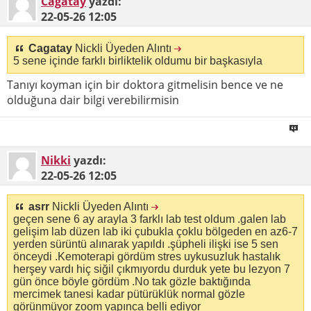
Cagatay
yazdı:
22-05-26
12:05
Cagatay
Nickli Üyeden Alıntı
5 sene içinde farklı birliktelik oldumu bir başkasıyla
Tanıyı koyman için bir doktora gitmelisin bence ve ne
olduğuna dair bilgi verebilirmisin
Nikki
yazdı:
22-05-26
12:05
asrr
Nickli Üyeden Alıntı
geçen sene 6 ay arayla 3 farklı lab test oldum .galen lab
gelişim lab düzen lab iki çubukla çoklu bölgeden en az6-7
yerden sürüntü alınarak yapıldı .şüpheli ilişki ise 5 sen
önceydi .Kemoterapi gördüm stres uykusuzluk hastalık
herşey vardı hiç siğil çıkmıyordu durduk yete bu lezyon 7
gün önce böyle gördüm .No tak gözle baktığında
mercimek tanesi kadar pütürüklük normal gözle
görünmüyor zoom yapınca belli ediyor