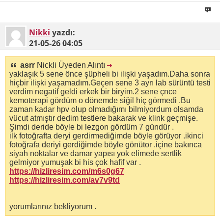
Nikki
yazdı:
21-05-26
04:05
asrr
Nickli Üyeden Alıntı
yaklaşık 5 sene önce şüpheli bi ilişki yaşadım.Daha sonra
hiçbir ilişki yaşamadım.Geçen sene 3 ayrı lab sürüntü testi
verdim negatif geldi erkek bir biryim.2 sene çnce
kemoterapi gördüm o dönemde siğil hiç görmedi .Bu
zaman kadar hpv olup olmadığımı bilmiyordum olsamda
vücut atmıştır dedim testlere bakarak ve klink geçmişe.
Şimdi deride böyle bi lezgon gördüm 7 gündür .
ilk fotoğrafta deryi gerdirmediğimde böyle görüyor .ikinci
fotoğrafa deriyi gerdiğimde böyle gönütor .içine bakınca
siyah noktalar ve damar yapısı yok elimede sertlik
gelmiyor yumuşak bi his çok hafif var .
https://hizliresim.com/m6s0g67
https://hizliresim.com/av7v9td
yorumlarınız bekliyorum .