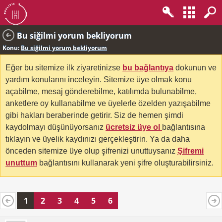
Bu siğilmi yorum bekliyorum
Konu:
Bu siğilmi yorum bekliyorum
Eğer bu sitemize ilk ziyaretinizse
bu bağlantıya
dokunun ve
yardım konularını inceleyin. Sitemize üye olmak konu
açabilme, mesaj gönderebilme, katılımda bulunabilme,
anketlere oy kullanabilme ve üyelerle özelden yazışabilme
gibi hakları beraberinde getirir. Siz de hemen şimdi
kaydolmayı düşünüyorsanız
ücretsiz üye ol
bağlantısına
tıklayın ve üyelik kaydınızı gerçekleştirin. Ya da daha
önceden sitemize üye olup şifrenizi unuttuysanız
Şifremi
unuttum
bağlantısını kullanarak yeni şifre oluşturabilirsiniz.
1
2
3
4
5
6