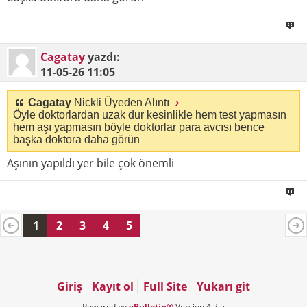
Cagatay
yazdı:
11-05-26
11:05
Cagatay
Nickli Üyeden Alıntı
Öyle doktorlardan uzak dur kesinlikle hem test yapmasın
hem aşı yapmasın böyle doktorlar para avcısı bence
başka doktora daha görün
Aşının yapıldı yer bile çok önemli
1
2
3
4
5
Giriş
Kayıt ol
Full Site
Yukarı git
Powered by
vBulletin®
Version 4.2.5