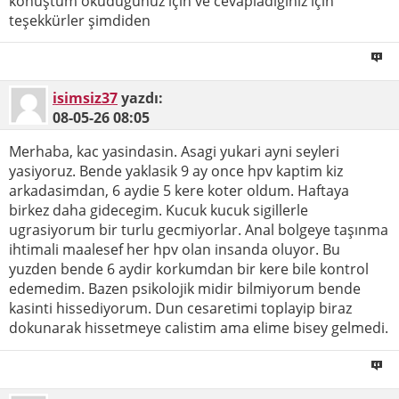
konuştum okuduğunuz için ve cevapladığınız için
teşekkürler şimdiden
isimsiz37
yazdı:
08-05-26
08:05
Merhaba, kac yasindasin. Asagi yukari ayni seyleri
yasiyoruz. Bende yaklasik 9 ay once hpv kaptim kiz
arkadasimdan, 6 aydie 5 kere koter oldum. Haftaya
birkez daha gidecegim. Kucuk kucuk sigillerle
ugrasiyorum bir turlu gecmiyorlar. Anal bolgeye taşınma
ihtimali maalesef her hpv olan insanda oluyor. Bu
yuzden bende 6 aydir korkumdan bir kere bile kontrol
edemedim. Bazen psikolojik midir bilmiyorum bende
kasinti hissediyorum. Dun cesaretimi toplayip biraz
dokunarak hissetmeye calistim ama elime bisey gelmedi.