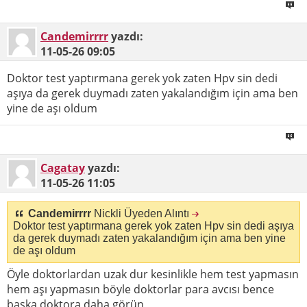
Candemirrrr
yazdı:
11-05-26
09:05
Doktor test yaptırmana gerek yok zaten Hpv sin dedi
aşıya da gerek duymadı zaten yakalandığım için ama ben
yine de aşı oldum
Cagatay
yazdı:
11-05-26
11:05
Candemirrrr
Nickli Üyeden Alıntı
Doktor test yaptırmana gerek yok zaten Hpv sin dedi aşıya
da gerek duymadı zaten yakalandığım için ama ben yine
de aşı oldum
Öyle doktorlardan uzak dur kesinlikle hem test yapmasın
hem aşı yapmasın böyle doktorlar para avcısı bence
başka doktora daha görün