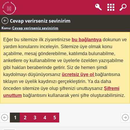
Cevap verirseniz sevinirim
Konu:
Cevap verirseniz sevinirim
Eğer bu sitemize ilk ziyaretinizse
bu bağlantıya
dokunun ve
yardım konularını inceleyin. Sitemize üye olmak konu
açabilme, mesaj gönderebilme, katılımda bulunabilme,
anketlere oy kullanabilme ve üyelerle özelden yazışabilme
gibi hakları beraberinde getirir. Siz de hemen şimdi
kaydolmayı düşünüyorsanız
ücretsiz üye ol
bağlantısına
tıklayın ve üyelik kaydınızı gerçekleştirin. Ya da daha
önceden sitemize üye olup şifrenizi unuttuysanız
Şifremi
unuttum
bağlantısını kullanarak yeni şifre oluşturabilirsiniz.
1
2
3
4
5