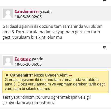
Candemirrrr
yazdı:
10-05-26
02:05
Gardasil aşısının iki dozunu tam zamanında vuruldum
ama 3. Dozu vurulamadım ve yapmam gereken tarih
geçti vurulsam bi sıkıntı olur mu
Cagatay
yazdı:
10-05-26
06:05
Candemirrrr
Nickli Üyeden Alıntı
Gardasil aşısının iki dozunu tam zamanında vuruldum
ama 3. Dozu vurulamadım ve yapmam gereken tarih geçti
vurulsam bi sıkıntı olur mu
Test yaptırdınızmı türünü öğrenmek için ve siğil
çıktığındamı aşı olmuştunuz