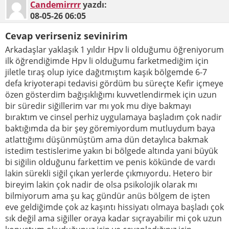
Candemirrrr
yazdı:
08-05-26
06:05
Cevap verirseniz sevinirim
Arkadaşlar yaklaşık 1 yıldır Hpv li olduğumu öğreniyorum
ilk öğrendiğimde Hpv li olduğumu farketmediğim için
jiletle tıraş olup iyice dağıtmıştım kaşık bölgemde 6-7
defa kriyoterapi tedavisi gördüm bu süreçte Kefir içmeye
özen gösterdim bağışıklığımı kuvvetlendirmek için uzun
bir süredir siğillerim var mı yok mu diye bakmayı
bıraktım ve cinsel perhiz uygulamaya başladım çok nadir
baktığımda da bir şey göremiyordum mutluydum baya
atlattığımı düşünmüştüm ama dün detaylıca bakmak
istedim testislerime yakın bi bölgede altında yani büyük
bi siğilin olduğunu farkettim ve penis kökünde de vardı
lakin sürekli siğil çıkan yerlerde çıkmıyordu. Hetero bir
bireyim lakin çok nadir de olsa psikolojik olarak mı
bilmiyorum ama şu kaç gündür anüs bölgem de işten
eve geldiğimde çok az kaşıntı hissiyatı olmaya başladı çok
sık değil ama siğiller oraya kadar sıçrayabilir mi çok uzun