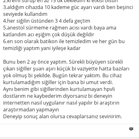
2.kremi sürüp en az 15 dk bekledim ki etkisi olsun
3.aldığım cihazda 10 kademe güc ayarı vardı ben beşinci
seviyede kullandım
4.her siğilin üstünden 3 4 defa geçtim
5.anestol sürmeme rağmen acısı vardı baya ama
katlandım acı eşiğim çok düşük değildir
6.en son olarak batikon ile temizledim ve her gün bu
temizliği yaptım yani iyileşe kadar
Bunu ben 2 ay önce yaptım. Sürekli büyüyen sürekli
çıkan siğiller şuan aşırı küçük bi vaziyette hatta bazıları
yok olmuş bi şekilde. Bugün tekrar yaktım. Bu cihaz
kurtulamadığım siğiller için bana bi umut verdi.
Aynı benim gibi siğillerinden kurtulamayan hpvli
dostlarım ne kaybederim diyorsanız bi deneyin
internetten nasıl uygulanır nasıl yapılır bi araştırın
araştırmadan yapmayın
Deneyip sonuç alan olursa cevaplarsanız sevinirim.