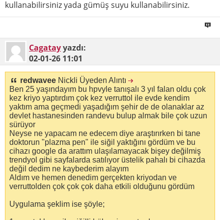
kullanabilirsiniz yada gümüş suyu kullanabilirsiniz.
Cagatay
yazdı:
02-01-26
11:01
redwavee
Nickli Üyeden Alıntı
Ben 25 yaşındayım bu hpvyle tanışalı 3 yıl falan oldu çok
kez kriyo yaptırdım çok kez verruttol ile evde kendim
yaktım ama geçmedi yaşadığım şehir de de olanaklar az
devlet hastanesinden randevu bulup almak bile çok uzun
sürüyor
Neyse ne yapacam ne edecem diye araştırırken bi tane
doktorun "plazma pen" ile siğil yaktığını gördüm ve bu
cihazı google da arattım ulaşılamayacak bişey değilmiş
trendyol gibi sayfalarda satılıyor üstelik pahalı bi cihazda
değil dedim ne kaybederim alayım
Aldım ve hemen denedim gerçekten kriyodan ve
verruttolden çok çok çok daha etkili olduğunu gördüm
Uygulama şeklim ise şöyle;