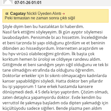
07-01-26
01:01
Cagatay
Nickli Üyeden Alıntı
Peki temastan ne zaman sonra çıktı siğil
Şöyle diyim ben bu hastalıktan bi haberdim.
Nasıl fark ettiğimi söyleyeyim. Bi gün ayıptır söylemesi
lavabodaydım. Penisimde bi acı hissettim. İncelediğimde
et beni tarzında bi yapı olduğunu gördüm ve et beninin
dibinden acı hissediyordum. İnternetten araştırdım ve
bu hpv virüsü olabileceğimi gördüm. İlk başta çok
korktum hemen bi üroloji ve cildiyeye randevu aldım.
Gittiğimde et beni sandığım şeyin siğil olduğunu ve tek bi
tane olmadığını etrafında da olduğunu öğrendim.
Doktorlar erkekler için bi sıkıntı olmayacağını kadınlarda
kanser yapabildiğini söyledi. Hatta doktor ben yıllardır
bu işi yapıyorum 1 tane erkek hastamda kansere
dönüşmedi dedi. 4 5 defa kriyo yaptırdım. Çözüm olmadı,
zaten detaylıca yapamıyordu doktor. Evde kendim bu
verruttol ile yakmaya başladım oda dipten yakmadığı için
küçültüyodu sadece siğilleri. Bende plazma pen aldım