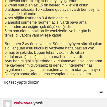
1.anestol krem ile siğilli bölgeyi uyuşturdum
2.kremi sürüp en az 15 dk bekledim ki etkisi olsun
3.aldığım cihazda 10 kademe güc ayarı vardı ben beşinci
seviyede kullandım
4.her siğilin üstünden 3 4 defa geçtim
5.anestol sürmeme rağmen acısı vardı baya ama
katlandım acı eşiğim çok düşük değildir
6.en son olarak batikon ile temizledim ve her gün bu
temizliği yaptım yani iyileşe kadar
Bunu ben 2 ay önce yaptım. Sürekli büyüyen sürekli çıkan
siğiller şuan aşırı küçük bi vaziyette hatta bazıları yok
olmuş bi şekilde. Bugün tekrar yaktım. Bu cihaz
kurtulamadığım siğiller için bana bi umut verdi.
Aynı benim gibi siğillerinden kurtulamayan hpvli dostlarım
ne kaybederim diyorsanız bi deneyin internetten nasıl
uygulanır nasıl yapılır bi araştırın araştırmadan yapmayın
Deneyip sonuç alan olursa cevaplarsanız sevinirim.
Hiç test yaptırdınızmı
redwavee
yazdı: