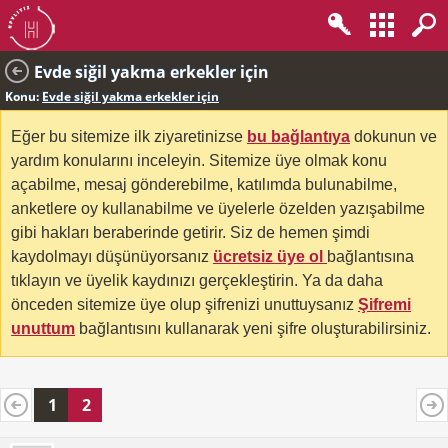
Evde siğil yakma erkekler için
Konu:
Evde siğil yakma erkekler için
Eğer bu sitemize ilk ziyaretinizse
bu bağlantıya
dokunun ve
yardım konularını inceleyin. Sitemize üye olmak konu
açabilme, mesaj gönderebilme, katılımda bulunabilme,
anketlere oy kullanabilme ve üyelerle özelden yazışabilme
gibi hakları beraberinde getirir. Siz de hemen şimdi
kaydolmayı düşünüyorsanız
ücretsiz üye ol
bağlantısına
tıklayın ve üyelik kaydınızı gerçekleştirin. Ya da daha
önceden sitemize üye olup şifrenizi unuttuysanız
Şifremi
unuttum
bağlantısını kullanarak yeni şifre oluşturabilirsiniz.
1
2