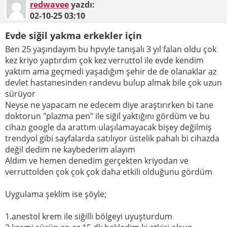
redwavee
yazdı:
02-10-25
03:10
Evde siğil yakma erkekler için
Ben 25 yaşındayım bu hpvyle tanışalı 3 yıl falan oldu çok
kez kriyo yaptırdım çok kez verruttol ile evde kendim
yaktım ama geçmedi yaşadığım şehir de de olanaklar az
devlet hastanesinden randevu bulup almak bile çok uzun
sürüyor
Neyse ne yapacam ne edecem diye araştırırken bi tane
doktorun "plazma pen" ile siğil yaktığını gördüm ve bu
cihazı google da arattım ulaşılamayacak bişey değilmiş
trendyol gibi sayfalarda satılıyor üstelik pahalı bi cihazda
değil dedim ne kaybederim alayım
Aldım ve hemen denedim gerçekten kriyodan ve
verruttolden çok çok çok daha etkili olduğunu gördüm
Uygulama şeklim ise şöyle;
1.anestol krem ile siğilli bölgeyi uyuşturdum