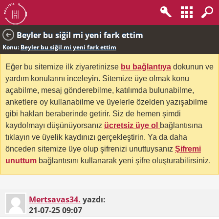
Beyler bu siğil mi yeni fark ettim
Konu:
Beyler bu siğil mi yeni fark ettim
Eğer bu sitemize ilk ziyaretinizse
bu bağlantıya
dokunun ve
yardım konularını inceleyin. Sitemize üye olmak konu
açabilme, mesaj gönderebilme, katılımda bulunabilme,
anketlere oy kullanabilme ve üyelerle özelden yazışabilme
gibi hakları beraberinde getirir. Siz de hemen şimdi
kaydolmayı düşünüyorsanız
ücretsiz üye ol
bağlantısına
tıklayın ve üyelik kaydınızı gerçekleştirin. Ya da daha
önceden sitemize üye olup şifrenizi unuttuysanız
Şifremi
unuttum
bağlantısını kullanarak yeni şifre oluşturabilirsiniz.
Mertsavas34.
yazdı:
21-07-25
09:07