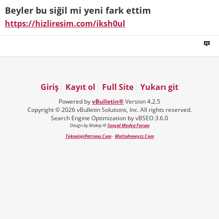
Beyler bu siğil mi yeni fark ettim
https://hizliresim.com/iksh0ul
Giriş
Kayıt ol
Full Site
Yukarı git
Powered by
vBulletin®
Version 4.2.5
Copyright © 2026 vBulletin Solutions, Inc. All rights reserved.
Search Engine Optimization by vBSEO 3.6.0
Design by Makay @
Sosyal Medya Forum
TeknolojiPatronu.Com
-
MutluAnneyiz.Com