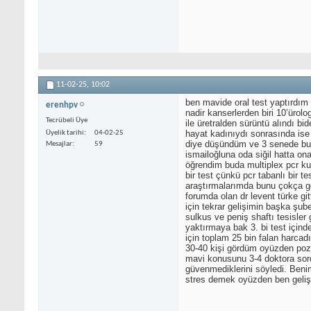
11-02-25,
10:02
ben mavide oral test yaptırdım 
erenhpv
nadir kanserlerden biri 10’üro
Tecrübeli Üye
ile üretralden sürüntü alındı b
hayat kadınıydı sonrasında ise 
Üyelik tarihi
04-02-25
diye düşündüm ve 3 senede bun
Mesajlar
59
ismailoğluna oda siğil hatta ona
öğrendim buda multiplex pcr kull
bir test çünkü pcr tabanlı bir 
araştırmalarımda bunu çokça gö
forumda olan dr levent türke gi
için tekrar gelişimin başka şub
sulkus ve peniş shaftı tesisler
yaktırmaya bak 3. bi test için
için toplam 25 bin falan harca
30-40 kişi gördüm oyüzden pozi
mavi konusunu 3-4 doktora sordu
güvenmediklerini söyledi. Beni
stres demek oyüzden ben geliş