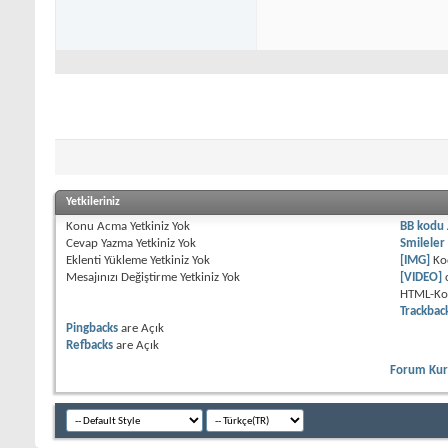
Yetkileriniz
Konu Acma Yetkiniz
Yok
BB kodu
Cevap Yazma Yetkiniz
Yok
Smileler
Eklenti Yükleme Yetkiniz
Yok
[IMG]
Ko
Mesajınızı Değiştirme Yetkiniz
Yok
[VIDEO]
HTML-K
Trackbac
Pingbacks
are
Açık
Refbacks
are
Açık
Forum Kura