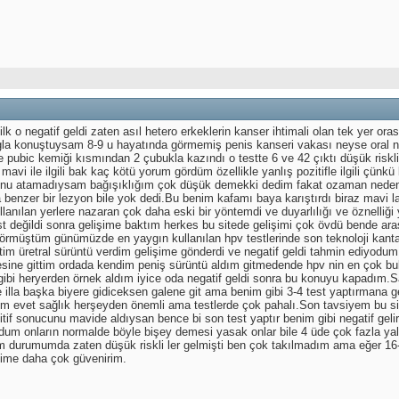
ilk o negatif geldi zaten asıl hetero erkeklerin kanser ihtimali olan tek yer o
logla konuştuysam 8-9 u hayatında görmemiş penis kanseri vakası neyse oral n
ide pubic kemiği kısmından 2 çubukla kazındı o testte 6 ve 42 çıktı düşük riskl
mavi ile ilgili bak kaç kötü yorum gördüm özellikle yanlış pozitifle ilgili çün
u atamadıysam bağışıklığım çok düşük demekki dedim fakat ozaman neden 1 
 benzer bir lezyon bile yok dedi.Bu benim kafamı baya karıştırdı biraz mavi labı
anılan yerlere nazaran çok daha eski bir yöntemdi ve duyarlılığı ve öznelliği y
test değildi sonra gelişime baktım herkes bu sitede gelişimi çok övdü bende ara
rmüştüm günümüzde en yaygın kullanılan hpv testlerinde son teknoloji kantatif
ttim üretral sürüntü verdim gelişime gönderdi ve negatif geldi tahmin ediyodum
esine gittim ordada kendim peniş sürüntü aldım gitmedende hpv nin en çok bulun
 gibi heryerden örnek aldım iyice oda negatif geldi sonra bu konuyu kapadım.Sa
de illa başka biyere gidiceksen galene git ama benim gibi 3-4 test yaptırman
dım evet sağlık herşeyden önemli ama testlerde çok pahalı.Son tavsiyem bu sit
tif sonucunu mavide aldıysan bence bi son test yaptır benim gibi negatif geli
m onların normalde böyle bişey demesi yasak onlar bile 4 üde çok fazla yalanc
m durumumda zaten düşük riskli ler gelmişti ben çok takılmadım ama eğer 16-1
ime daha çok güvenirim.