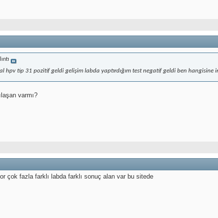
lıntı
l hpv tip 31 pozitif geldi gelişim labda yaptırdığım test negatif geldi ben hangisine
ılaşan varmı?
r çok fazla farklı labda farklı sonuç alan var bu sitede