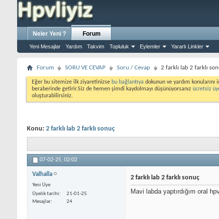
Neler Yeni ?
Forum
Yeni Mesajlar
Yardım
Takvim
Topluluk
Eylemler
Yararlı Linkler
Forum
SORU VE CEVAP
Soru / Cevap
2 farklı lab 2 farklı so
Eğer bu sitemize ilk ziyaretinizse
bu bağlantıya
dokunun ve yardım konularını i
beraberinde getirir.Siz de hemen şimdi kaydolmayı düşünüyorsanız
ücretsiz üy
oluşturabilirsiniz.
Konu:
2 farklı lab 2 farklı sonuç
07-02-25,
02:02
Valhalla
2 farklı lab 2 farklı sonuç
Yeni Üye
Mavi labda yaptırdığım oral hpv
Üyelik tarihi
21-01-25
Mesajlar
24