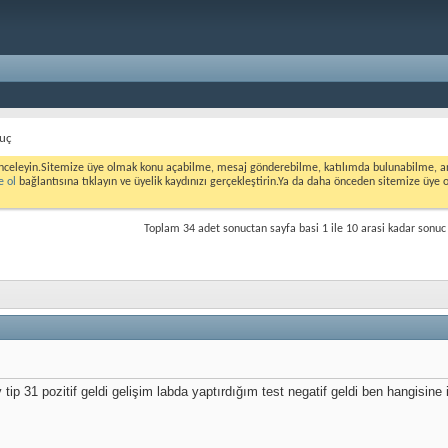
nuç
nceleyin.Sitemize üye olmak konu açabilme, mesaj gönderebilme, katılımda bulunabilme, ank
e ol
bağlantısına tıklayın ve üyelik kaydınızı gerçekleştirin.Ya da daha önceden sitemize üye 
Toplam 34 adet sonuctan sayfa basi 1 ile 10 arasi kadar sonuc 
 tip 31 pozitif geldi gelişim labda yaptırdığım test negatif geldi ben hangisine