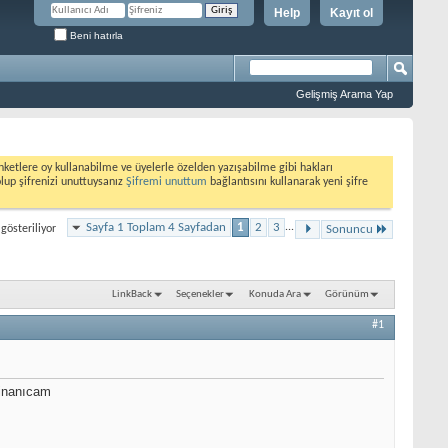
Help
Kayıt ol
Beni hatırla
Gelişmiş Arama Yap
etlere oy kullanabilme ve üyelerle özelden yazışabilme gibi hakları
olup şifrenizi unuttuysanız
Şifremi unuttum
bağlantısını kullanarak yeni şifre
Sayfa 1 Toplam 4 Sayfadan
1
2
3
...
gösteriliyor
Sonuncu
LinkBack
Seçenekler
Konuda Ara
Görünüm
#1
 inanıcam