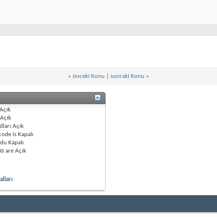
«
önceki Konu
|
sonraki Konu
»
Açık
Açık
dları
Açık
code is
Kapalı
odu
Kapalı
ks
are
Açık
lları