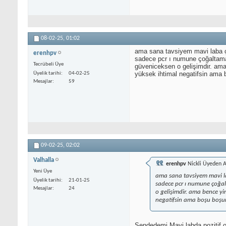
08-02-25,
01:02
ama sana tavsiyem mavi laba çoğ
erenhpv
sadece pcr ı numune çoğaltamada
Tecrübeli Üye
güveniceksen o gelişimdir. ama 
yüksek ihtimal negatifsin ama 
Üyelik tarihi
04-02-25
Mesajlar
59
09-02-25,
02:02
Valhalla
erenhpv
Nickli Üyeden A
Yeni Üye
ama sana tavsiyem mavi laba
Üyelik tarihi
21-01-25
sadece pcr ı numune çoğalt
Mesajlar
24
o gelişimdir. ama bence yi
negatifsin ama boşu boşun
Sendedemi Mavi labda pozitif 