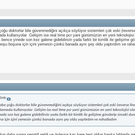
u doktorlar bile güvenmediğini açıkça söylüyor sistemleri çok eski (reverse lin
 kullanıyolar .Gelişim ise real time pcr yani günümüzün en yeni teknolojisi ol
bence yinede son kez galene gidebilirsin yada farklı bir kimlik ile gelişime
boşu boşuna için içini yemesin çünkü banada aynı şey oldu yaptırdım ve raha
lıntı
 çoğu doktorlar bile güvenmediğini açıkça söylüyor sistemleri çok eski (reverse line b
amada kullanıyolar .Gelişim ise real time pcr yani günümüzün en yeni teknolojisi olan
nede son kez galene gidebilirsin yada farklı bir kimlik ile gelişime gönderip önceki 
a için içini yemesin çünkü banada aynı şey oldu yaptırdım ve rahatladım
olup daha sonra negatif geldi ve öyleyse kaç kere test oldun başka lablar