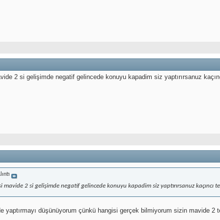
avide 2 si gelişimde negatif gelincede konuyu kapadim siz yaptırırsanuz kaçın
lıntı
si mavide 2 si gelişimde negatif gelincede konuyu kapadim siz yaptırırsanuz kaçıncı te
de yaptırmayı düşünüyorum çünkü hangisi gerçek bilmiyorum sizin mavide 2 test