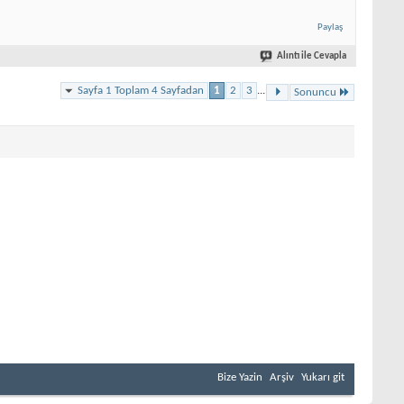
Paylaş
Alıntı ile Cevapla
Sayfa 1 Toplam 4 Sayfadan
1
2
3
...
Sonuncu
Bize Yazin
Arşiv
Yukarı git