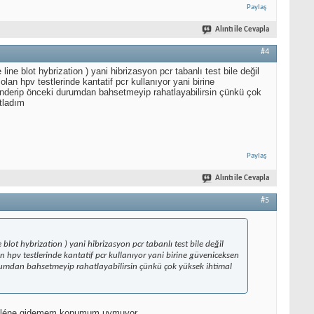
Paylaş
Alıntı ile Cevapla
#4
e blot hybrization ) yani hibrizasyon pcr tabanlı test bile değil
an hpv testlerinde kantatif pcr kullanıyor yani birine
 gönderip önceki durumdan bahsetmeyip rahatlayabilirsin çünkü çok
tladım
Paylaş
Alıntı ile Cevapla
#5
lot hybrization ) yani hibrizasyon pcr tabanlı test bile değil
 hpv testlerinde kantatif pcr kullanıyor yani birine güveniceksen
durumdan bahsetmeyip rahatlayabilirsin çünkü çok yüksek ihtimal
da galéne gidemem konumum uymuyor