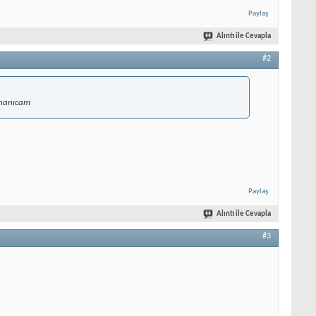
Paylaş
Alıntı ile Cevapla
#2
 inanıcam
Paylaş
Alıntı ile Cevapla
#3