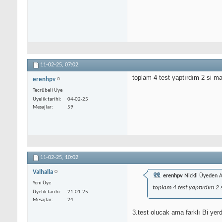
11-02-25,
07:02
toplam 4 test yaptırdım 2 si m
erenhpv
Tecrübeli Üye
Üyelik tarihi
04-02-25
Mesajlar
59
11-02-25,
10:02
Valhalla
erenhpv
Nickli Üyeden A
Yeni Üye
toplam 4 test yaptırdım 2 
Üyelik tarihi
21-01-25
Mesajlar
24
3.test olucak ama farklı Bi yer