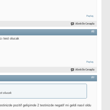
Paylaş
Alıntı ile Cevapla
#8
cı test olucak
Paylaş
Alıntı ile Cevapla
#9
st olucak
inizde pozitif gelişimde 2 testinizde negatif mi geldi nasıl oldu