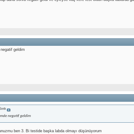
 negatif geldim
lıntı
şimde negatif geldim
unuzmu ben 3. Bi testide başka labda olmayı düşünüyorum