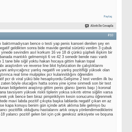
Paylaş
Alıntı ile Cevapla
#10
rası baktırmadıysan bence o testi yap penis kanseri denilen şey en
egatif geldikten sonra bide mavide genital sürüntü verdim 3 çubuk
i yinede sevindim asıl korkum 16 ve 18 di çünkü şüpheli ilişkim bir
kü banada mantıklı gelmemişti 6 ve 42 3 senedir bende nası vardı
tane bile siğil yoktu hakan hocaya gittim hakan topal
 araştırdım ve reverse line blot hybrization ile çalıştıklarını
ani anlıyıcağınız yanlış negatifi ve yanlış pozitifliği yüksek olan
ştırınca real time mulpiplex pcr kulannıldığını öğrendim
 pcr dı viral yükü bile hesaplıyordu.Gelişime 2 test verdim ilk bu
 zaten böyle olucağını hatta sonra yine içime sinmedi son bir test
an bölgelerini araştırıp gittim penis glansı (penis başı ) koronal
na tavsiyem yüksek riskli tiplerin yoksa sıkıntı etme siğilin varsa
a gerek yok bence ben biraz pimpirikliyim kesin sonucumu öğrenmek
ede mavi labda pozitif çıkıpta başka lablarda negatif çıkan en az
rse kapa konuyu benim gün içinde artık aklıma bile gelmiyo bu
ı pozitiflik olduğunu hastalarını artık oraya yönlendirmediklerini
8 yalancı pozitif gelen biri için çok gereksiz anksiyete ve boşuna