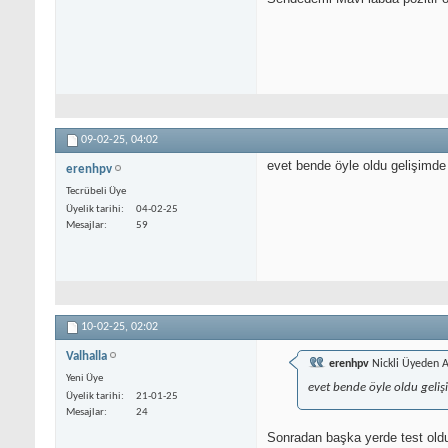
09-02-25,
04:02
evet bende öyle oldu gelişimde
erenhpv
Tecrübeli Üye
Üyelik tarihi
04-02-25
Mesajlar
59
10-02-25,
02:02
Valhalla
erenhpv
Nickli Üyeden A
Yeni Üye
evet bende öyle oldu geli
Üyelik tarihi
21-01-25
Mesajlar
24
Sonradan başka yerde test old