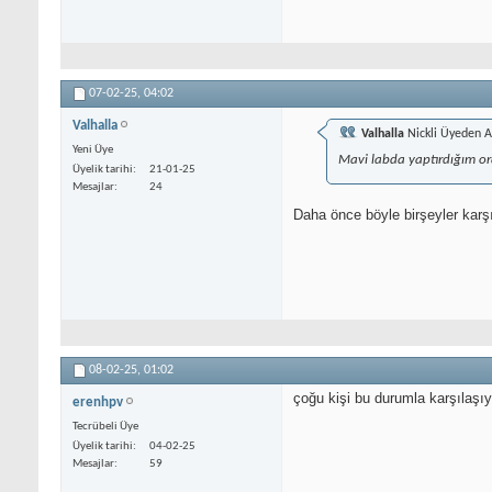
07-02-25,
04:02
Valhalla
Valhalla
Nickli Üyeden A
Yeni Üye
Mavi labda yaptırdığım ora
Üyelik tarihi
21-01-25
Mesajlar
24
Daha önce böyle birşeyler karş
08-02-25,
01:02
çoğu kişi bu durumla karşılaşıyo
erenhpv
Tecrübeli Üye
Üyelik tarihi
04-02-25
Mesajlar
59