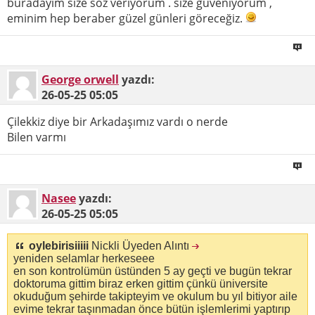
buradayım size söz veriyorum . size güveniyorum ,
eminim hep beraber güzel günleri göreceğiz.
George orwell
yazdı:
26-05-25
05:05
Çilekkiz diye bir Arkadaşımız vardı o nerde
Bilen varmı
Nasee
yazdı:
26-05-25
05:05
oylebirisiiiii
Nickli Üyeden Alıntı
yeniden selamlar herkeseee
en son kontrolümün üstünden 5 ay geçti ve bugün tekrar
doktoruma gittim biraz erken gittim çünkü üniversite
okuduğum şehirde takipteyim ve okulum bu yıl bitiyor aile
evime tekrar taşınmadan önce bütün işlemlerimi yaptırıp