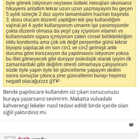
öyle gitmek istiyorum neyseee üstteki mesajları okursanız
hikayemi anlattım tekrar uzun uzun yazmayayım bu geçen
5 aylık süreçte 2 doz aşımı tamamladım haziran başında
3. dozu olucam düzenli yaptığım tek şey kullandığım
vajinal jel 4 aydır kullanıyorum umarım işe yaramışsındır
çokta düzenli olmasa da yeşil çay içiyorum vitamin vs
kullanmadım sigara içmiyorum zaten cinsel birliktelikliğim
oldu kondomla ama çok sık değil perşembe günü tekrar
biyopsi yapılacak en son cin1 ve cin2 gelmişti artık
duruma göre konizasyon da yapılmasını istiyorum yoksa
bu illet gitmeyecek gibi duruyor psikolojik olarak iyiyim ilk
zamanlardaki gibi değilim stresli olmamaya çalışıyorum
sizde öyle yapın öyle bir güncelleme yapayım dedim
sonra sonuçlar çıkınca yine güncellerim burayı hepimiz
negatif olacağızzzz ğŸ¥¹
Bende papilocare kullandım siz çıkan sonucunuzu
buraya yazarsanız sevinirim. Makatta vulvadaki
kahverengi lekeler nasıl tedavi edildi birde içerde olan
siğili yaktırdınız mı.