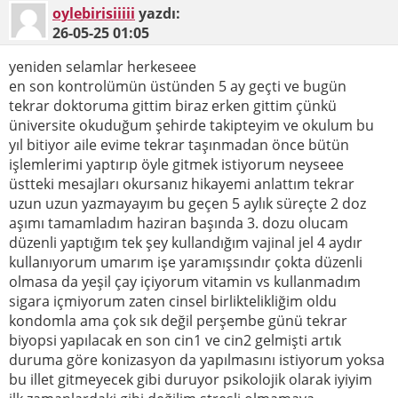
oylebirisiiiii
yazdı:
26-05-25
01:05
yeniden selamlar herkeseee
en son kontrolümün üstünden 5 ay geçti ve bugün
tekrar doktoruma gittim biraz erken gittim çünkü
üniversite okuduğum şehirde takipteyim ve okulum bu
yıl bitiyor aile evime tekrar taşınmadan önce bütün
işlemlerimi yaptırıp öyle gitmek istiyorum neyseee
üstteki mesajları okursanız hikayemi anlattım tekrar
uzun uzun yazmayayım bu geçen 5 aylık süreçte 2 doz
aşımı tamamladım haziran başında 3. dozu olucam
düzenli yaptığım tek şey kullandığım vajinal jel 4 aydır
kullanıyorum umarım işe yaramışsındır çokta düzenli
olmasa da yeşil çay içiyorum vitamin vs kullanmadım
sigara içmiyorum zaten cinsel birliktelikliğim oldu
kondomla ama çok sık değil perşembe günü tekrar
biyopsi yapılacak en son cin1 ve cin2 gelmişti artık
duruma göre konizasyon da yapılmasını istiyorum yoksa
bu illet gitmeyecek gibi duruyor psikolojik olarak iyiyim