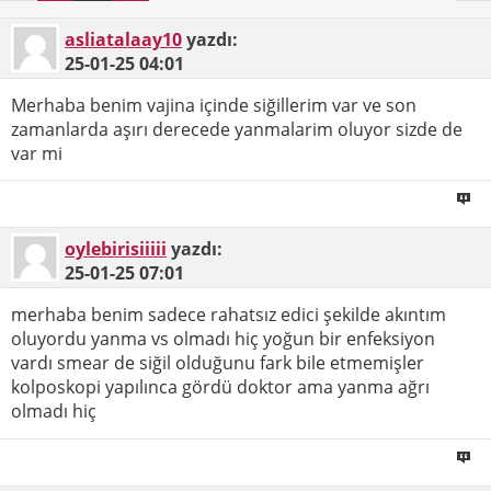
asliatalaay10
yazdı:
25-01-25
04:01
Merhaba benim vajina içinde siğillerim var ve son
zamanlarda aşırı derecede yanmalarim oluyor sizde de
var mi
oylebirisiiiii
yazdı:
25-01-25
07:01
merhaba benim sadece rahatsız edici şekilde akıntım
oluyordu yanma vs olmadı hiç yoğun bir enfeksiyon
vardı smear de siğil olduğunu fark bile etmemişler
kolposkopi yapılınca gördü doktor ama yanma ağrı
olmadı hiç