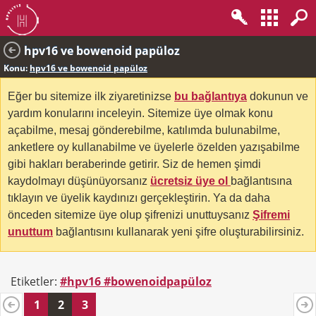
hpv16 ve bowenoid papüloz
Konu:
hpv16 ve bowenoid papüloz
Eğer bu sitemize ilk ziyaretinizse
bu bağlantıya
dokunun ve
yardım konularını inceleyin. Sitemize üye olmak konu
açabilme, mesaj gönderebilme, katılımda bulunabilme,
anketlere oy kullanabilme ve üyelerle özelden yazışabilme
gibi hakları beraberinde getirir. Siz de hemen şimdi
kaydolmayı düşünüyorsanız
ücretsiz üye ol
bağlantısına
tıklayın ve üyelik kaydınızı gerçekleştirin. Ya da daha
önceden sitemize üye olup şifrenizi unuttuysanız
Şifremi
unuttum
bağlantısını kullanarak yeni şifre oluşturabilirsiniz.
Etiketler:
#hpv16 #bowenoidpapüloz
1
2
3