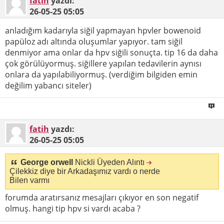
fatih
yazdı:
26-05-25
05:05
anladığım kadarıyla siğil yapmayan hpvler bowenoid
papüloz adı altında oluşumlar yapıyor. tam siğil
denmiyor ama onlar da hpv siğili sonuçta. tip 16 da daha
çok görülüyormuş. siğillere yapılan tedavilerin aynısı
onlara da yapılabiliyormuş. (verdiğim bilgiden emin
değilim yabancı siteler)
fatih
yazdı:
26-05-25
05:05
George orwell
Nickli Üyeden Alıntı
Çilekkiz diye bir Arkadaşımız vardı o nerde
Bilen varmı
forumda aratırsanız mesajları çıkıyor en son negatif
olmuş. hangi tip hpv si vardı acaba ?