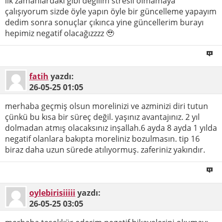
ilk zamanlardaki gibi değilim stresli olmamaya
çalışıyorum sizde öyle yapın öyle bir güncelleme yapayım
dedim sonra sonuçlar çıkınca yine güncellerim burayı
hepimiz negatif olacağızzzz 🥹
fatih
yazdı:
26-05-25
01:05
merhaba geçmiş olsun morelinizi ve azminizi diri tutun
çünkü bu kısa bir süreç değil. yaşınız avantajınız. 2 yıl
dolmadan atmış olacaksınız inşallah.6 ayda 8 ayda 1 yılda
negatif olanlara bakıpta moreliniz bozulmasın. tip 16
biraz daha uzun sürede atılıyormuş. zaferiniz yakındır.
oylebirisiiiii
yazdı:
26-05-25
03:05