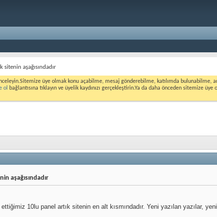
ık sitenin aşağısındadır
nceleyin.Sitemize üye olmak konu açabilme, mesaj gönderebilme, katılımda bulunabilme, ank
e ol
bağlantısına tıklayın ve üyelik kaydınızı gerçekleştirin.Ya da daha önceden sitemize üye 
enin aşağısındadır
ettiğimiz 10lu panel artık sitenin en alt kısmındadır. Yeni yazılan yazılar, yeni