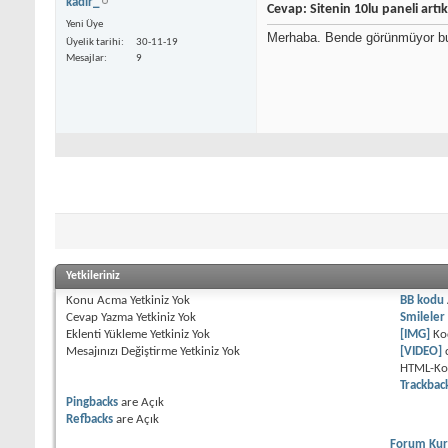
kadir_
Cevap: Sitenin 10lu paneli artık
Yeni Üye
Merhaba. Bende görünmüyor bu
Üyelik tarihi
30-11-19
Mesajlar
9
Yetkileriniz
Konu Acma Yetkiniz
Yok
BB kodu
Cevap Yazma Yetkiniz
Yok
Smileler
Eklenti Yükleme Yetkiniz
Yok
[IMG]
Ko
Mesajınızı Değiştirme Yetkiniz
Yok
[VIDEO]
HTML-K
Trackbac
Pingbacks
are
Açık
Refbacks
are
Açık
Forum Kura