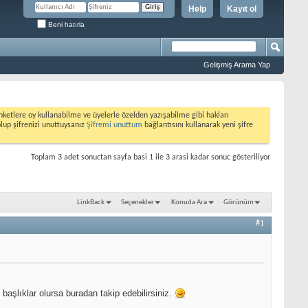
Help
Kayıt ol
Beni hatırla
Gelişmiş Arama Yap
etlere oy kullanabilme ve üyelerle özelden yazışabilme gibi hakları
olup şifrenizi unuttuysanız
Şifremi unuttum
bağlantısını kullanarak yeni şifre
Toplam 3 adet sonuctan sayfa basi 1 ile 3 arasi kadar sonuc gösteriliyor
LinkBack
Seçenekler
Konuda Ara
Görünüm
#1
 başlıklar olursa buradan takip edebilirsiniz.