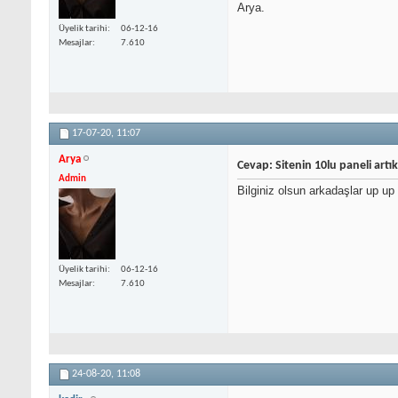
Arya.
Üyelik tarihi
06-12-16
Mesajlar
7.610
17-07-20,
11:07
Arya
Cevap: Sitenin 10lu paneli artık
Admin
Bilginiz olsun arkadaşlar up up
Üyelik tarihi
06-12-16
Mesajlar
7.610
24-08-20,
11:08