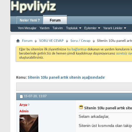
Neler Yeni ?
Forum
Yeni Mesajlar
Yardım
Takvim
Topluluk
Eylemler
Yararlı Linkler
Forum
SORU VE CEVAP
Soru / Cevap
Sitenin 10lu paneli art
Eğer bu sitemize ilk ziyaretinizse
bu bağlantıya
dokunun ve yardım konularını i
beraberinde getirir.Siz de hemen şimdi kaydolmayı düşünüyorsanız
ücretsiz üy
oluşturabilirsiniz.
Konu:
Sitenin 10lu paneli artık sitenin aşağısındadır
15-07-20,
11:07
Arya
Sitenin 10lu paneli artık sit
Admin
Selam arkadaşlar,
Sitenin üst kısmında olan takip 