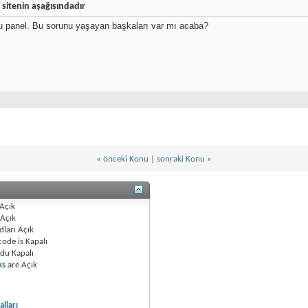
 sitenin aşağısındadır
 panel. Bu sorunu yaşayan başkaları var mı acaba?
«
önceki Konu
|
sonraki Konu
»
Açık
Açık
dları
Açık
code is
Kapalı
odu
Kapalı
ks
are
Açık
lları