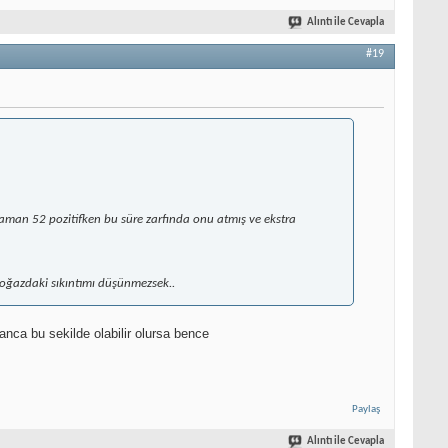
Alıntı ile Cevapla
#19
aman 52 pozitifken bu süre zarfında onu atmış ve ekstra
Boğazdaki sıkıntımı düşünmezsek..
nca bu sekilde olabilir olursa bence
Paylaş
Alıntı ile Cevapla