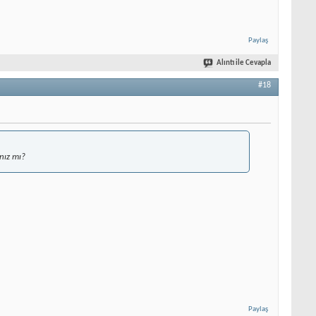
Paylaş
Alıntı ile Cevapla
#18
ınız mı?
Paylaş