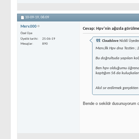
10-09-19,
06:09
Merv.000
Cevap: Hpv’nin ağızda görülme
Özel Üye
Üyelik tarihi
25-06-19
Cloudslove
Nickli Üyede
Mesajlar
890
Merv,İlk Hpv dna Testim ; 
Bu doğrultuda yapılan kol
Ben hpv olduğumu öğrendiğ
kaptığım 56 da kuluçkalanma
Akıl sır erdirmek gerçekte
Bende o sekildr dusunuyorum do