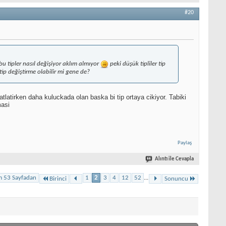
#20
bu tipler nasıl değişiyor aklım almıyor
peki düşük tipliler tip
tip değiştirme olabilir mi gene de?
atlatirken daha kuluckada olan baska bi tip ortaya cikiyor. Tabiki
masi
Paylaş
Alıntı ile Cevapla
m 53 Sayfadan
1
2
3
4
12
52
...
Birinci
Sonuncu