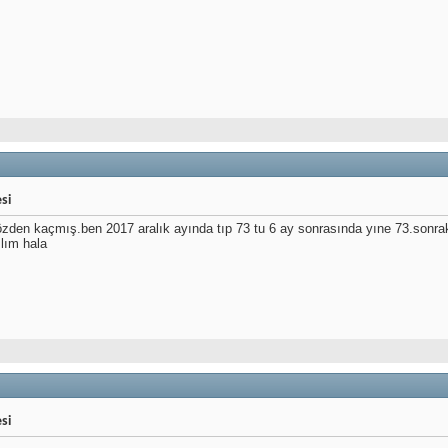
si
den kaçmış.ben 2017 aralık ayında tıp 73 tu 6 ay sonrasında yıne 73.sonrakı
lım hala
si