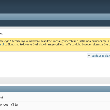
esi
nceleyin.Sitemize üye olmak konu açabilme, mesaj gönderebilme, katılımda bulunabilme, ank
e ol
bağlantısına tıklayın ve üyelik kaydınızı gerçekleştirin.Ya da daha önceden sitemize üye 
Sayfa 2 Topla
si
 oncesı 73 tum