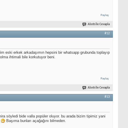
Paylaş
Alıntı ile Cevapla
#12
rdim eski erkek arkadaşımın hepsini bir whatsapp grubunda toplayıp
lma ihtimali bile korkutuyor beni.
Paylaş
Alıntı ile Cevapla
#13
ira söyledi bide valla popüler oluyor. bu arada bizim tipimiz yani
m
Başıma bunları açağağını bilmeden.