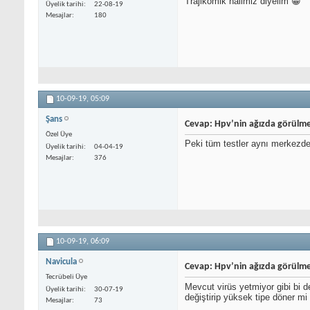
Trajikomik halimiz diyelim 😁
Üyelik tarihi
22-08-19
Mesajlar
180
10-09-19,
05:09
Şans
Cevap: Hpv’nin ağızda görülme
Özel Üye
Peki tüm testler aynı merkezde 
Üyelik tarihi
04-04-19
Mesajlar
376
10-09-19,
06:09
Navicula
Cevap: Hpv’nin ağızda görülme
Tecrübeli Üye
Mevcut virüs yetmiyor gibi bi d
Üyelik tarihi
30-07-19
değiştirip yüksek tipe döner mi
Mesajlar
73