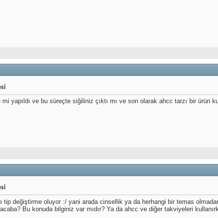
si
mi yapıldı ve bu süreçte siğiliniz çıktı mı ve son olarak ahcc tarzı bir ürün k
si
e tip değiştirme oluyor :/ yani arada cinsellik ya da herhangi bir temas olmada
 acaba? Bu konuda bilginiz var mıdır? Ya da ahcc ve diğer takviyeleri kullanırk