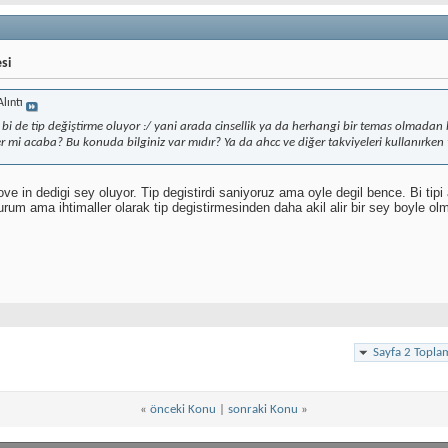
si
Alıntı
 bi de tip değiştirme oluyor :/ yani arada cinsellik ya da herhangi bir temas olmadan 
r mi acaba? Bu konuda bilginiz var mıdır? Ya da ahcc ve diğer takviyeleri kullanırken 
ve in dedigi sey oluyor. Tip degistirdi saniyoruz ama oyle degil bence. Bi tipi 
um ama ihtimaller olarak tip degistirmesinden daha akil alir bir sey boyle ol
Sayfa 2 Topla
«
önceki Konu
|
sonraki Konu
»