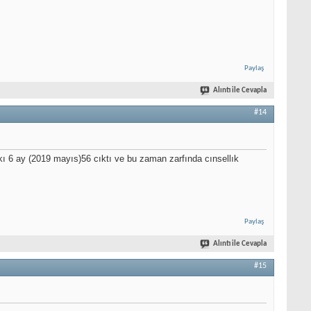
Paylaş
Alıntı ile Cevapla
#14
 6 ay (2019 mayıs)56 cıktı ve bu zaman zarfında cınsellık
Paylaş
Alıntı ile Cevapla
#15