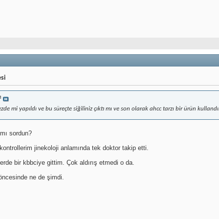
si
tı
zde mi yapıldı ve bu süreçte siğiliniz çıktı mı ve son olarak ahcc tarzı bir ürün kulland
 mı sordun?
ntrollerim jinekoloji anlamında tek doktor takip etti.
rde bir kbbciye gittim. Çok aldırış etmedi o da.
öncesinde ne de şimdi.