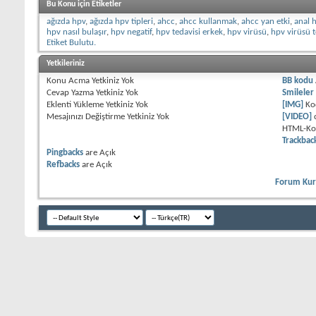
Bu Konu için Etiketler
ağızda hpv
,
ağızda hpv tipleri
,
ahcc
,
ahcc kullanmak
,
ahcc yan etki
,
anal 
hpv nasıl bulaşır
,
hpv negatif
,
hpv tedavisi erkek
,
hpv virüsü
,
hpv virüsü t
Etiket Bulutu.
Yetkileriniz
Konu Acma Yetkiniz
Yok
BB kodu
Cevap Yazma Yetkiniz
Yok
Smileler
Eklenti Yükleme Yetkiniz
Yok
[IMG]
Ko
Mesajınızı Değiştirme Yetkiniz
Yok
[VIDEO]
HTML-K
Trackbac
Pingbacks
are
Açık
Refbacks
are
Açık
Forum Kura