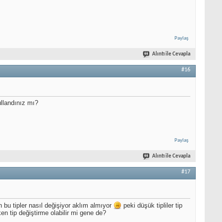
Paylaş
Alıntı ile Cevapla
#16
ullandınız mı?
Paylaş
Alıntı ile Cevapla
#17
n bu tipler nasıl değişiyor aklım almıyor
peki düşük tipliler tip
en tip değiştirme olabilir mi gene de?