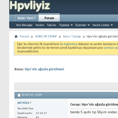
Neler Yeni ?
Forum
Yeni Mesajlar
Yardım
Takvim
Topluluk
Eylemler
Yararlı Linkler
Forum
SORU VE CEVAP
Soru / Cevap
Hpv’nin ağızda görülm
Eğer bu sitemize ilk ziyaretinizse
bu bağlantıya
dokunun ve yardım konularını i
beraberinde getirir.Siz de hemen şimdi kaydolmayı düşünüyorsanız
ücretsiz üy
oluşturabilirsiniz.
Konu:
Hpv’nin ağızda görülmesi
10-09-19,
11:09
sel-mira
Cevap: Hpv’nin ağızda görülme
Tecrübeli Üye
bende 5 aydır tıp 56yım ondan
Üyelik tarihi
27-10-17
Mesajlar
46