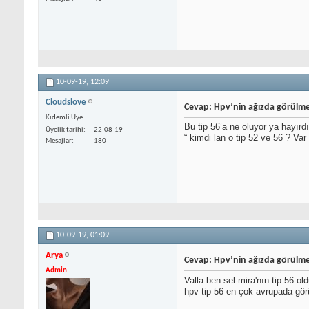
10-09-19,
12:09
Cloudslove
Cevap: Hpv’nin ağızda görülme
Kıdemli Üye
Bu tip 56’a ne oluyor ya hayır
Üyelik tarihi
22-08-19
“ kimdi lan o tip 52 ve 56 ? Va
Mesajlar
180
10-09-19,
01:09
Arya
Cevap: Hpv’nin ağızda görülme
Admin
Valla ben sel-mira'nın tip 56 
hpv tip 56 en çok avrupada gör