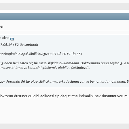
si
n Alıntı
27.06.19 ; 52 tip saptandı
poskopimin biopsi klinlik bulgusu; 01.08.2019 Tip 56+
inden beri zaten hiç bir cinsel ilişkide bulunmadım. Doktorumun bana söylediği o z
sını bitirmiş ve kendisini göstermiş olabilir . Şeklindeydi..
n zor. Forumda 56 tip olup siğil çıkarmış arkadaşlarım var ve ben onlardan olmadım. 
ktorun dusundugu gibi acikcasi tip degistirme ihtimalini pek dusunmuyorum a