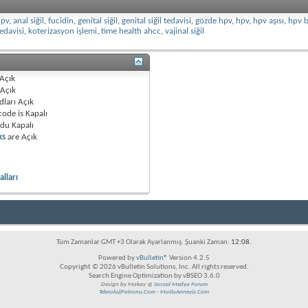
hpv
,
anal siğil
,
fucidin
,
genital siğil
,
genital siğil tedavisi
,
gözde hpv
,
hpv
,
hpv aşısı
,
hpv be
edavisi
,
koterizasyon işlemi
,
time health ahcc
,
vajinal siğil
Açık
Açık
dları
Açık
code is
Kapalı
odu
Kapalı
ks
are
Açık
lları
Tüm Zamanlar GMT +3 Olarak Ayarlanmış. Şuanki Zaman:
12:08
.
Powered by
vBulletin®
Version 4.2.5
Copyright © 2026 vBulletin Solutions, Inc. All rights reserved.
Search Engine Optimization by vBSEO 3.6.0
Design by Makay @
Sosyal Medya Forum
TeknolojiPatronu.Com
-
MutluAnneyiz.Com