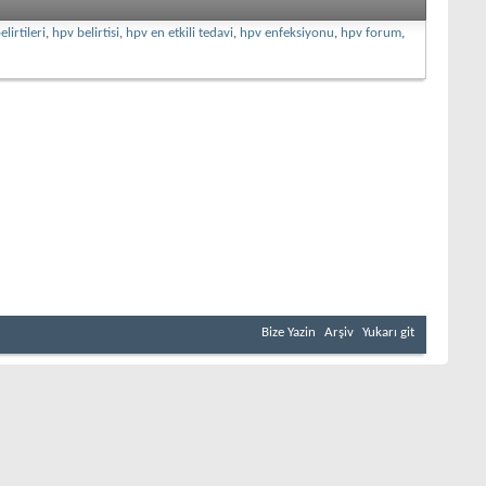
lirtileri
,
hpv belirtisi
,
hpv en etkili tedavi
,
hpv enfeksiyonu
,
hpv forum
,
Bize Yazin
Arşiv
Yukarı git