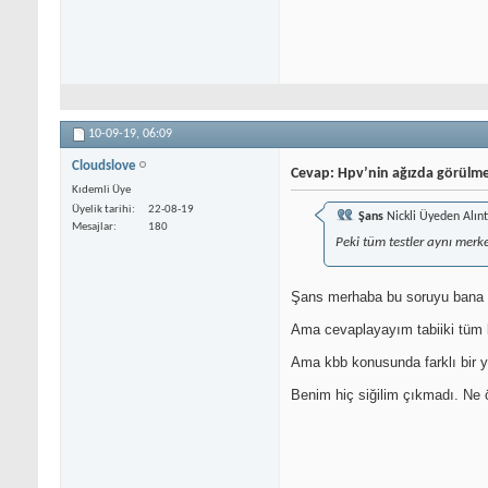
10-09-19,
06:09
Cloudslove
Cevap: Hpv’nin ağızda görülme
Kıdemli Üye
Üyelik tarihi
22-08-19
Şans
Nickli Üyeden Alın
Mesajlar
180
Peki tüm testler aynı merke
Şans merhaba bu soruyu bana
Ama cevaplayayım tabiiki tüm ko
Ama kbb konusunda farklı bir ye
Benim hiç siğilim çıkmadı. Ne 