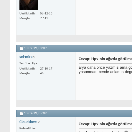
Üyelik tarihi
06-12-16
Mesajlar
7.611
10-09-19,
02:09
sel-mira
Cevap: Hpv’nin ağızda görülme
Tecrübeli Üye
arya daha once yazmıs ama göz
Üyelik tarihi
27-10-17
yasanmadı bende anlamıs degı
Mesajlar
46
10-09-19,
05:09
Cloudslove
Cevap: Hpv’nin ağızda görülme
Kıdemli Üye