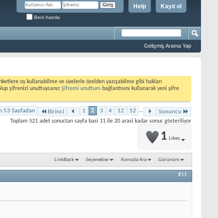
Help
Kayıt ol
Beni hatırla
Gelişmiş Arama Yap
etlere oy kullanabilme ve üyelerle özelden yazışabilme gibi hakları
olup şifrenizi unuttuysanız
Şifremi unuttum
bağlantısını kullanarak yeni şifre
m 53 Sayfadan
1
2
3
4
12
52
...
Birinci
Sonuncu
Toplam 521 adet sonuctan sayfa basi 11 ile 20 arasi kadar sonuc gösteriliyor
1
Likes
LinkBack
Seçenekler
Konuda Ara
Görünüm
#11