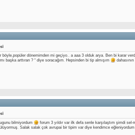
si
dır böyle,popüler dönemimden mi geçiyo.. a aaa 3 olduk arya. Ben bi karar ve
r mı başka arttıran ? “ diye soracağım. Hepsinden bi tip almışım
dahasının o
si
oldugunu bilmiyordum
forum 3 yıldır var ilk defa senle karşılaştım şimdi sel-m
ülüyormuş. Salak salak çok avrupai bir tipim var diye kendimce eğleniyordu