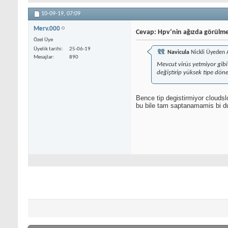
10-09-19,
07:09
Merv.000
Cevap: Hpv’nin ağızda görülme
Özel Üye
Üyelik tarihi
25-06-19
Navicula
Nickli Üyeden 
Mesajlar
890
Mevcut virüs yetmiyor gibi
değiştirip yüksek tipe döne
Bence tip degistirmiyor cloudslo
bu bile tam saptanamamis bi dur