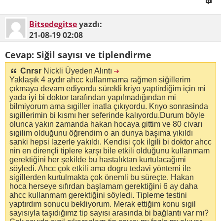
Bitsedegitse
yazdı:
21-08-19
02:08
Cevap: Siğil sayısı ve tiplendirme
Cnrsr
Nickli Üyeden Alıntı
Yaklaşık 4 aydır ahcc kullanmama rağmen siğillerim
çıkmaya devam ediyordu sürekli kriyo yaptirdiğim için mi
yada iyi bi doktor tarafından yapılmadığından mi
bilmiyorum ama sıgiller inatla çıkıyordu. Krıyo sonrasinda
sıgillerimin bi kısmı her seferinde kalıyordu.Durum böyle
olunca yakın zamanda hakan hocaya gittim ve 80 civarı
sıgilim olduğunu öğrendim o an dunya başıma yıkıldı
sanki hepsi lazerle yakıldı. Kendisi çok ilgili bi doktor ahcc
nin en dirençli tiplere karşı bile etkili olduğunu kullanmam
gerektiğini her şekilde bu hastalıktan kurtulacağımi
söyledi. Ahcc çok etkili ama dogru tedavi yöntemi ile
sigillerden kurtulmakta çok önemli bu süreçte. Hakan
hoca herseye sıfırdan başlamam gerektiğini 6 ay daha
ahcc kullanmam gerektiğini söyledi. Tipleme testini
yaptırdım sonucu bekliyorum. Merak ettiğim konu sıgil
sayısıyla taşıdığımz tip sayısı arasında bi bağlantı var mı?