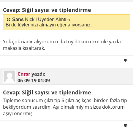
Cevap: Siğil sayısı ve tiplendirme
Şans
Nickli Üyeden Alıntı
Bi de tüylerinizi almayın eğer alıyorsanız.
Yok çok nadir alıyorum o da tüy dökücü kremle ya da
makasla kısaltarak.
Cnrsr
yazdı:
06-09-19
01:09
Cevap: Siğil sayısı ve tiplendirme
Tipleme sonucum çıktı tip 6 çıktı açıkçası birden fazla tip
bekliyordum sasrdim. Aşı olmalı miyim sizce doktorum
aşıyı önermiş