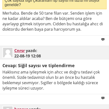
Çok sayıda sıgil çıkaranlarn tip sayısı mı fazla mı oluyor
genelde?
Merhaba. Bende de 50 tane filan var. Senden işlem için
ne kadar aldılar acaba? Ben de bütçemi ona göre
ayarlayıp gitmek istiyorum. Cidden bu hastalığa ahcc di
doktordu derken baya para harcıyorum ya.
Cnrsr
yazdı:
22-08-19
12:08
Cevap: Siğil sayısı ve tiplendirme
Haklısınız ama iyileşmek için ahcc ve doğru tedavi çok
önemli. Sizde tedavinizi olun bi an önce bu hastalık
beklemeyi sevmiyor. Sıgiller o bölgede kaldığı sürece
iyileşme süreci uzuyor.