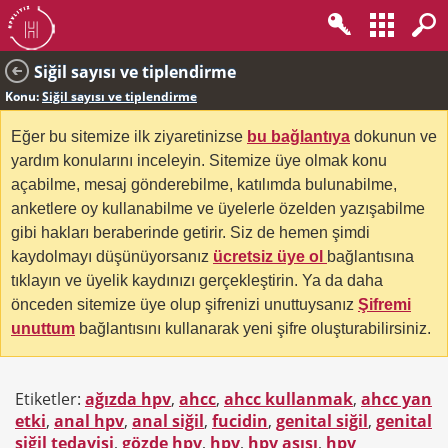
Siğil sayısı ve tiplendirme
Konu:
Siğil sayısı ve tiplendirme
Eğer bu sitemize ilk ziyaretinizse
bu bağlantıya
dokunun ve
yardım konularını inceleyin. Sitemize üye olmak konu
açabilme, mesaj gönderebilme, katılımda bulunabilme,
anketlere oy kullanabilme ve üyelerle özelden yazışabilme
gibi hakları beraberinde getirir. Siz de hemen şimdi
kaydolmayı düşünüyorsanız
ücretsiz üye ol
bağlantısına
tıklayın ve üyelik kaydınızı gerçekleştirin. Ya da daha
önceden sitemize üye olup şifrenizi unuttuysanız
Şifremi
unuttum
bağlantısını kullanarak yeni şifre oluşturabilirsiniz.
Etiketler:
ağızda hpv
,
ahcc
,
ahcc kullanmak
,
ahcc yan
etki
,
anal hpv
,
anal siğil
,
fucidin
,
genital siğil
,
genital
siğil tedavisi
,
gözde hpv
,
hpv
,
hpv aşısı
,
hpv