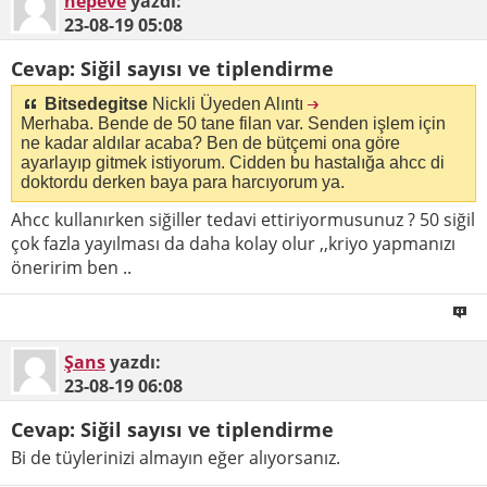
hepeve
yazdı:
23-08-19
05:08
Cevap: Siğil sayısı ve tiplendirme
Bitsedegitse
Nickli Üyeden Alıntı
Merhaba. Bende de 50 tane filan var. Senden işlem için
ne kadar aldılar acaba? Ben de bütçemi ona göre
ayarlayıp gitmek istiyorum. Cidden bu hastalığa ahcc di
doktordu derken baya para harcıyorum ya.
Ahcc kullanırken siğiller tedavi ettiriyormusunuz ? 50 siğil
çok fazla yayılması da daha kolay olur ,,kriyo yapmanızı
öneririm ben ..
Şans
yazdı:
23-08-19
06:08
Cevap: Siğil sayısı ve tiplendirme
Bi de tüylerinizi almayın eğer alıyorsanız.