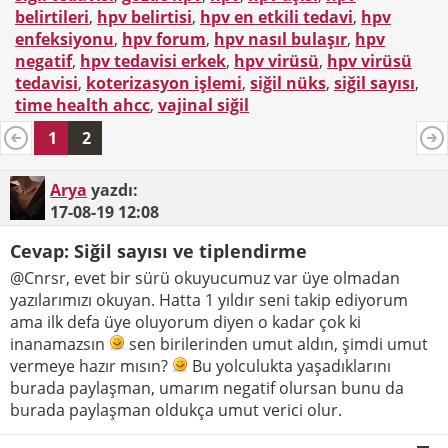
belirtileri
,
hpv belirtisi
,
hpv en etkili tedavi
,
hpv
enfeksiyonu
,
hpv forum
,
hpv nasıl bulaşır
,
hpv
negatif
,
hpv tedavisi erkek
,
hpv virüsü
,
hpv virüsü
tedavisi
,
koterizasyon işlemi
,
siğil nüks
,
siğil sayısı
,
time health ahcc
,
vajinal siğil
1
2
Arya
yazdı:
17-08-19
12:08
Cevap: Siğil sayısı ve tiplendirme
@Cnrsr, evet bir sürü okuyucumuz var üye olmadan
yazılarımızı okuyan. Hatta 1 yıldır seni takip ediyorum
ama ilk defa üye oluyorum diyen o kadar çok ki
inanamazsın
sen birilerinden umut aldın, şimdi umut
vermeye hazır mısın?
Bu yolculukta yaşadıklarını
burada paylaşman, umarım negatif olursan bunu da
burada paylaşman oldukça umut verici olur.