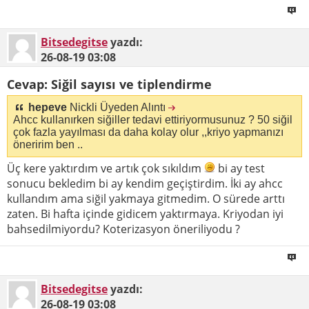
Bitsedegitse
yazdı:
26-08-19
03:08
Cevap: Siğil sayısı ve tiplendirme
hepeve
Nickli Üyeden Alıntı
Ahcc kullanırken siğiller tedavi ettiriyormusunuz ? 50 siğil
çok fazla yayılması da daha kolay olur ,,kriyo yapmanızı
öneririm ben ..
Üç kere yaktırdım ve artık çok sıkıldım
bi ay test
sonucu bekledim bi ay kendim geçiştirdim. İki ay ahcc
kullandım ama siğil yakmaya gitmedim. O sürede arttı
zaten. Bi hafta içinde gidicem yaktırmaya. Kriyodan iyi
bahsedilmiyordu? Koterizasyon öneriliyodu ?
Bitsedegitse
yazdı:
26-08-19
03:08