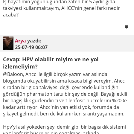
İş hayatımın yoğunluğundan zaten bir 5 aydır gıda
takviyesi kullanmaktayım, AHCC'nin genel farkı nedir
acaba?
Arya
yazdı:
25-07-19
06:07
Cevap: HPV olabilir miyim ve ne yol
izlemeliyim?
@Baloon, Ahcc ile ilgili birçok yazım var aslında
blogumda okuyabilirsin ama kısaca bilgi vereyim. Ahcc
sıradan bir gıda takviyesi değil çevrende kullandığın
gördüğün pharmaton tarzı bir şey de değil. Bayağı etkili
bir bağışıklık güclendirici ve t lenfosit hücrelerini %200e
kadar arttırıyor. Ahcc'nin yan etkisi yok, forumda da
şikayet gelmedi, ben de kullanırken sıkıntı yaşamadım.
Hpv'yi asıl yokeden şey, demir gibi bir bagısıklık sistemi
ve t lenfosit hücrelerinin cogalması aslında.