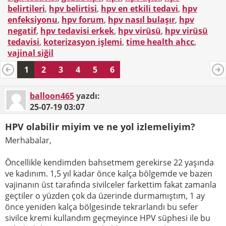
belirtileri
,
hpv belirtisi
,
hpv en etkili tedavi
,
hpv
enfeksiyonu
,
hpv forum
,
hpv nasıl bulaşır
,
hpv
negatif
,
hpv tedavisi erkek
,
hpv virüsü
,
hpv virüsü
tedavisi
,
koterizasyon işlemi
,
time health ahcc
,
vajinal siğil
1
2
3
4
5
6
balloon465
yazdı:
25-07-19
03:07
HPV olabilir miyim ve ne yol izlemeliyim?
Merhabalar,
Öncellikle kendimden bahsetmem gerekirse 22 yaşında
ve kadınım. 1,5 yıl kadar önce kalça bölgemde ve bazen
vajinanın üst tarafında sivilceler farkettim fakat zamanla
geçtiler o yüzden çok da üzerinde durmamıştım, 1 ay
önce yeniden kalça bölgesinde tekrarlandı bu sefer
sivilce kremi kullandım geçmeyince HPV süphesi ile bu