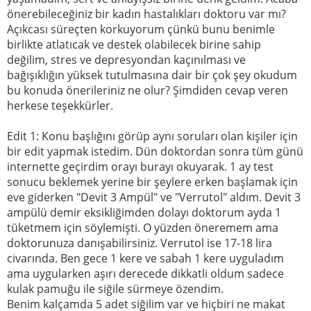
önerebileceğiniz bir kadın hastalıkları doktoru var mı?
Açıkcası süreçten korkuyorum çünkü bunu benimle
birlikte atlatıcak ve destek olabilecek birine sahip
değilim, stres ve depresyondan kaçınılması ve
bağışıklığın yüksek tutulmasına dair bir çok şey okudum
bu konuda önerileriniz ne olur? Şimdiden cevap veren
herkese teşekkürler.
Edit 1: Konu başlığını görüp aynı soruları olan kişiler için
bir edit yapmak istedim. Dün doktordan sonra tüm günü
internette geçirdim orayı burayı okuyarak. 1 ay test
sonucu beklemek yerine bir şeylere erken başlamak için
eve giderken "Devit 3 Ampül" ve "Verrutol" aldım. Devit 3
ampülü demir eksikliğimden dolayı doktorum ayda 1
tüketmem için söylemişti. O yüzden öneremem ama
doktorunuza danışabilirsiniz. Verrutol ise 17-18 lira
civarında. Ben gece 1 kere ve sabah 1 kere uyguladım
ama uygularken aşırı derecede dikkatli oldum sadece
kulak pamuğu ile siğile sürmeye özendim.
Benim kalçamda 5 adet siğilim var ve hiçbiri ne makat