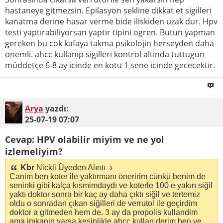
hastaneye gitmezsin. Epilasyon sekline dikkat et sigilleri
kanatma derine hasar verme bide iliskiden uzak dur. Hpv
testi yaptırabiliyorsan yaptir tipini ogren. Butun yapman
gereken bu cok kafaya takma psikolojin herseyden daha
onemli. ahcc kullanip sigilleri kontrol altinda tuttugun
müddetçe 6-8 ay icinde en kotu 1 sene icinde gececektir.
Arya
yazdı:
25-07-19
07:07
Cevap: HPV olabilir miyim ve ne yol
izlemeliyim?
Kbr
Nickli Üyeden Alıntı
Canim ben koter ile yaktırmanı öneririm cünkü benim de
seninki gibi kalça kısmimdaydı ve koterle 100 e yakın siğil
yaktı doktor sonra bir kaç ay daha çıktı siğil ve tertemiz
oldu o sonradan çıkan siğilleri de verrutol ile geçirdim
doktor a gitmeden hem de. 3 ay da propolis kullandim
ama imkanin varsa kesinlikle ahcc kullan derim ben ve