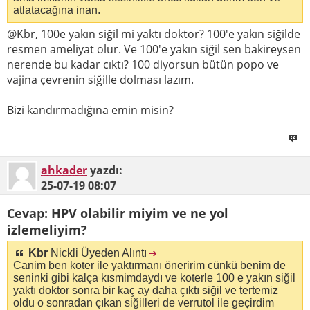
atlatacağına inan.
@Kbr, 100e yakın siğil mi yaktı doktor? 100'e yakın siğilde
resmen ameliyat olur. Ve 100'e yakın siğil sen bakireysen
nerende bu kadar cıktı? 100 diyorsun bütün popo ve
vajina çevrenin siğille dolması lazım.
Bizi kandırmadığına emin misin?
ahkader
yazdı:
25-07-19
08:07
Cevap: HPV olabilir miyim ve ne yol
izlemeliyim?
Kbr
Nickli Üyeden Alıntı
Canim ben koter ile yaktırmanı öneririm cünkü benim de
seninki gibi kalça kısmimdaydı ve koterle 100 e yakın siğil
yaktı doktor sonra bir kaç ay daha çıktı siğil ve tertemiz
oldu o sonradan çıkan siğilleri de verrutol ile geçirdim