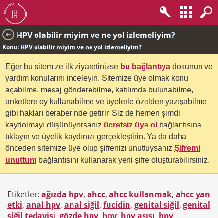
HPV olabilir miyim ve ne yol izlemeliyim?
Konu:
HPV olabilir miyim ve ne yol izlemeliyim?
Eğer bu sitemize ilk ziyaretinizse
bu bağlantıya
dokunun ve
yardım konularını inceleyin. Sitemize üye olmak konu
açabilme, mesaj gönderebilme, katılımda bulunabilme,
anketlere oy kullanabilme ve üyelerle özelden yazışabilme
gibi hakları beraberinde getirir. Siz de hemen şimdi
kaydolmayı düşünüyorsanız
ücretsiz üye ol
bağlantısına
tıklayın ve üyelik kaydınızı gerçekleştirin. Ya da daha
önceden sitemize üye olup şifrenizi unuttuysanız
Şifremi
unuttum
bağlantısını kullanarak yeni şifre oluşturabilirsiniz.
Etiketler:
ağızda hpv
,
ahcc
,
ahcc kullanmak
,
ahcc yan
etki
,
anal hpv
,
anal siğil
,
fucidin
,
genital siğil
,
genital
siğil tedavisi
,
gözde hpv
,
hpv
,
hpv aşısı
,
hpv