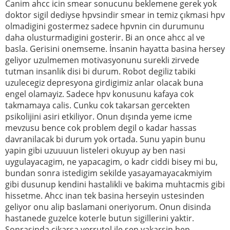
Canim ahcc icin smear sonucunu beklemene gerek yok
doktor sigil dediyse hpvsindir smear in temiz çıkmasi hpv
olmadigini gostermez sadece hpvnin cin durumunu
daha olusturmadigini gosterir. Bi an once ahcc al ve
basla. Gerisini onemseme. İnsanin hayatta basina hersey
geliyor uzulmemen motivasyonunu surekli zirvede
tutman insanlik disi bi durum. Robot degiliz tabiki
uzulecegiz depresyona girdigimiz anlar olacak buna
engel olamayiz. Sadece hpv konusunu kafaya cok
takmamaya calis. Cunku cok takarsan gercekten
psikolijini asiri etkiliyor. Onun dışında yeme icme
mevzusu bence cok problem degil o kadar hassas
davranilacak bi durum yok ortada. Sunu yapin bunu
yapin gibi uzuuuun listeleri okuyup ay ben nasi
uygulayacagim, ne yapacagim, o kadr ciddi bisey mi bu,
bundan sonra istedigim sekilde yasayamayacakmiyim
gibi dusunup kendini hastalikli ve bakima muhtacmis gibi
hissetme. Ahcc inan tek basina herseyin ustesinden
geliyor onu alip baslamani oneriyorum. Onun disinda
hastanede guzelce koterle butun sigillerini yaktir.
Sonrasinda cikarsa verrutol ile sen yakarsin hep