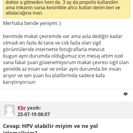
doktor a gitmeden hem de. 3 ay da propolis kullandim
ama imkanin varsa kesinlikle ahcc kullan derim ben ve
atlatacağına inan.
Merhaba bende yeniyim: )
benimde makat çevremde var ama asla dediğin kadar
olmadı en fazla iki tane ve cok fazla olan sigil
görüntüleride internette fotoğraflarla mevcut
bugun ayni durumda olduğumuz icin mesaj attim ozel
sana fakat şuan güvenemiyorum makat çevresi sigil olan
genelde az insan var ve onlar ayni durumda bir insan
arıyor ve sen şuan bu platformda sadece kafa
karıştırıyorsun
Kbr
yazdı:
25-07-19
08:07
Cevap: HPV olabilir miyim ve ne yol