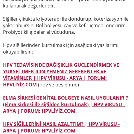
kullanarak değerlendir.
Siğiller çıktıkta kriyoterapi ile dondurup, koterizasyon ile
yaktırabilirsin. Bol bol yeşil çay ve kefir içmeni öneririm.
Probiyotikli gıdalar al vücuduna.
Hpv siğillerinden kurtulmak için aşağıdaki yazılarımı
okuyabilirsin:
HPV TEDAVİSİNDE BAĞIŞIKLIK GUCLENDİRMEK VE
YUKSELTMEK İCİN YEMENİZ GEREKENLER VE
VİTAMİNLER | HPV VİRUSU - ARYA | FORUM:
HPVLİYİZ.COM
(hpv ve beslenme)
ELMA SİRKESİ GENİTAL BOLGEYE NASIL UYGULANIR ?
(Elma sirkesi ile siğilden kurtulmak) | HPV VİRUSU -
ARYA | FORUM: HPVLİYİZ.COM
HPV SİĞİLLERİNİ NASIL AZALTTIM? | HPV VİRUSU -
ARYA | FORUM: HPVLİYİZ.COM