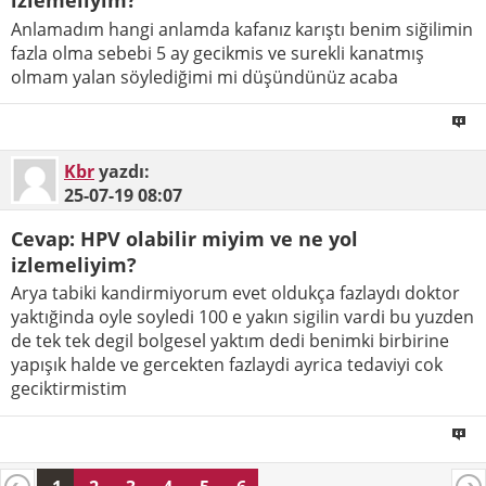
izlemeliyim?
Anlamadım hangi anlamda kafanız karıştı benim siğilimin
fazla olma sebebi 5 ay gecikmis ve surekli kanatmış
olmam yalan söylediğimi mi düşündünüz acaba
Kbr
yazdı:
25-07-19
08:07
Cevap: HPV olabilir miyim ve ne yol
izlemeliyim?
Arya tabiki kandirmiyorum evet oldukça fazlaydı doktor
yaktığinda oyle soyledi 100 e yakın sigilin vardi bu yuzden
de tek tek degil bolgesel yaktım dedi benimki birbirine
yapışık halde ve gercekten fazlaydi ayrica tedaviyi cok
geciktirmistim