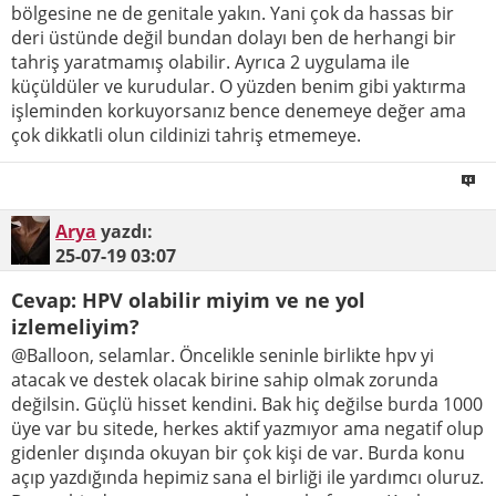
bölgesine ne de genitale yakın. Yani çok da hassas bir
deri üstünde değil bundan dolayı ben de herhangi bir
tahriş yaratmamış olabilir. Ayrıca 2 uygulama ile
küçüldüler ve kurudular. O yüzden benim gibi yaktırma
işleminden korkuyorsanız bence denemeye değer ama
çok dikkatli olun cildinizi tahriş etmemeye.
Arya
yazdı:
25-07-19
03:07
Cevap: HPV olabilir miyim ve ne yol
izlemeliyim?
@Balloon, selamlar. Öncelikle seninle birlikte hpv yi
atacak ve destek olacak birine sahip olmak zorunda
değilsin. Güçlü hisset kendini. Bak hiç değilse burda 1000
üye var bu sitede, herkes aktif yazmıyor ama negatif olup
gidenler dışında okuyan bir çok kişi de var. Burda konu
açıp yazdığında hepimiz sana el birliği ile yardımcı oluruz.