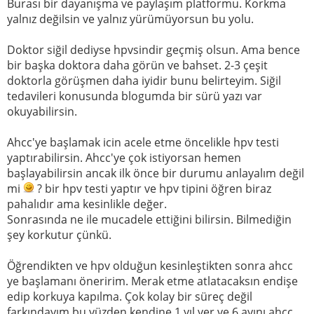
Burası bir dayanışma ve paylaşım platformu. Korkma
yalnız değilsin ve yalnız yürümüyorsun bu yolu.
Doktor siğil dediyse hpvsindir geçmiş olsun. Ama bence
bir başka doktora daha görün ve bahset. 2-3 çeşit
doktorla görüşmen daha iyidir bunu belirteyim. Siğil
tedavileri konusunda blogumda bir sürü yazı var
okuyabilirsin.
Ahcc'ye başlamak icin acele etme öncelikle hpv testi
yaptırabilirsin. Ahcc'ye çok istiyorsan hemen
başlayabilirsin ancak ilk önce bir durumu anlayalım değil
mi
? bir hpv testi yaptır ve hpv tipini öğren biraz
pahalıdır ama kesinlikle değer.
Sonrasında ne ile mucadele ettiğini bilirsin. Bilmediğin
şey korkutur çünkü.
Öğrendikten ve hpv olduğun kesinleştikten sonra ahcc
ye başlamanı öneririm. Merak etme atlatacaksın endişe
edip korkuya kapılma. Çok kolay bir süreç değil
farkındayım bu yüzden kendine 1 yıl ver ve 6 ayını ahcc