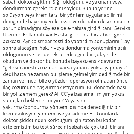
sabah doktora gittim. Siğil olduğunu ve yakmam veya
dondurmam gerektirdiğini söyledi. Bunun yerine
solüsyon veya krem tarzı bir yöntem uygulanabilir mi
dediğimde hayır diyerek cevap verdi. Rahim kısmında bir
sorun olmadığını söylese de e-nabıza girdiği tanı "Serviks
Uterinin Enflamatuvar Hastalığı" bu da biraz beni gerdi
açıkcası. Ayrıca smear testi de yaptırdım sonuçlarını 1 ay
sonra alacağım. Yaktır veya dondurma yönteminin acılı
olduğunun ve ileride tekrar ediceğini bir çok yerde
okudum ve doktor bu konuda baya özensiz davrandı
"gelirsin anestezi uzmanı varsa yaparız yoksa yapmayız"
dedi hatta ne zaman bu işleme gelmeliyim dediğimde bir
zaman vermedi bile o yüzden operasyon olmadan önce
ilaç çözümüne başvurmak istiyorum. Bu dönemde nasıl
bir yol izlemem gerek? AHCC'ye başlamalı mıyım yoksa
sonuçları beklemeli miyim? Veya sizin
yaktırma/dondurma yöntemi dışında denediğiniz bir
krem/solüsyon yöntemi işe yaradı mı? Bu konularda
doktor şiddetinden korktuğum için zaten bu kadar
ertelemiştim bu test sürecini sabah da çok tatlı bir anı
yaşamadım, sert ve anlayışsız birine denk geldim. Acaba