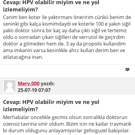
Cevap: HPV olabilir miyim ve ne yol
izlemeliyim?
Canim ben koter ile yaktırmanı öneririm cünkü benim de
seninki gibi kalça kısmimdaydı ve koterle 100 e yakın siğil
yaktı doktor sonra bir kaç ay daha çıktı siğil ve tertemiz
oldu o sonradan çıkan siğilleri de verrutol ile geçirdim
doktor a gitmeden hem de. 3 ay da propolis kullandim
ama imkanin varsa kesinlikle ahcc kullan derim ben ve
atlatacağına inan.
Merv.000
yazdı:
25-07-19
07:07
Cevap: HPV olabilir miyim ve ne yol
izlemeliyim?
Merhabalar oncelikle gecmis olsun sonralikla doktorun
ozensiz tavrina sinir oldum. Bizim icin ne kadar travmatik
bi durum oldugunu anlayamiyorlar gelisiguzel bakiyolar.