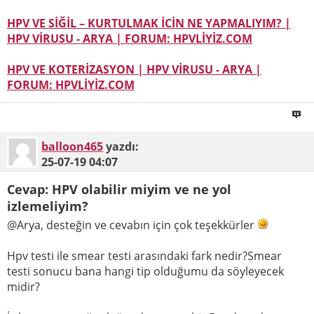
HPV VE SİĞİL – KURTULMAK İCİN NE YAPMALIYIM? |
HPV VİRUSU - ARYA | FORUM: HPVLİYİZ.COM
HPV VE KOTERİZASYON | HPV VİRUSU - ARYA |
FORUM: HPVLİYİZ.COM
balloon465
yazdı:
25-07-19
04:07
Cevap: HPV olabilir miyim ve ne yol
izlemeliyim?
@Arya, desteğin ve cevabın için çok teşekkürler
Hpv testi ile smear testi arasındaki fark nedir?Smear
testi sonucu bana hangi tip olduğumu da söyleyecek
midir?