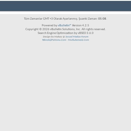
Tüm Zamanlar GMT +3 Olarak Ayarlanmış. Şuanki Zaman:
05:08
.
Powered by
vBulletin®
Version 4.2.5
Copyright © 2026 vBulletin Solutions, Inc. All rights reserved.
Search Engine Optimization by vBSEO 3.6.0
Design by Makay @
Sosyal Medya Forum
TeknolojiPatronu.Com
-
MutluAnneyiz.Com