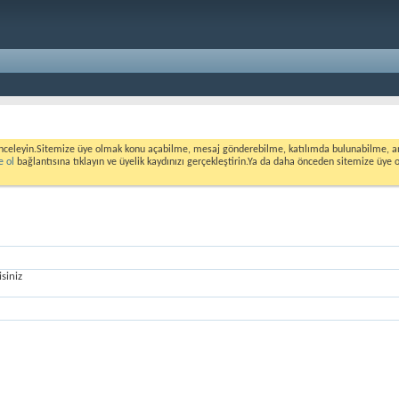
nceleyin.Sitemize üye olmak konu açabilme, mesaj gönderebilme, katılımda bulunabilme, ank
e ol
bağlantısına tıklayın ve üyelik kaydınızı gerçekleştirin.Ya da daha önceden sitemize üye 
siniz