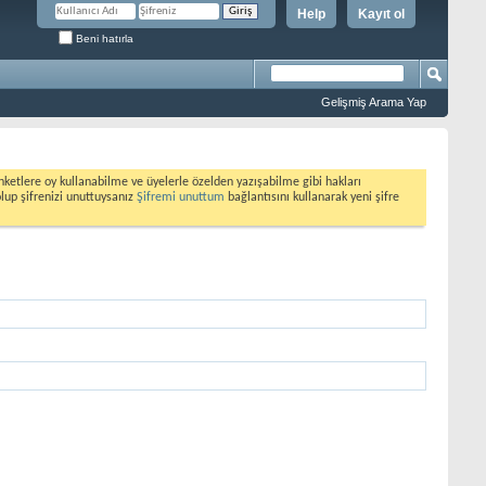
Help
Kayıt ol
Beni hatırla
Gelişmiş Arama Yap
etlere oy kullanabilme ve üyelerle özelden yazışabilme gibi hakları
olup şifrenizi unuttuysanız
Şifremi unuttum
bağlantısını kullanarak yeni şifre