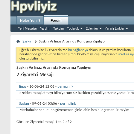
Neler Yeni ?
Forum
Yeni Mesajlar
Yardım
Takvim
Topluluk
Eylemler
Yararlı Linkler
Şaşkın
Şaşkın Ve linaz Arasında Konuşma Yapılıyor
Eğer bu sitemize ilk ziyaretinizse
bu bağlantıya
dokunun ve yardım konularını i
beraberinde getirir.Siz de hemen şimdi kaydolmayı düşünüyorsanız
ücretsiz üy
oluşturabilirsiniz.
Şaşkın Ve linaz Arasında Konuşma Yapılıyor
2
Ziyaretci Mesajı
linaz
-
10-06-24
12:06
-
permalink
özelden mesaj atmayı bilmiyorum siz özelden yazabiliyorsanız yazabilir mi
Şaşkın
-
09-06-24
03:06
-
permalink
Merhabalar sonucuna güvenemediginiz labin ismini ögrenebilir miyim
Görülen Ziyaretci mesajı 1 to
2
of
2