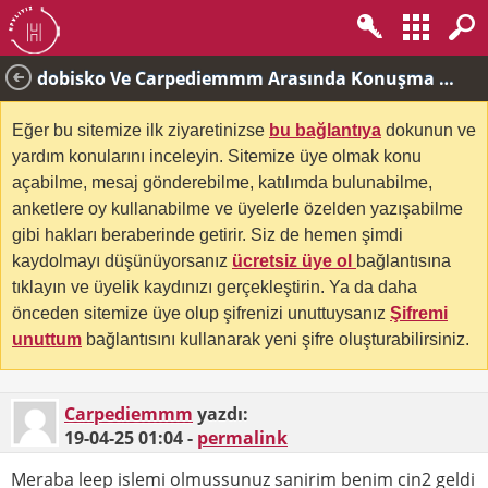
dobisko Ve Carpediemmm Arasında Konuşma Yapılıyor
Eğer bu sitemize ilk ziyaretinizse
bu bağlantıya
dokunun ve
yardım konularını inceleyin. Sitemize üye olmak konu
açabilme, mesaj gönderebilme, katılımda bulunabilme,
anketlere oy kullanabilme ve üyelerle özelden yazışabilme
gibi hakları beraberinde getirir. Siz de hemen şimdi
kaydolmayı düşünüyorsanız
ücretsiz üye ol
bağlantısına
tıklayın ve üyelik kaydınızı gerçekleştirin. Ya da daha
önceden sitemize üye olup şifrenizi unuttuysanız
Şifremi
unuttum
bağlantısını kullanarak yeni şifre oluşturabilirsiniz.
Carpediemmm
yazdı:
19-04-25
01:04
-
permalink
Meraba leep islemi olmussunuz sanirim benim cin2 geldi