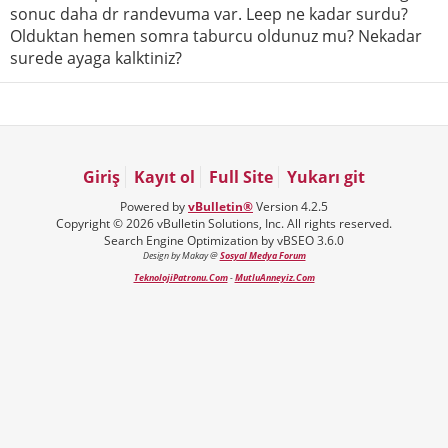
sonuc daha dr randevuma var. Leep ne kadar surdu?
Olduktan hemen somra taburcu oldunuz mu? Nekadar
surede ayaga kalktiniz?
Giriş
Kayıt ol
Full Site
Yukarı git
Powered by
vBulletin®
Version 4.2.5
Copyright © 2026 vBulletin Solutions, Inc. All rights reserved.
Search Engine Optimization by vBSEO 3.6.0
Design by Makay @
Sosyal Medya Forum
TeknolojiPatronu.Com
-
MutluAnneyiz.Com