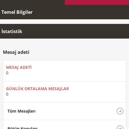
Temel Bilgiler
İstatistik
Mesaj adeti
MESAJ ADETI
0
GÜNLÜK ORTALAMA MESAJLAR
0
Tüm Mesajları
Bütün Konuları