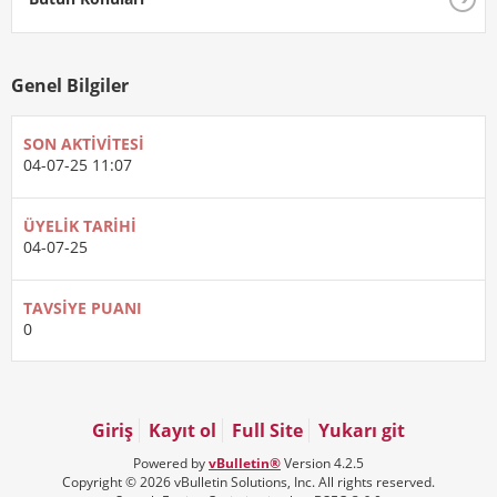
Genel Bilgiler
SON AKTIVITESI
04-07-25
11:07
ÜYELIK TARIHI
04-07-25
TAVSIYE PUANI
0
Giriş
Kayıt ol
Full Site
Yukarı git
Powered by
vBulletin®
Version 4.2.5
Copyright © 2026 vBulletin Solutions, Inc. All rights reserved.