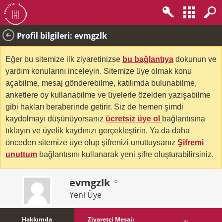
Profil bilgileri: evmgzlk
Eğer bu sitemize ilk ziyaretinizse
bu bağlantıya
dokunun ve
yardım konularını inceleyin. Sitemize üye olmak konu
açabilme, mesaj gönderebilme, katılımda bulunabilme,
anketlere oy kullanabilme ve üyelerle özelden yazışabilme
gibi hakları beraberinde getirir. Siz de hemen şimdi
kaydolmayı düşünüyorsanız
ücretsiz üye ol
bağlantısına
tıklayın ve üyelik kaydınızı gerçekleştirin. Ya da daha
önceden sitemize üye olup şifrenizi unuttuysanız
Şifremi
unuttum
bağlantısını kullanarak yeni şifre oluşturabilirsiniz.
evmgzlk
Yeni Üye
Hakkımda
Ziyaretçi Mesajı
...