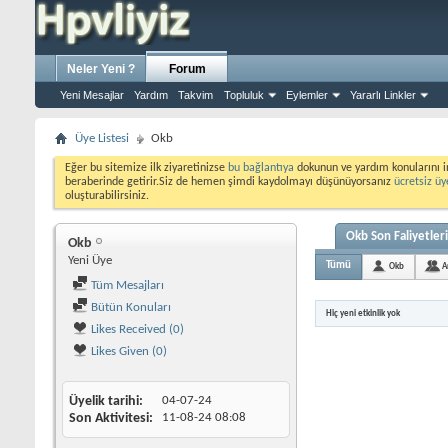
Neler Yeni ?
Forum
Yeni Mesajlar
Yardım
Takvim
Topluluk
Eylemler
Yararlı Linkler
Üye Listesi
Okb
Eğer bu sitemize ilk ziyaretinizse
bu bağlantıya
dokunun ve yardım konularını i
beraberinde getirir.Siz de hemen şimdi kaydolmayı düşünüyorsanız
ücretsiz üy
oluşturabilirsiniz.
Okb Son Faliyetleri
Okb
Yeni Üye
Tümü
Okb
A
Tüm Mesajları
Bütün Konuları
Hiç yeni etkinlik yok
Likes Received (0)
Likes Given (0)
Üyelik tarihi
04-07-24
Son Aktivitesi
11-08-24
08:08