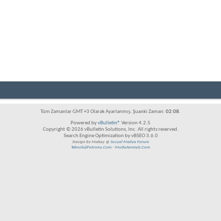
Tüm Zamanlar GMT +3 Olarak Ayarlanmış. Şuanki Zaman:
02:08
.
Powered by
vBulletin®
Version 4.2.5
Copyright © 2026 vBulletin Solutions, Inc. All rights reserved.
Search Engine Optimization by vBSEO 3.6.0
Design by Makay @
Sosyal Medya Forum
TeknolojiPatronu.Com
-
MutluAnneyiz.Com