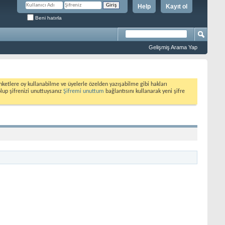
Help
Kayıt ol
Beni hatırla
Gelişmiş Arama Yap
etlere oy kullanabilme ve üyelerle özelden yazışabilme gibi hakları
olup şifrenizi unuttuysanız
Şifremi unuttum
bağlantısını kullanarak yeni şifre