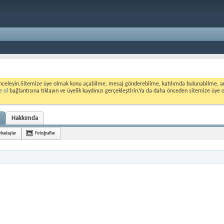
nceleyin.Sitemize üye olmak konu açabilme, mesaj gönderebilme, katılımda bulunabilme, ank
e ol
bağlantısına tıklayın ve üyelik kaydınızı gerçekleştirin.Ya da daha önceden sitemize üye 
Hakkımda
rkadaşlar
Fotoğraflar