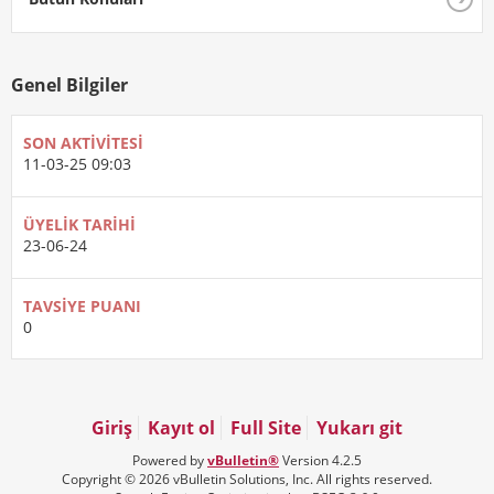
Genel Bilgiler
SON AKTIVITESI
11-03-25
09:03
ÜYELIK TARIHI
23-06-24
TAVSIYE PUANI
0
Giriş
Kayıt ol
Full Site
Yukarı git
Powered by
vBulletin®
Version 4.2.5
Copyright © 2026 vBulletin Solutions, Inc. All rights reserved.