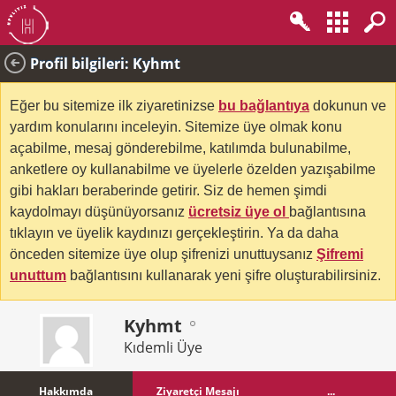
Profil bilgileri: Kyhmt
Eğer bu sitemize ilk ziyaretinizse
bu bağlantıya
dokunun ve
yardım konularını inceleyin. Sitemize üye olmak konu
açabilme, mesaj gönderebilme, katılımda bulunabilme,
anketlere oy kullanabilme ve üyelerle özelden yazışabilme
gibi hakları beraberinde getirir. Siz de hemen şimdi
kaydolmayı düşünüyorsanız
ücretsiz üye ol
bağlantısına
tıklayın ve üyelik kaydınızı gerçekleştirin. Ya da daha
önceden sitemize üye olup şifrenizi unuttuysanız
Şifremi
unuttum
bağlantısını kullanarak yeni şifre oluşturabilirsiniz.
Kyhmt
Kıdemli Üye
Hakkımda
Ziyaretçi Mesajı
...