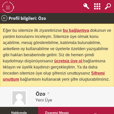
Profil bilgileri: Özo
Eğer bu sitemize ilk ziyaretinizse
bu bağlantıya
dokunun ve
yardım konularını inceleyin. Sitemize üye olmak konu
açabilme, mesaj gönderebilme, katılımda bulunabilme,
anketlere oy kullanabilme ve üyelerle özelden yazışabilme
gibi hakları beraberinde getirir. Siz de hemen şimdi
kaydolmayı düşünüyorsanız
ücretsiz üye ol
bağlantısına
tıklayın ve üyelik kaydınızı gerçekleştirin. Ya da daha
önceden sitemize üye olup şifrenizi unuttuysanız
Şifremi
unuttum
bağlantısını kullanarak yeni şifre oluşturabilirsiniz.
Özo
Yeni Üye
Hakkımda
Ziyaretçi Mesajı
...