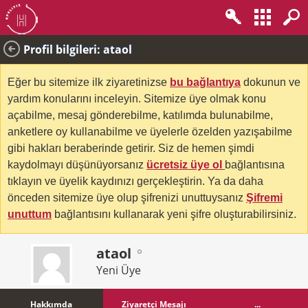
Profil bilgileri: ataol
Eğer bu sitemize ilk ziyaretinizse
bu bağlantıya
dokunun ve
yardım konularını inceleyin. Sitemize üye olmak konu
açabilme, mesaj gönderebilme, katılımda bulunabilme,
anketlere oy kullanabilme ve üyelerle özelden yazışabilme
gibi hakları beraberinde getirir. Siz de hemen şimdi
kaydolmayı düşünüyorsanız
ücretsiz üye ol
bağlantısına
tıklayın ve üyelik kaydınızı gerçekleştirin. Ya da daha
önceden sitemize üye olup şifrenizi unuttuysanız
Şifremi
unuttum
bağlantısını kullanarak yeni şifre oluşturabilirsiniz.
ataol
Yeni Üye
Hakkımda
Ziyaretçi Mesajı
...