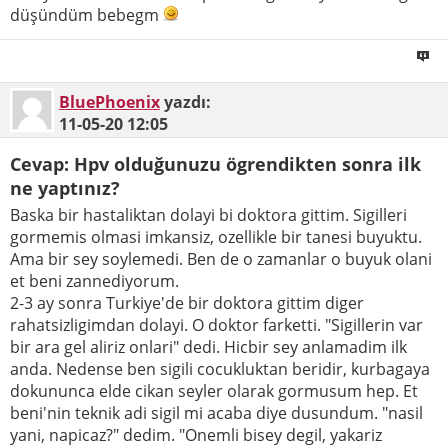
düşündüm bebegm
BluePhoenix
yazdı:
11-05-20
12:05
Cevap: Hpv olduğunuzu ögrendikten sonra ilk
ne yaptınız?
Baska bir hastaliktan dolayi bi doktora gittim. Sigilleri
gormemis olmasi imkansiz, ozellikle bir tanesi buyuktu.
Ama bir sey soylemedi. Ben de o zamanlar o buyuk olani
et beni zannediyorum.
2-3 ay sonra Turkiye'de bir doktora gittim diger
rahatsizligimdan dolayi. O doktor farketti. "Sigillerin var
bir ara gel aliriz onlari" dedi. Hicbir sey anlamadim ilk
anda. Nedense ben sigili cocukluktan beridir, kurbagaya
dokununca elde cikan seyler olarak gormusum hep. Et
beni'nin teknik adi sigil mi acaba diye dusundum. "nasil
yani, napicaz?" dedim. "Onemli bisey degil, yakariz