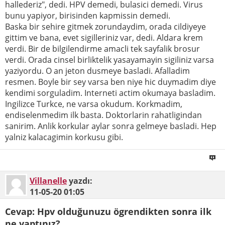
hallederiz", dedi. HPV demedi, bulasici demedi. Virus
bunu yapiyor, birisinden kapmissin demedi.
Baska bir sehire gitmek zorundaydim, orada cildiyeye
gittim ve bana, evet sigilleriniz var, dedi. Aldara krem
verdi. Bir de bilgilendirme amacli tek sayfalik brosur
verdi. Orada cinsel birliktelik yasayamayin sigiliniz varsa
yaziyordu. O an jeton dusmeye basladi. Afalladim
resmen. Boyle bir sey varsa ben niye hic duymadim diye
kendimi sorguladim. Interneti actim okumaya basladim.
Ingilizce Turkce, ne varsa okudum. Korkmadim,
endiselenmedim ilk basta. Doktorlarin rahatligindan
sanirim. Anlik korkular aylar sonra gelmeye basladi. Hep
yalniz kalacagimin korkusu gibi.
Villanelle
yazdı:
11-05-20
01:05
Cevap: Hpv olduğunuzu ögrendikten sonra ilk
ne yaptınız?