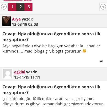
1
2
3
Arya
yazdı:
13-03-19
02:03
Cevap: Hpv olduğunuzu ögrendikten sonra ilk
ne yaptınız?
Arya negatif oldu diye bir başlığım var ahcc kullananlar
kısmında. Olmadı bloga gir, blogta görürsün
aşk06
yazdı:
13-11-19
11:11
Cevap: Hpv olduğunuzu ögrendikten sonra ilk
ne yaptınız?
çok kötü bir gündü ilk doktor aradı ve cagırdı yanına
dünya durmuş gibiydi zaman dahi geçmiyordu doktorun