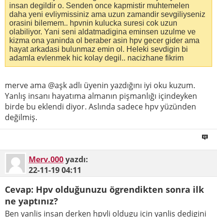
insan degildir o. Senden once kapmistir muhtemelen
daha yeni evliymissiniz ama uzun zamandir sevgiliyseniz
orasini bilemem.. hpvnin kulucka suresi cok uzun
olabiliyor. Yani seni aldatmadigina eminsen uzulme ve
kizma ona yaninda ol beraber asin hpv gecer gider ama
hayat arkadasi bulunmaz emin ol. Heleki sevdigin bi
adamla evlenmek hic kolay degil.. nacizhane fikrim
merve ama @aşk adlı üyenin yazdığını iyi oku kuzum.
Yanlış insanı hayatıma almanın pişmanlığı içindeyken
birde bu eklendi diyor. Aslında sadece hpv yüzünden
değilmiş.
Merv.000
yazdı:
22-11-19
04:11
Cevap: Hpv olduğunuzu ögrendikten sonra ilk
ne yaptınız?
Ben yanlis insan derken hpvli oldugu icin yanlis dedigini