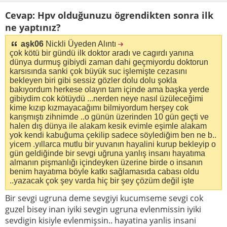
Cevap: Hpv olduğunuzu ögrendikten sonra ilk
ne yaptınız?
aşk06
Nickli Üyeden Alıntı
çok kötü bir gündü ilk doktor aradı ve cagırdı yanına
dünya durmuş gibiydi zaman dahi geçmiyordu doktorun
karsısında sanki çok büyük suc işlemişte cezasını
bekleyen biri gibi sessiz gözler dolu dolu şokla
bakıyordum herkese olayın tam içinde ama başka yerde
gibiydim cok kötüydü ...nerden neye nasıl üzüleceğimi
kime kızıp kızmayacağımı bilmiyordum herşey cok
karışmıştı zihnimde ..o günün üzerinden 10 gün geçti ve
halen dış dünya ile alakam kesik evimle eşimle alakam
yok kendi kabuğuma çekilip sadece söylediğim ben ne b..
yicem .yıllarca mutlu bir yuvanın hayalini kurup bekleyip o
gün geldiğinde bir sevgi uğruna yanlış insanı hayatıma
almanın pişmanlığı içindeyken üzerine birde o insanın
benim hayatıma böyle katkı sağlamasıda cabası oldu
..yazacak çok şey varda hiç bir şey çözüm değil işte
Bir sevgi ugruna deme sevgiyi kucumseme sevgi cok
guzel bisey inan iyiki sevgin ugruna evlenmissin iyiki
sevdigin kisiyle evlenmişsin.. hayatina yanlis insani