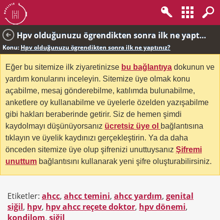
Hpv olduğunuzu ögrendikten sonra ilk ne yaptınız?
Konu:
Hpv olduğunuzu ögrendikten sonra ilk ne yaptınız?
Eğer bu sitemize ilk ziyaretinizse
bu bağlantıya
dokunun ve
yardım konularını inceleyin. Sitemize üye olmak konu
açabilme, mesaj gönderebilme, katılımda bulunabilme,
anketlere oy kullanabilme ve üyelerle özelden yazışabilme
gibi hakları beraberinde getirir. Siz de hemen şimdi
kaydolmayı düşünüyorsanız
ücretsiz üye ol
bağlantısına
tıklayın ve üyelik kaydınızı gerçekleştirin. Ya da daha
önceden sitemize üye olup şifrenizi unuttuysanız
Şifremi
unuttum
bağlantısını kullanarak yeni şifre oluşturabilirsiniz.
Etiketler:
ahcc
,
ahcc temini
,
ahcc yardım
,
genital
siğil
,
hpv
,
hpv ahcc reçete doktor
,
hpv dönemi
,
kondilom
,
siğil