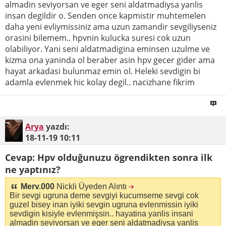
almadin seviyorsan ve eger seni aldatmadiysa yanlis
insan degildir o. Senden once kapmistir muhtemelen
daha yeni evliymissiniz ama uzun zamandir sevgiliyseniz
orasini bilemem.. hpvnin kulucka suresi cok uzun
olabiliyor. Yani seni aldatmadigina eminsen uzulme ve
kizma ona yaninda ol beraber asin hpv gecer gider ama
hayat arkadasi bulunmaz emin ol. Heleki sevdigin bi
adamla evlenmek hic kolay degil.. nacizhane fikrim
Arya
yazdı:
18-11-19
10:11
Cevap: Hpv olduğunuzu ögrendikten sonra ilk
ne yaptınız?
Merv.000
Nickli Üyeden Alıntı
Bir sevgi ugruna deme sevgiyi kucumseme sevgi cok
guzel bisey inan iyiki sevgin ugruna evlenmissin iyiki
sevdigin kisiyle evlenmişsin.. hayatina yanlis insani
almadin seviyorsan ve eger seni aldatmadiysa yanlis