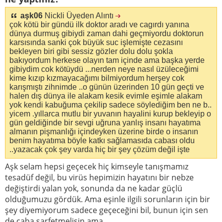
aşk06
Nickli Üyeden Alıntı
çok kötü bir gündü ilk doktor aradı ve cagırdı yanına
dünya durmuş gibiydi zaman dahi geçmiyordu doktorun
karsısında sanki çok büyük suc işlemişte cezasını
bekleyen biri gibi sessiz gözler dolu dolu şokla
bakıyordum herkese olayın tam içinde ama başka yerde
gibiydim cok kötüydü ...nerden neye nasıl üzüleceğimi
kime kızıp kızmayacağımı bilmiyordum herşey cok
karışmıştı zihnimde ..o günün üzerinden 10 gün geçti ve
halen dış dünya ile alakam kesik evimle eşimle alakam
yok kendi kabuğuma çekilip sadece söylediğim ben ne b..
yicem .yıllarca mutlu bir yuvanın hayalini kurup bekleyip o
gün geldiğinde bir sevgi uğruna yanlış insanı hayatıma
almanın pişmanlığı içindeyken üzerine birde o insanın
benim hayatıma böyle katkı sağlamasıda cabası oldu
..yazacak çok şey varda hiç bir şey çözüm değil işte
Aşk selam hepsi geçecek hiç kimseyle tanışmamız
tesadüf değil, bu virüs hepimizin hayatını bir nebze
değiştirdi yalan yok, sonunda da ne kadar güçlü
olduğumuzu gördük. Ama eşinle ilgili sorunların için bir
şey diyemiyorum sadece geçeceğini bil, bunun için sen
de çaba sarfetmelisin ama.