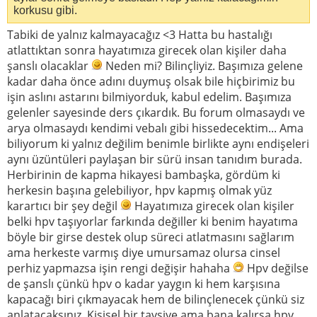
korkusu gibi.
Tabiki de yalnız kalmayacağız <3 Hatta bu hastalığı
atlattıktan sonra hayatımıza girecek olan kişiler daha
şanslı olacaklar
Neden mi? Bilinçliyiz. Başımıza gelene
kadar daha önce adını duymuş olsak bile hiçbirimiz bu
işin aslını astarını bilmiyorduk, kabul edelim. Başımıza
gelenler sayesinde ders çıkardık. Bu forum olmasaydı ve
arya olmasaydı kendimi vebalı gibi hissedecektim... Ama
biliyorum ki yalnız değilim benimle birlikte aynı endişeleri
aynı üzüntüleri paylaşan bir sürü insan tanıdım burada.
Herbirinin de kapma hikayesi bambaşka, gördüm ki
herkesin başına gelebiliyor, hpv kapmış olmak yüz
karartıcı bir şey değil
Hayatımıza girecek olan kişiler
belki hpv taşıyorlar farkında değiller ki benim hayatıma
böyle bir girse destek olup süreci atlatmasını sağlarım
ama herkeste varmış diye umursamaz olursa cinsel
perhiz yapmazsa işin rengi değişir hahaha
Hpv değilse
de şanslı çünkü hpv o kadar yaygın ki hem karşısına
kapacağı biri çıkmayacak hem de bilinçlenecek çünkü siz
anlatacaksınız. Kişisel bir tavsiye ama bana kalırsa hpv