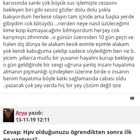
karsısında sanki çok büyük suc işlemişte cezasını
bekleyen biri gibi sessiz gözler dolu dolu şokla
bakıyordum herkese olayın tam içinde ama başka yerde
gibiydim cok kötüydü ...nerden neye nasıl üzüleceğimi
kime kızıp kızmayacağımı bilmiyordum herşey cok
karışmıştı zihnimde ..o günün üzerinden 10 gün geçti ve
halen dış dünya ile alakam kesik evimle eşimle alakam
yok kendi kabuğuma çekilip sadece söylediğim ben ne b..
yicem .yıllarca mutlu bir yuvanın hayalini kurup bekleyip
o gün geldiğinde bir sevgi uğruna yanlış insanı hayatıma
almanın pişmanlığı içindeyken üzerine birde o insanın
benim hayatıma böyle katkı sağlamasıda cabası oldu
..yazacak çok şey varda hiç bir şey çözüm değil işte
Arya
yazdı:
13-11-19
12:11
Cevap: Hpv olduğunuzu ögrendikten sonra ilk
ne yaptınız?