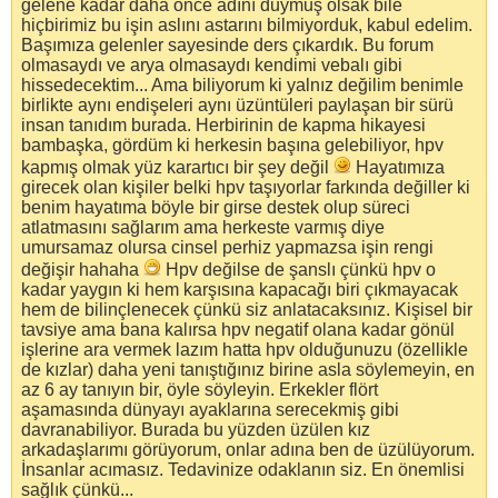
gelene kadar daha önce adını duymuş olsak bile
hiçbirimiz bu işin aslını astarını bilmiyorduk, kabul edelim.
Başımıza gelenler sayesinde ders çıkardık. Bu forum
olmasaydı ve arya olmasaydı kendimi vebalı gibi
hissedecektim... Ama biliyorum ki yalnız değilim benimle
birlikte aynı endişeleri aynı üzüntüleri paylaşan bir sürü
insan tanıdım burada. Herbirinin de kapma hikayesi
bambaşka, gördüm ki herkesin başına gelebiliyor, hpv
kapmış olmak yüz karartıcı bir şey değil
Hayatımıza
girecek olan kişiler belki hpv taşıyorlar farkında değiller ki
benim hayatıma böyle bir girse destek olup süreci
atlatmasını sağlarım ama herkeste varmış diye
umursamaz olursa cinsel perhiz yapmazsa işin rengi
değişir hahaha
Hpv değilse de şanslı çünkü hpv o
kadar yaygın ki hem karşısına kapacağı biri çıkmayacak
hem de bilinçlenecek çünkü siz anlatacaksınız. Kişisel bir
tavsiye ama bana kalırsa hpv negatif olana kadar gönül
işlerine ara vermek lazım hatta hpv olduğunuzu (özellikle
de kızlar) daha yeni tanıştığınız birine asla söylemeyin, en
az 6 ay tanıyın bir, öyle söyleyin. Erkekler flört
aşamasında dünyayı ayaklarına serecekmiş gibi
davranabiliyor. Burada bu yüzden üzülen kız
arkadaşlarımı görüyorum, onlar adına ben de üzülüyorum.
İnsanlar acımasız. Tedavinize odaklanın siz. En önemlisi
sağlık çünkü...