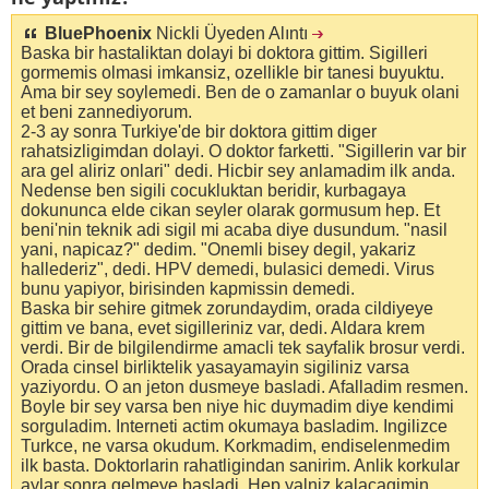
BluePhoenix
Nickli Üyeden Alıntı
Baska bir hastaliktan dolayi bi doktora gittim. Sigilleri
gormemis olmasi imkansiz, ozellikle bir tanesi buyuktu.
Ama bir sey soylemedi. Ben de o zamanlar o buyuk olani
et beni zannediyorum.
2-3 ay sonra Turkiye'de bir doktora gittim diger
rahatsizligimdan dolayi. O doktor farketti. "Sigillerin var bir
ara gel aliriz onlari" dedi. Hicbir sey anlamadim ilk anda.
Nedense ben sigili cocukluktan beridir, kurbagaya
dokununca elde cikan seyler olarak gormusum hep. Et
beni'nin teknik adi sigil mi acaba diye dusundum. "nasil
yani, napicaz?" dedim. "Onemli bisey degil, yakariz
hallederiz", dedi. HPV demedi, bulasici demedi. Virus
bunu yapiyor, birisinden kapmissin demedi.
Baska bir sehire gitmek zorundaydim, orada cildiyeye
gittim ve bana, evet sigilleriniz var, dedi. Aldara krem
verdi. Bir de bilgilendirme amacli tek sayfalik brosur verdi.
Orada cinsel birliktelik yasayamayin sigiliniz varsa
yaziyordu. O an jeton dusmeye basladi. Afalladim resmen.
Boyle bir sey varsa ben niye hic duymadim diye kendimi
sorguladim. Interneti actim okumaya basladim. Ingilizce
Turkce, ne varsa okudum. Korkmadim, endiselenmedim
ilk basta. Doktorlarin rahatligindan sanirim. Anlik korkular
aylar sonra gelmeye basladi. Hep yalniz kalacagimin