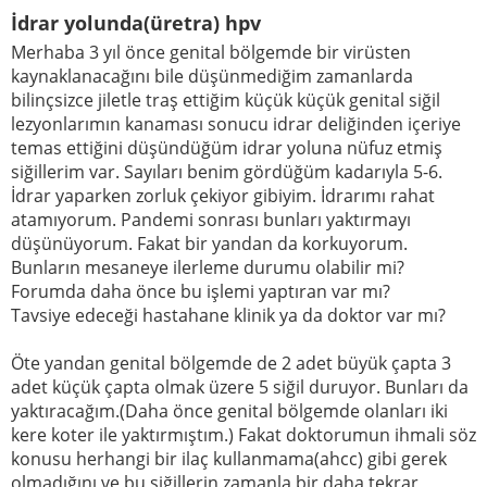
İdrar yolunda(üretra) hpv
Merhaba 3 yıl önce genital bölgemde bir virüsten
kaynaklanacağını bile düşünmediğim zamanlarda
bilinçsizce jiletle traş ettiğim küçük küçük genital siğil
lezyonlarımın kanaması sonucu idrar deliğinden içeriye
temas ettiğini düşündüğüm idrar yoluna nüfuz etmiş
siğillerim var. Sayıları benim gördüğüm kadarıyla 5-6.
İdrar yaparken zorluk çekiyor gibiyim. İdrarımı rahat
atamıyorum. Pandemi sonrası bunları yaktırmayı
düşünüyorum. Fakat bir yandan da korkuyorum.
Bunların mesaneye ilerleme durumu olabilir mi?
Forumda daha önce bu işlemi yaptıran var mı?
Tavsiye edeceği hastahane klinik ya da doktor var mı?
Öte yandan genital bölgemde de 2 adet büyük çapta 3
adet küçük çapta olmak üzere 5 siğil duruyor. Bunları da
yaktıracağım.(Daha önce genital bölgemde olanları iki
kere koter ile yaktırmıştım.) Fakat doktorumun ihmali söz
konusu herhangi bir ilaç kullanmama(ahcc) gibi gerek
olmadığını ve bu siğillerin zamanla bir daha tekrar