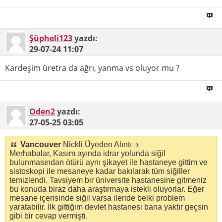
Şüpheli123
yazdı:
29-07-24
11:07
Kardeşim üretra da ağrı, yanma vs oluyor mu ?
Oden2
yazdı:
27-05-25
03:05
Vancouver
Nickli Üyeden Alıntı
Merhabalar, Kasım ayında idrar yolunda siğil
bulunmasından ötürü aynı şikayet ile hastaneye gittim ve
sistoskopi ile mesaneye kadar bakılarak tüm siğiller
temizlendi. Tavsiyem bir üniversite hastanesine gitmeniz
bu konuda biraz daha araştırmaya istekli oluyorlar. Eğer
mesane içerisinde siğil varsa ileride belki problem
yaratabilir. İlk gittiğim devlet hastanesi bana yaktır geçsin
gibi bir cevap vermişti.