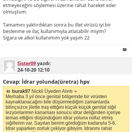
etmeyeceğini söylemesi üzerine rahat hareket eder
olmuştum.
Tamamını yaktırdıktan sonra bu illet virüsü iyi bir
beslenme ve ilaç kullanımıyla atlatabilir miyim?
Sigara ve alkol kullanımım yok yaşım 22
Sister09
yazdı:
24-10-20
12:10
Cevap: İdrar yolunda(üretra) hpv
burak97
Nickli Üyeden Alıntı
Merhaba 3 yıl önce genital bölgemde bir virüsten
kaynaklanacağını bile düşünmediğim zamanlarda
bilinçsizce jiletle traş ettiğim küçük küçük genital siğil
lezyonlarımın kanaması sonucu idrar deliğinden içeriye
temas ettiğini düşündüğüm idrar yoluna nüfuz etmiş
siğillerim var. Sayıları benim gördüğüm kadarıyla 5-6.
İdrar yaparken zorluk çekiyor gibiyim. İdrarımı rahat