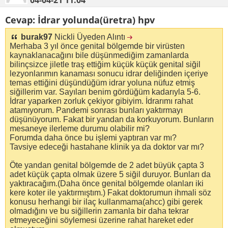
Cevap: İdrar yolunda(üretra) hpv
burak97
Nickli Üyeden Alıntı
Merhaba 3 yıl önce genital bölgemde bir virüsten
kaynaklanacağını bile düşünmediğim zamanlarda
bilinçsizce jiletle traş ettiğim küçük küçük genital siğil
lezyonlarımın kanaması sonucu idrar deliğinden içeriye
temas ettiğini düşündüğüm idrar yoluna nüfuz etmiş
siğillerim var. Sayıları benim gördüğüm kadarıyla 5-6.
İdrar yaparken zorluk çekiyor gibiyim. İdrarımı rahat
atamıyorum. Pandemi sonrası bunları yaktırmayı
düşünüyorum. Fakat bir yandan da korkuyorum. Bunların
mesaneye ilerleme durumu olabilir mi?
Forumda daha önce bu işlemi yaptıran var mı?
Tavsiye edeceği hastahane klinik ya da doktor var mı?
Öte yandan genital bölgemde de 2 adet büyük çapta 3
adet küçük çapta olmak üzere 5 siğil duruyor. Bunları da
yaktıracağım.(Daha önce genital bölgemde olanları iki
kere koter ile yaktırmıştım.) Fakat doktorumun ihmali söz
konusu herhangi bir ilaç kullanmama(ahcc) gibi gerek
olmadığını ve bu siğillerin zamanla bir daha tekrar
etmeyeceğini söylemesi üzerine rahat hareket eder