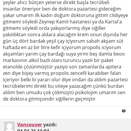
şeyler ahcc bütçen yeterse direkt başla tecrübeli
insanlar öneriyor ben de doktora pazartesi gideceğim
yakar umarım ilk kadın doğum doktoruna gittim cildiyeye
gitmemi söyledi Zeynep Kamil hastanesi ya da Kartal'a
gitmemi söyledi orda yakıyorlarmış diye siğiller
yakıldıktan sonra aldara alacağım krem onun dışında her
gün üç dört bardak yeşil çay içiyorum sabah akşam süt
haftada en az bir litre kefir içiyorum propolis iciyorum
akşamları yarım çay bardağı suya yirmi beş damla beoo
markasının alkol bazlı olanı turuncu yazılı bir paket
etanolde çözünmüştür yazıyo son zamanlarda apitera
zen diye bişey varmış propolis zencefil karabiber falan
içeriyor belki bı yararı olur diye ondan da aldım pazartesi
tecrübelerimi direkt bu siteye yazacağım çünkü burdan
aldım ben umudu çok çökmüştü psikolojim umarım sen
de doktora gitmişsindir siğillerin geçmiştir
Vancouver
yazdı:
04-04-21
11:04