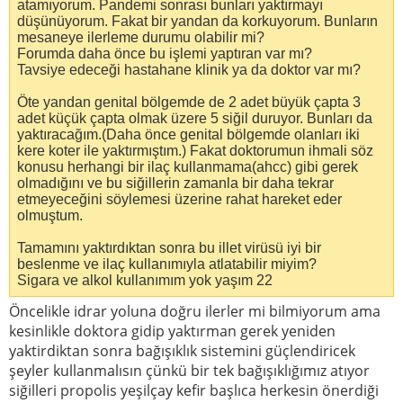
atamıyorum. Pandemi sonrası bunları yaktırmayı
düşünüyorum. Fakat bir yandan da korkuyorum. Bunların
mesaneye ilerleme durumu olabilir mi?
Forumda daha önce bu işlemi yaptıran var mı?
Tavsiye edeceği hastahane klinik ya da doktor var mı?
Öte yandan genital bölgemde de 2 adet büyük çapta 3
adet küçük çapta olmak üzere 5 siğil duruyor. Bunları da
yaktıracağım.(Daha önce genital bölgemde olanları iki
kere koter ile yaktırmıştım.) Fakat doktorumun ihmali söz
konusu herhangi bir ilaç kullanmama(ahcc) gibi gerek
olmadığını ve bu siğillerin zamanla bir daha tekrar
etmeyeceğini söylemesi üzerine rahat hareket eder
olmuştum.
Tamamını yaktırdıktan sonra bu illet virüsü iyi bir
beslenme ve ilaç kullanımıyla atlatabilir miyim?
Sigara ve alkol kullanımım yok yaşım 22
Öncelikle idrar yoluna doğru ilerler mi bilmiyorum ama
kesinlikle doktora gidip yaktırman gerek yeniden
yaktirdiktan sonra bağışıklık sistemini güçlendiricek
şeyler kullanmalısın çünkü bir tek bağışıklığımız atıyor
siğilleri propolis yeşilçay kefir başlıca herkesin önerdiği