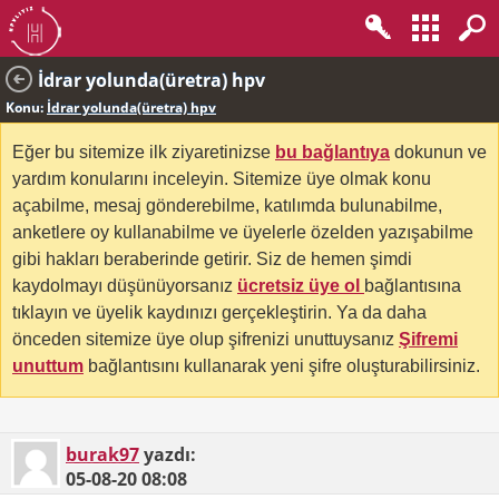
İdrar yolunda(üretra) hpv
Konu:
İdrar yolunda(üretra) hpv
Eğer bu sitemize ilk ziyaretinizse
bu bağlantıya
dokunun ve
yardım konularını inceleyin. Sitemize üye olmak konu
açabilme, mesaj gönderebilme, katılımda bulunabilme,
anketlere oy kullanabilme ve üyelerle özelden yazışabilme
gibi hakları beraberinde getirir. Siz de hemen şimdi
kaydolmayı düşünüyorsanız
ücretsiz üye ol
bağlantısına
tıklayın ve üyelik kaydınızı gerçekleştirin. Ya da daha
önceden sitemize üye olup şifrenizi unuttuysanız
Şifremi
unuttum
bağlantısını kullanarak yeni şifre oluşturabilirsiniz.
burak97
yazdı:
05-08-20
08:08