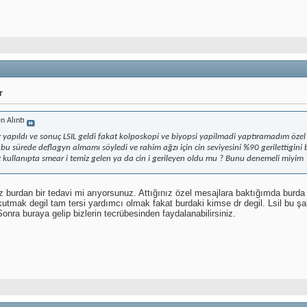
r
n Alıntı
apıldı ve sonuç LSIL geldi fakat kolposkopi ve biyopsi yapilmadi yaptıramadım özel 
u sürede deflagyn almamı söyledi ve rahim ağzı için cin seviyesini %90 gerilettigini 
 kullanıpta smear i temiz gelen ya da cin i gerileyen oldu mu ? Bunu denemeli miyim 
iz burdan bir tedavi mi arıyorsunuz. Attığınız özel mesajlara baktığımda burda
tmak degil tam tersi yardımcı olmak fakat burdaki kimse dr degil. Lsil bu ş
onra buraya gelip bizlerin tecrübesinden faydalanabilirsiniz.