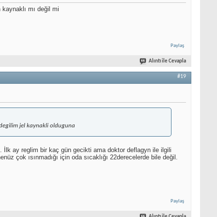
 kaynaklı mı değil mi
Paylaş
Alıntı ile Cevapla
#19
egilim jel kaynakli olduguna
k ay reglim bir kaç gün gecikti ama doktor deflagyn ile ilgili
enüz çok ısınmadığı için oda sıcaklığı 22derecelerde bile değil.
Paylaş
Alıntı ile Cevapla