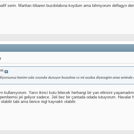
fif serin. Marttan itibaren buzdolabına koydum ama bilmiyorum deflagyn den
r
ntı
ediyorsunuz benim oda ısısında duruyor bozulma vs mi acaba diyecegim ama eminde d
kullanıyorum. Yarın ikinci kutu bitecek herhangi bir yan etkisini yaşamadım. İl
pembemsi jel geliyor sadece. Jeli bez bir çantada odada tutuyorum. Havalar h
olabilir tabi ama bence regl kaynaklı olabilir.