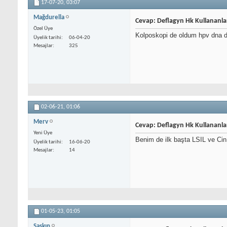
17-07-20,
03:07
Mağdurella
Cevap: Deflagyn Hk Kullananla
Özel Üye
Kolposkopi de oldum hpv dna d
Üyelik tarihi
06-04-20
Mesajlar
325
02-06-21,
01:06
Merv
Cevap: Deflagyn Hk Kullananla
Yeni Üye
Benim de ilk başta LSIL ve Ci
Üyelik tarihi
16-06-20
Mesajlar
14
01-05-23,
01:05
Şaşkın