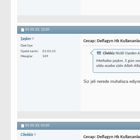
01-05-23,
12:05
Şaşkın
Cevap: Deflagyn Hk Kullananla
Özel Üye
Üyelik tarihi
01-03-23
Cilekkiz
Nickli Üyeden A
Mesajlar
349
Merhaba şaşkın, 5 gün son
oldu acaba sizin Allah Alla
Siz jeli nerede muhafaza ediy
01-05-23,
01:05
Cilekkiz
Cevap: Deflagyn Hk Kullananla