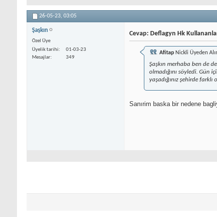
26-05-23,
03:05
Şaşkın
Cevap: Deflagyn Hk Kullananla
Özel Üye
Üyelik tarihi
01-03-23
Afitap
Nickli Üyeden Alı
Mesajlar
349
Şaşkın merhaba ben de defl
olmadığını söyledi. Gün iç
yaşadığınız şehirde farklı o
Sanırim baska bir nedene bagli