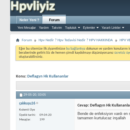
Neler Yeni ?
Forum
Yeni Mesajlar
Yardım
Takvim
Topluluk
Eylemler
Yararlı Linkler
Forum
Hpv Nedir ? Hpv Tedavisi Nedir ? HPV HAKKINDA
HPV V
Eğer bu sitemize ilk ziyaretinizse
bu bağlantıya
dokunun ve yardım konularını i
beraberinde getirir.Siz de hemen şimdi kaydolmayı düşünüyorsanız
ücretsiz üy
oluşturabilirsiniz.
Konu:
Deflagyn Hk Kullananlar
29-05-20,
03:05
çalıkuşu26
Cevap: Deflagyn Hk Kullananla
Kıdemli Üye
Bende de enfeksiyon vardı en s
Üyelik tarihi
09-04-20
tamamen kurtulucaz inşallah
Mesajlar
199