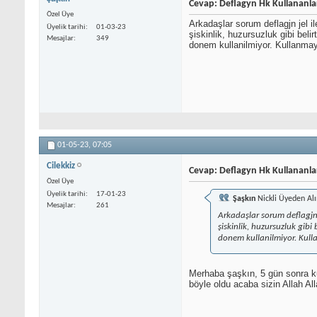
Cevap: Deflagyn Hk Kullananla
Özel Üye
Arkadaşlar sorum deflagjn jel il
Üyelik tarihi
01-03-23
şiskinlik, huzursuzluk gibi bel
Mesajlar
349
donem kullanilmiyor. Kullanmaya
01-05-23,
07:05
Cilekkiz
Cevap: Deflagyn Hk Kullananla
Özel Üye
Üyelik tarihi
17-01-23
Şaşkın
Nickli Üyeden Alı
Mesajlar
261
Arkadaşlar sorum deflagjn j
şiskinlik, huzursuzluk gib
donem kullanilmiyor. Kulla
Merhaba şaşkın, 5 gün sonra ku
böyle oldu acaba sizin Allah All