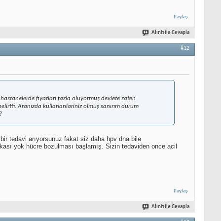
Paylaş
Alıntı ile Cevapla
#12
hastanelerde fiyatları fazla oluyormuş devlete zaten
belirtti. Aranızda kullananlariniz olmuş sanırım durum
?
 bir tedavi arıyorsunuz fakat siz daha hpv dna bile
akası yok hücre bozulması başlamış. Sizin tedaviden once acil
Paylaş
Alıntı ile Cevapla