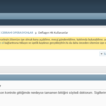
E CERRAHİ OPERASYONLAR
Deflagyn Hk Kullananlar
nceleyin.Sitemize üye olmak konu açabilme, mesaj gönderebilme, katılımda bulunabilme, ank
e ol
bağlantısına tıklayın ve üyelik kaydınızı gerçekleştirin.Ya da daha önceden sitemize üye 
S
r
on kontrole gittiğimde nerdeyse tamamen bittiğini söyledi doktorum. Sigilleri