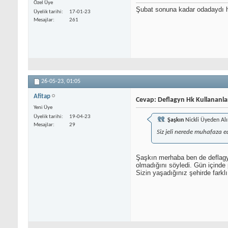
Özel Üye
Şubat sonuna kadar odadaydı ha
Üyelik tarihi
17-01-23
Mesajlar
261
26-05-23,
01:05
Afitap
Cevap: Deflagyn Hk Kullananla
Yeni Üye
Üyelik tarihi
19-04-23
Şaşkın
Nickli Üyeden Alı
Mesajlar
29
Siz jeli nerede muhafaza 
Şaşkın merhaba ben de deflagyn 
olmadığını söyledi. Gün içinde 
Sizin yaşadığınız şehirde farklı 