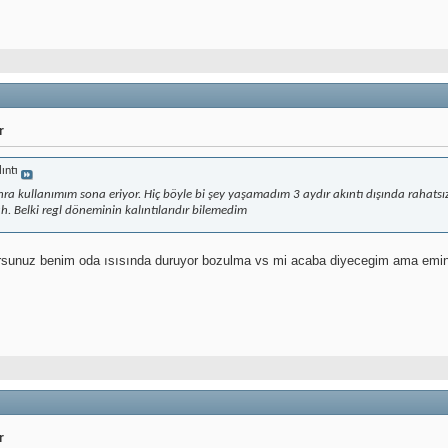
r
lıntı
ra kullanımım sona eriyor. Hiç böyle bi şey yaşamadım 3 aydır akıntı dışında rahatsı
h. Belki regl döneminin kalıntılarıdır bilemedim
orsunuz benim oda ısısında duruyor bozulma vs mi acaba diyecegim ama emind
r