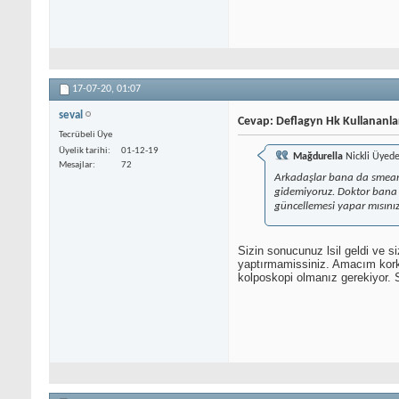
17-07-20,
01:07
seval
Cevap: Deflagyn Hk Kullananla
Tecrübeli Üye
Üyelik tarihi
01-12-19
Mağdurella
Nickli Üyede
Mesajlar
72
Arkadaşlar bana da smear y
gidemiyoruz. Doktor bana b
güncellemesi yapar mısınız
Sizin sonucunuz lsil geldi ve s
yaptırmamissiniz. Amacım korku
kolposkopi olmanız gerekiyor. S