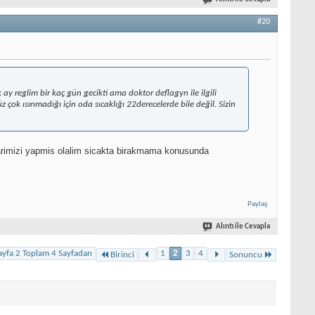
#20
ay reglim bir kaç gün gecikti ama doktor deflagyn ile ilgili
çok ısınmadığı için oda sıcaklığı 22derecelerde bile değil. Sizin
yarimizi yapmis olalim sicakta birakmama konusunda
Paylaş
Alıntı ile Cevapla
ayfa 2 Toplam 4 Sayfadan
1
2
3
4
Birinci
Sonuncu