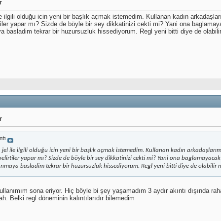
r
e ilgili olduğu icin yeni bir başlık açmak istemedim. Kullanan kadın arkadaşlar
irtiler yapar mı? Sizde de böyle bir sey dikkatinizi cekti mi? Yani ona bagla
 basladim tekrar bir huzursuzluk hissediyorum. Regl yeni bitti diye de olabili
r
ntı
el ile ilgili olduğu icin yeni bir başlık açmak istemedim. Kullanan kadın arkadaşlarım
i belirtiler yapar mı? Sizde de böyle bir sey dikkatinizi cekti mi? Yani ona baglamay
nmaya basladim tekrar bir huzursuzluk hissediyorum. Regl yeni bitti diye de olabilir 
llanımım sona eriyor. Hiç böyle bi şey yaşamadım 3 aydır akıntı dışında rah
ah. Belki regl döneminin kalıntılarıdır bilemedim