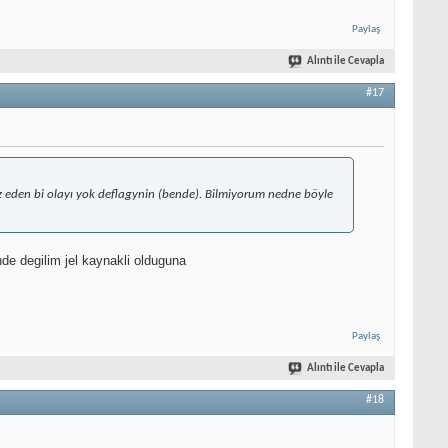
Paylaş
Alıntı ile Cevapla
#17
z eden bi olayı yok deflagynin (bende). Bilmiyorum nedne böyle
e degilim jel kaynakli olduguna
Paylaş
Alıntı ile Cevapla
#18