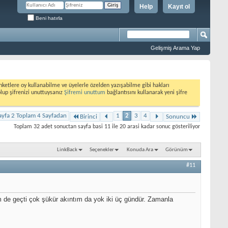
Help
Kayıt ol
Beni hatırla
Gelişmiş Arama Yap
etlere oy kullanabilme ve üyelerle özelden yazışabilme gibi hakları
olup şifrenizi unuttuysanız
Şifremi unuttum
bağlantısını kullanarak yeni şifre
ayfa 2 Toplam 4 Sayfadan
1
2
3
4
Birinci
Sonuncu
Toplam 32 adet sonuctan sayfa basi 11 ile 20 arasi kadar sonuc gösteriliyor
LinkBack
Seçenekler
Konuda Ara
Görünüm
#11
m de geçti çok şükür akıntım da yok iki üç gündür. Zamanla