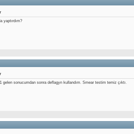
r
a yaptırdım?
r
n1 gelen sonucumdan sonra deflagyn kullandım. Smear testim temiz çıktı.