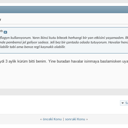
r
ntı
agyn kullanıyorum. Yarın ikinci kutu bitecek herhangi bir yan etkisini yaşamadım. İlk 
inde pembemsi jel geliyor sadece. Jeli bez bir çantada odada tutuyorum. Havalar henüz 
labilir tabi ama bence regl kaynaklı olabilir.
ydi 3 aylik kürüm bitti benim. Yine buradan havalar isinmaya baslamisken u
S
«
önceki Konu
|
sonraki Konu
»