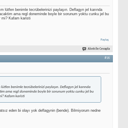
ım lütfen benimle tecrübelerinizi paylaşın. Deflagyn jel karında
mayacaktim ama regl doneminde boyle bir sorunum yoktu cunku jel bu
r mi? Kafam karisti
Paylaş
Alıntı ile Cevapla
#16
 lütfen benimle tecrübelerinizi paylaşın. Deflagyn jel karında
acaktim ama regl doneminde boyle bir sorunum yoktu cunku jel bu
mi? Kafam karisti
atsız eden bi olayı yok deflagynin (bende). Bilmiyorum nedne