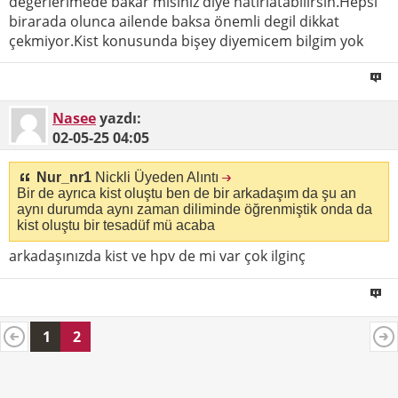
değerlerimede bakar mısınız diye hatırlatabilirsin.Hepsi
birarada olunca ailende baksa önemli degil dikkat
çekmiyor.Kist konusunda bişey diyemicem bilgim yok
Nasee
yazdı:
02-05-25
04:05
Nur_nr1
Nickli Üyeden Alıntı
Bir de ayrıca kist oluştu ben de bir arkadaşım da şu an
aynı durumda aynı zaman diliminde öğrenmiştik onda da
kist oluştu bir tesadüf mü acaba
arkadaşınızda kist ve hpv de mi var çok ilginç
1
2