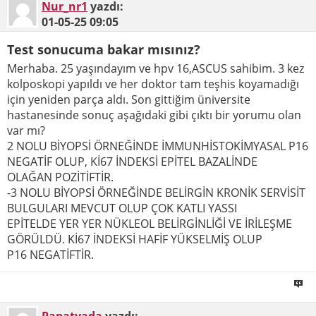
Nur_nr1
yazdı:
01-05-25
09:05
Test sonucuma bakar mısınız?
Merhaba. 25 yaşındayım ve hpv 16,ASCUS sahibim. 3 kez
kolposkopi yapıldı ve her doktor tam teşhis koyamadığı
için yeniden parça aldı. Son gittiğim üniversite
hastanesinde sonuç aşağıdaki gibi çıktı bir yorumu olan
var mı?
2 NOLU BİYOPSİ ÖRNEĞİNDE İMMUNHİSTOKİMYASAL P16
NEGATİF OLUP, Kİ67 İNDEKSİ EPİTEL BAZALİNDE
OLAĞAN POZİTİFTİR.
-3 NOLU BİYOPSİ ÖRNEĞİNDE BELİRGİN KRONİK SERVİSİT
BULGULARI MEVCUT OLUP ÇOK KATLI YASSI
EPİTELDE YER YER NÜKLEOL BELİRGİNLİĞİ VE İRİLEŞME
GÖRÜLDÜ. Kİ67 İNDEKSİ HAFİF YÜKSELMİŞ OLUP
P16 NEGATİFTİR.