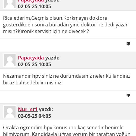
02-05-25
10:05
Rica ederim.Geçmiş olsun.Korkmayın doktora
gösterdıkden sonra buradan yıne doktor ne dedı yazar
mısın?Kıronik servisit için ne dıyecek ?
Papatyada
yazdı:
02-05-25
10:05
Nezamandır hpv siniz ne durumdasınız neler kullandınız
biraz bahsedebılır misiniz
Nur_nr1
yazdı:
02-05-25
04:05
Ocakta öğrendim hpv konusunu kaç senedir benimle
bilmiyorum. Kandidayla uğraşıyorum bir taraftan yoğun