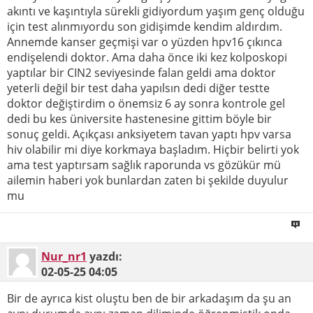
akıntı ve kaşıntıyla sürekli gidiyordum yaşım genç olduğu
için test alınmıyordu son gidişimde kendim aldırdım.
Annemde kanser geçmişi var o yüzden hpv16 çıkınca
endişelendi doktor. Ama daha önce iki kez kolposkopi
yaptılar bir CIN2 seviyesinde falan geldi ama doktor
yeterli değil bir test daha yapılsın dedi diğer testte
doktor değiştirdim o önemsiz 6 ay sonra kontrole gel
dedi bu kes üniversite hastenesine gittim böyle bir
sonuç geldi. Açıkçası anksiyetem tavan yaptı hpv varsa
hiv olabilir mi diye korkmaya başladım. Hiçbir belirti yok
ama test yaptırsam sağlık raporunda vs gözükür mü
ailemin haberi yok bunlardan zaten bi şekilde duyulur
mu
Nur_nr1
yazdı:
02-05-25
04:05
Bir de ayrıca kist oluştu ben de bir arkadaşım da şu an