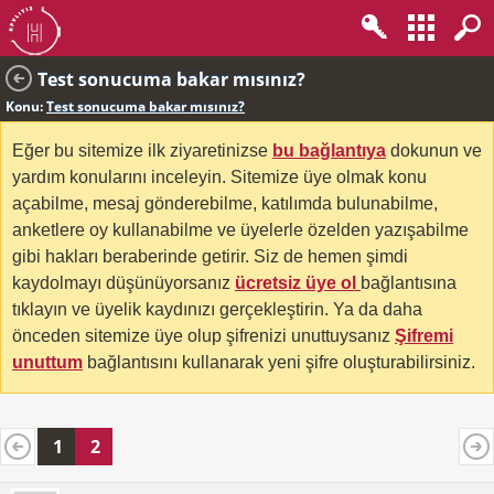
Test sonucuma bakar mısınız?
Konu:
Test sonucuma bakar mısınız?
Eğer bu sitemize ilk ziyaretinizse
bu bağlantıya
dokunun ve
yardım konularını inceleyin. Sitemize üye olmak konu
açabilme, mesaj gönderebilme, katılımda bulunabilme,
anketlere oy kullanabilme ve üyelerle özelden yazışabilme
gibi hakları beraberinde getirir. Siz de hemen şimdi
kaydolmayı düşünüyorsanız
ücretsiz üye ol
bağlantısına
tıklayın ve üyelik kaydınızı gerçekleştirin. Ya da daha
önceden sitemize üye olup şifrenizi unuttuysanız
Şifremi
unuttum
bağlantısını kullanarak yeni şifre oluşturabilirsiniz.
1
2