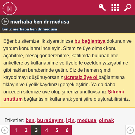
merhaba ben dr medusa
Konu:
merhaba ben dr medusa
Eğer bu sitemize ilk ziyaretinizse
bu bağlantıya
dokunun ve
yardım konularını inceleyin. Sitemize üye olmak konu
açabilme, mesaj gönderebilme, katılımda bulunabilme,
anketlere oy kullanabilme ve üyelerle özelden yazışabilme
gibi hakları beraberinde getirir. Siz de hemen şimdi
kaydolmayı düşünüyorsanız
ücretsiz üye ol
bağlantısına
tıklayın ve üyelik kaydınızı gerçekleştirin. Ya da daha
önceden sitemize üye olup şifrenizi unuttuysanız
Şifremi
unuttum
bağlantısını kullanarak yeni şifre oluşturabilirsiniz.
Etiketler:
ben
,
buradayım
,
için
,
medusa
,
olmak
1
2
3
4
5
6