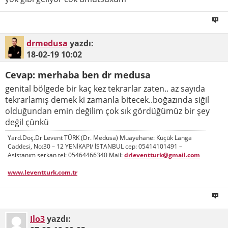
drmedusa
yazdı:
18-02-19
10:02
Cevap: merhaba ben dr medusa
genital bölgede bir kaç kez tekrarlar zaten.. az sayıda
tekrarlamış demek ki zamanla bitecek..boğazında siğil
olduğundan emin değilim çok sık gördüğümüz bir şey
değil çünkü
Yard.Doç.Dr Levent TÜRK (Dr. Medusa) Muayehane: Küçük Langa
Caddesi, No:30 – 12 YENİKAPI/ İSTANBUL cep: 05414101491 –
Asistanım serkan tel: 05464466340 Mail:
drleventturk@gmail.com
www.leventturk.com.tr
Ilo3
yazdı: