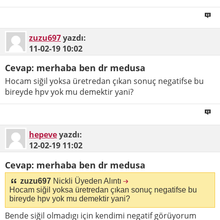
zuzu697
yazdı:
11-02-19
10:02
Cevap: merhaba ben dr medusa
Hocam siğil yoksa üretredan çıkan sonuç negatifse bu
bireyde hpv yok mu demektir yani?
hepeve
yazdı:
12-02-19
11:02
Cevap: merhaba ben dr medusa
zuzu697
Nickli Üyeden Alıntı
Hocam siğil yoksa üretredan çıkan sonuç negatifse bu
bireyde hpv yok mu demektir yani?
Bende siğil olmadıgı için kendimi negatif görüyorum