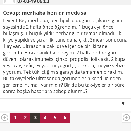
07-03-19
09:03
Cevap: merhaba ben dr medusa
Levent Bey merhaba, ben hpvli olduğumu çıkan siğilim
sayesinde 2 hafta önce öğrendim. 1 buçuk yıl önce
bulaşmış. 1 buçuk yıldır herhangi bir temas olmadı. İlk
kriyo yapıldı ve şu an iki tane daha çıktı. Smear sonucuna
1 ay var. Ultrasonla bakıldı ve içeride bir iki tane
göründü. Biraz panik halindeyim. 2 haftadır her gün
düzenli olarak imuneks, çinko, propolis, folik asit, 2 kupa
yeşil çay, kefir, ev yapımı yoğurt, çörekotu, meyve sebze
yiyorum. Tek tük içtiğim sigarayı da tamamen bıraktım.
Bu takviyelerle ultrasonda görünenlerin kendiliğinden
gerileme ihtimali var mıdır? Bir de bu takviyeler bir süre
sonra başka hasarlara sebep olur mu?
1
2
3
4
5
6