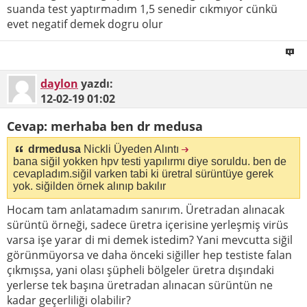
suanda test yaptırmadım 1,5 senedir cıkmıyor cünkü
evet negatif demek dogru olur
daylon
yazdı:
12-02-19
01:02
Cevap: merhaba ben dr medusa
drmedusa
Nickli Üyeden Alıntı
bana siğil yokken hpv testi yapılırmı diye soruldu. ben de
cevapladım.siğil varken tabi ki üretral sürüntüye gerek
yok. siğilden örnek alınıp bakılır
Hocam tam anlatamadım sanırım. Üretradan alınacak
sürüntü örneği, sadece üretra içerisine yerleşmiş virüs
varsa işe yarar di mi demek istedim? Yani mevcutta siğil
görünmüyorsa ve daha önceki siğiller hep testiste falan
çıkmışsa, yani olası şüpheli bölgeler üretra dışındaki
yerlerse tek başına üretradan alınacan sürüntün ne
kadar geçerliliği olabilir?