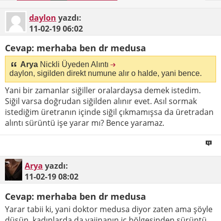
daylon
yazdı:
11-02-19
06:02
Cevap: merhaba ben dr medusa
Arya
Nickli Üyeden Alıntı
daylon, sigilden direkt numune alır o halde, yani bence.
Yani bir zamanlar siğiller oralardaysa demek istedim.
Siğil varsa doğrudan siğilden alınır evet. Asıl sormak
istediğim üretranın içinde siğil çıkmamışsa da üretradan
alıntı sürüntü işe yarar mı? Bence yaramaz.
Arya
yazdı:
11-02-19
08:02
Cevap: merhaba ben dr medusa
Yarar tabii ki, yani doktor medusa diyor zaten ama şöyle
düşün, kadınlarda da vajinanın iç bölgesinden sürüntü