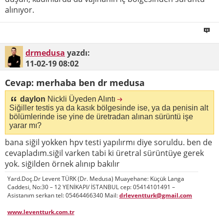
alınıyor.
drmedusa
yazdı:
11-02-19
08:02
Cevap: merhaba ben dr medusa
daylon
Nickli Üyeden Alıntı
Siğiller testis ya da kasık bölgesinde ise, ya da penisin alt
bölümlerinde ise yine de üretradan alınan sürüntü işe
yarar mı?
bana siğil yokken hpv testi yapılırmı diye soruldu. ben de
cevapladım.siğil varken tabi ki üretral sürüntüye gerek
yok. siğilden örnek alınıp bakılır
Yard.Doç.Dr Levent TÜRK (Dr. Medusa) Muayehane: Küçük Langa
Caddesi, No:30 – 12 YENİKAPI/ İSTANBUL cep: 05414101491 –
Asistanım serkan tel: 05464466340 Mail:
drleventturk@gmail.com
www.leventturk.com.tr