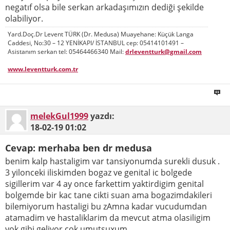
negatıf olsa bile serkan arkadaşımızın dediği şekilde
olabiliyor.
Yard.Doç.Dr Levent TÜRK (Dr. Medusa) Muayehane: Küçük Langa
Caddesi, No:30 – 12 YENİKAPI/ İSTANBUL cep: 05414101491 –
Asistanım serkan tel: 05464466340 Mail:
drleventturk@gmail.com
www.leventturk.com.tr
melekGul1999
yazdı:
18-02-19
01:02
Cevap: merhaba ben dr medusa
benim kalp hastaligim var tansiyonumda surekli dusuk .
3 yilonceki iliskimden bogaz ve genital ic bolgede
sigillerim var 4 ay once farkettim yaktirdigim genital
bolgemde bir kac tane cikti suan ama bogazimdakileri
bilemiyorum hastaligi bu zAmna kadar vucudumdan
atamadim ve hastaliklarim da mevcut atma olasiligim
yok gibi geliyor cok umutsuxum