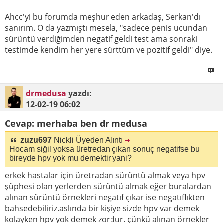
Ahcc'yi bu forumda meşhur eden arkadaş, Serkan'dı
sanırım. O da yazmıştı mesela, "sadece penis ucundan
sürüntü verdiğimden negatif geldi test ama sonraki
testimde kendim her yere sürttüm ve pozitif geldi" diye.
drmedusa
yazdı:
12-02-19
06:02
Cevap: merhaba ben dr medusa
zuzu697
Nickli Üyeden Alıntı
Hocam siğil yoksa üretredan çıkan sonuç negatifse bu
bireyde hpv yok mu demektir yani?
erkek hastalar için üretradan sürüntü almak veya hpv
şüphesi olan yerlerden sürüntü almak eğer buralardan
alınan sürüntü örnekleri negatıf çıkar ise negatıflıkten
bahsedebiliriz.aslında bir kişiye sizde hpv var demek
kolayken hpv yok demek zordur. çünkü alınan örnekler