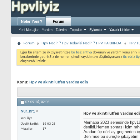
Neler Yeni ?
Forum
Yeni Mesajlar
Yardım
Takvim
Topluluk
Eylemler
Yararlı Linkler
Forum
Hpv Nedir ? Hpv Tedavisi Nedir ? HPV HAKKINDA
HPV TE
Eğer bu sitemize ilk ziyaretinizse
bu bağlantıya
dokunun ve yardım konularını i
beraberinde getirir.Siz de hemen şimdi kaydolmayı düşünüyorsanız
ücretsiz üy
oluşturabilirsiniz.
Konu:
Hpv ve akıntı lütfen yardım edin
07-05-26,
02:05
Nur_nr1
Hpv ve akıntı lütfen yardım ed
Yeni Üye
Merhaba 2023 senesinde hpv16 
Üyelik tarihi
16-03-25
denildi.Hemen sonrası içim rah
Mesajlar
17
Aradan üç dört ay geçmeden içi
Benimse bu süreçte şikayetim b