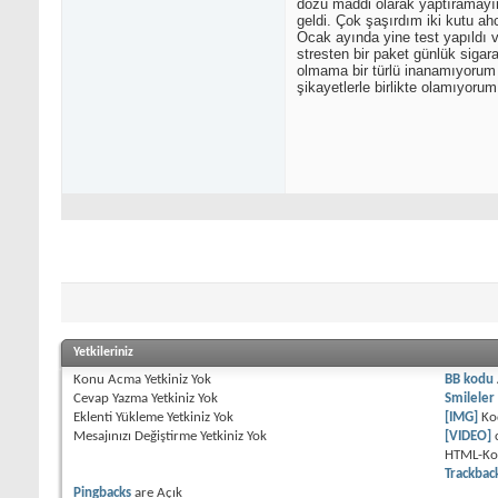
dozu maddi olarak yaptıramayın
geldi. Çok şaşırdım iki kutu a
Ocak ayında yine test yapıldı 
stresten bir paket günlük siga
olmama bir türlü inanamıyorum
şikayetlerle birlikte olamıyoru
Yetkileriniz
Konu Acma Yetkiniz
Yok
BB kodu
Cevap Yazma Yetkiniz
Yok
Smileler
Eklenti Yükleme Yetkiniz
Yok
[IMG]
Ko
Mesajınızı Değiştirme Yetkiniz
Yok
[VIDEO]
HTML-K
Trackbac
Pingbacks
are
Açık