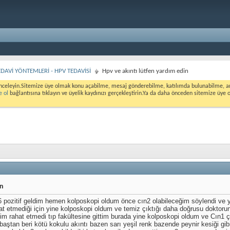
DAVİ YÖNTEMLERİ - HPV TEDAVİSİ
Hpv ve akıntı lütfen yardım edin
nceleyin.Sitemize üye olmak konu açabilme, mesaj gönderebilme, katılımda bulunabilme, ank
e ol
bağlantısına tıklayın ve üyelik kaydınızı gerçekleştirin.Ya da daha önceden sitemize üye 
in
pozitif geldim hemen kolposkopi oldum önce cın2 olabileceğim söylendi ve ya
at etmediği için yine kolposkopi oldum ve temiz çıktığı daha doğrusu doktorun
m rahat etmedi tıp fakültesine gittim burada yine kolposkopi oldum ve Cın1 çı
aştan beri kötü kokulu akıntı bazen sarı yeşil renk bazende peynir kesiği g