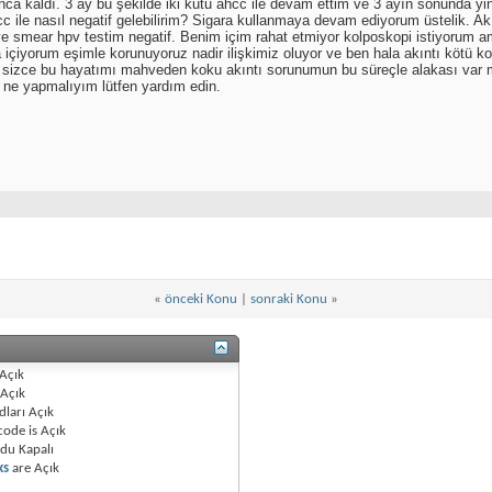
ca kaldı. 3 ay bu şekilde iki kutu ahcc ile devam ettim ve 3 ayın sonunda yin
hcc ile nasıl negatif gelebilirim? Sigara kullanmaya devam ediyorum üstelik. 
ve smear hpv testim negatif. Benim içim rahat etmiyor kolposkopi istiyorum a
ra içiyorum eşimle korunuyoruz nadir ilişkimiz oluyor ve ben hala akıntı köt
 sizce bu hayatımı mahveden koku akıntı sorunumun bu süreçle alakası var 
m ne yapmalıyım lütfen yardım edin.
«
önceki Konu
|
sonraki Konu
»
Açık
Açık
dları
Açık
code is
Açık
odu
Kapalı
ks
are
Açık