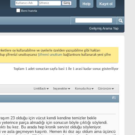
Help
Kayıt ol
Beni hatırla
Gelişmiş Arama Yap
etlere oy kullanabilme ve üyelerle özelden yazışabilme gibi hakları
olup şifrenizi unuttuysanız
Şifremi unuttum
bağlantısını kullanarak yeni şifre
Toplam 1 adet sonuctan sayfa basi 1 ile 1 arasi kadar sonuc gösteriliyor
LinkBack
Seçenekler
Konuda Ara
Görünüm
#1
şım 23 olduğu için vücut kendi kendine temizler bekle
 yeterince parça almadığı için sonucun böyle çıktığı söylendi.
ktı bu kez. Bu arada hep kronik servist olduğu söyleniyor.
ibi ve asla geçmeyen kaşıntı. Hemen iki doz aşı oldum ama üçüncü