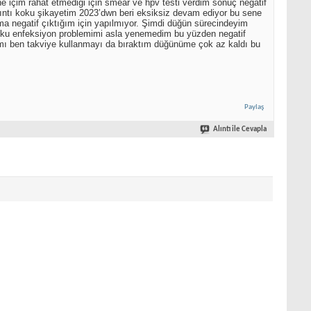
e içim rahat etmediği için smear ve hpv testi verdim sonuç negatif
Akıntı koku şikayetim 2023’dwn beri eksiksiz devam ediyor bu sene
ma negatif çıktığım için yapılmıyor. Şimdi düğün sürecindeyim
ü koku enfeksiyon problemimi asla yenemedim bu yüzden negatif
mı ben takviye kullanmayı da bıraktım düğünüme çok az kaldı bu
Paylaş
Alıntı ile Cevapla