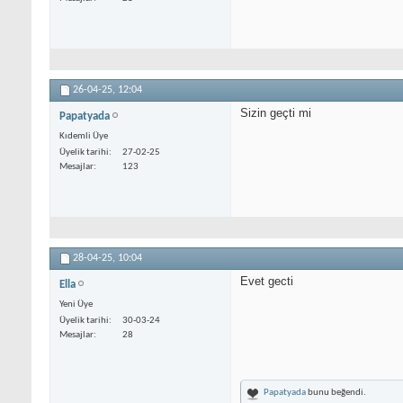
26-04-25,
12:04
Sizin geçti mi
Papatyada
Kıdemli Üye
Üyelik tarihi
27-02-25
Mesajlar
123
28-04-25,
10:04
Evet gecti
Ella
Yeni Üye
Üyelik tarihi
30-03-24
Mesajlar
28
Papatyada
bunu beğendi.