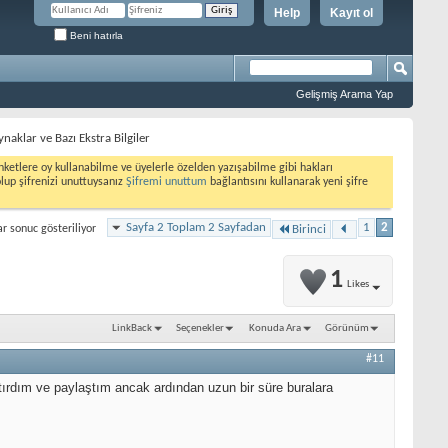
Help
Kayıt ol
Beni hatırla
Gelişmiş Arama Yap
naklar ve Bazı Ekstra Bilgiler
etlere oy kullanabilme ve üyelerle özelden yazışabilme gibi hakları
olup şifrenizi unuttuysanız
Şifremi unuttum
bağlantısını kullanarak yeni şifre
Sayfa 2 Toplam 2 Sayfadan
1
2
r sonuc gösteriliyor
Birinci
1
Likes
LinkBack
Seçenekler
Konuda Ara
Görünüm
#11
tırdım ve paylaştım ancak ardından uzun bir süre buralara