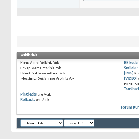
Yetkileriniz
Konu Acma Yetkiniz
Yok
BB kodu
Cevap Yazma Yetkiniz
Yok
Smileler
Eklenti Yükleme Yetkiniz
Yok
[IMG]
Ko
Mesajınızı Değiştirme Yetkiniz
Yok
[VIDEO]
HTML-K
Trackbac
Pingbacks
are
Açık
Refbacks
are
Açık
Forum Kura