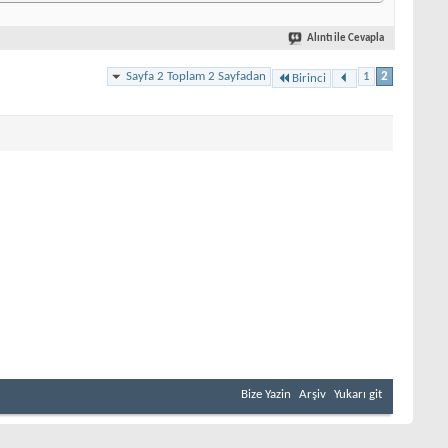
Alıntı ile Cevapla
Sayfa 2 Toplam 2 Sayfadan
1
2
Birinci
Bize Yazin
Arşiv
Yukarı git