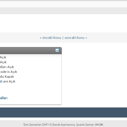
«
önceki Konu
|
sonraki Konu
»
Açık
Açık
dları
Açık
code is
Açık
odu
Kapalı
ks
are
Açık
lları
Tüm Zamanlar GMT +3 Olarak Ayarlanmış. Şuanki Zaman:
04:08
.