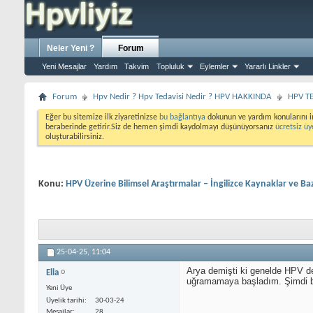
Neler Yeni ?
Forum
Yeni Mesajlar
Yardım
Takvim
Topluluk
Eylemler
Yararlı Linkler
Forum
Hpv Nedir ? Hpv Tedavisi Nedir ? HPV HAKKINDA
HPV TE
Eğer bu sitemize ilk ziyaretinizse
bu bağlantıya
dokunun ve yardım konularını i
beraberinde getirir.Siz de hemen şimdi kaydolmayı düşünüyorsanız
ücretsiz üy
oluşturabilirsiniz.
Konu:
HPV Üzerine Bilimsel Araştırmalar – İngilizce Kaynaklar ve Bazı
25-04-25,
11:04
Arya demişti ki genelde HPV de
Ella
uğramamaya başladım. Şimdi bu
Yeni Üye
Üyelik tarihi
30-03-24
Mesajlar
28