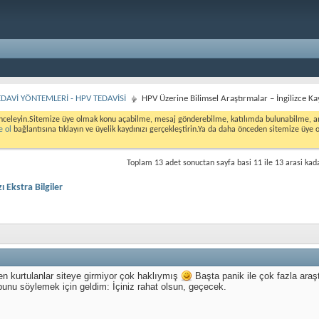
DAVİ YÖNTEMLERİ - HPV TEDAVİSİ
HPV Üzerine Bilimsel Araştırmalar – İngilizce Kay
nceleyin.Sitemize üye olmak konu açabilme, mesaj gönderebilme, katılımda bulunabilme, ank
e ol
bağlantısına tıklayın ve üyelik kaydınızı gerçekleştirin.Ya da daha önceden sitemize üye 
Toplam 13 adet sonuctan sayfa basi 11 ile 13 arasi kada
 Ekstra Bilgiler
n kurtulanlar siteye girmiyor çok haklıymış
Başta panik ile çok fazla araş
nu söylemek için geldim: İçiniz rahat olsun, geçecek.