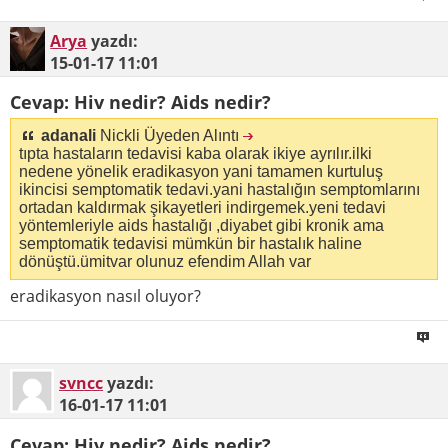
Arya
yazdı:
15-01-17
11:01
Cevap: Hiv nedir? Aids nedir?
adanali
Nickli Üyeden Alıntı
tıpta hastaların tedavisi kaba olarak ikiye ayrılır.ilki
nedene yönelik eradikasyon yani tamamen kurtuluş
ikincisi semptomatik tedavi.yani hastalığın semptomlarını
ortadan kaldırmak şikayetleri indirgemek.yeni tedavi
yöntemleriyle aids hastalığı ,diyabet gibi kronik ama
semptomatik tedavisi mümkün bir hastalık haline
dönüştü.ümitvar olunuz efendim Allah var
eradikasyon nasıl oluyor?
svncc
yazdı:
16-01-17
11:01
Cevap: Hiv nedir? Aids nedir?