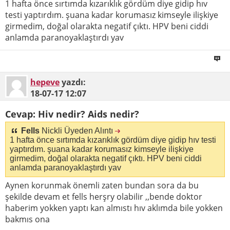
1 hafta önce sırtımda kızarıklık gördüm diye gidip hıv
testi yaptırdım. şuana kadar korumasız kimseyle ilişkiye
girmedim, doğal olarakta negatif çıktı. HPV beni ciddi
anlamda paranoyaklaştırdı yav
hepeve
yazdı:
18-07-17
12:07
Cevap: Hiv nedir? Aids nedir?
Fells
Nickli Üyeden Alıntı
1 hafta önce sırtımda kızarıklık gördüm diye gidip hıv testi
yaptırdım. şuana kadar korumasız kimseyle ilişkiye
girmedim, doğal olarakta negatif çıktı. HPV beni ciddi
anlamda paranoyaklaştırdı yav
Aynen korunmak önemli zaten bundan sora da bu
şekilde devam et fells herşry olabilir ,,bende doktor
haberim yokken yaptı kan almıstı hıv aklımda bile yokken
bakmıs ona