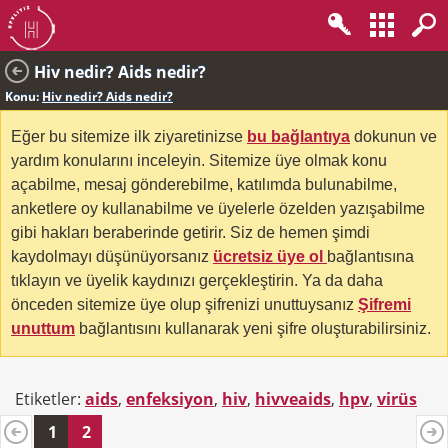
Hiv nedir? Aids nedir?
Konu:
Hiv nedir? Aids nedir?
Eğer bu sitemize ilk ziyaretinizse
bu bağlantıya
dokunun ve
yardım konularını inceleyin. Sitemize üye olmak konu
açabilme, mesaj gönderebilme, katılımda bulunabilme,
anketlere oy kullanabilme ve üyelerle özelden yazışabilme
gibi hakları beraberinde getirir. Siz de hemen şimdi
kaydolmayı düşünüyorsanız
ücretsiz üye ol
bağlantısına
tıklayın ve üyelik kaydınızı gerçekleştirin. Ya da daha
önceden sitemize üye olup şifrenizi unuttuysanız
Şifremi
unuttum
bağlantısını kullanarak yeni şifre oluşturabilirsiniz.
Etiketler:
aids
,
enfeksiyon
,
hiv
,
hivveaids
,
hpv
,
virüs
1
2