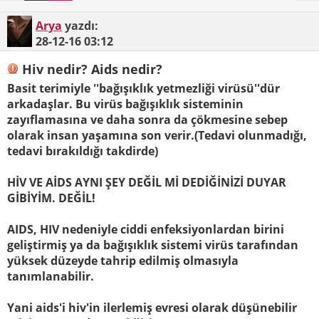
Arya
yazdı:
28-12-16
03:12
Hiv nedir? Aids nedir?
Basit terimiyle ''bağışıklık yetmezliği virüsü''dür
arkadaşlar. Bu virüs bağışıklık sisteminin
zayıflamasına ve daha sonra da çökmesine sebep
olarak insan yaşamına son verir.(Tedavi olunmadığı,
tedavi bırakıldığı takdirde)
HİV VE AİDS AYNI ŞEY DEĞİL Mİ DEDİĞİNİZİ DUYAR
GİBİYİM. DEĞİL!
AIDS, HIV nedeniyle ciddi enfeksiyonlardan birini
geliştirmiş ya da bağışıklık sistemi virüs tarafından
yüksek düzeyde tahrip edilmiş olmasıyla
tanımlanabilir.
Yani aids'i hiv'in ilerlemiş evresi olarak düşünebilir