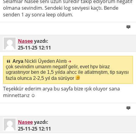
Selamlar Nasee seni uzun süredir takip ediyorum negatif
olmana sevindim. Sendeki log seviyesi kaçtı. Bende
senden 1 ay sonra leep oldum.
Nasee
yazdı:
25-11-25
12:11
Arya
Nickli Üyeden Alıntı
çok sevindim umarım negatif gelir, evet hpv biraz
ugrastırıyor ben de 1,5 yılda ahcc ile atlatmıştım, tip sayısı
fazla olunca 2-2,5 yıl da sürüyor
Teşekkür ederim arya bu sayfa bize ışık oluyor sana
minnettarız ☺
Nasee
yazdı:
25-11-25
12:11