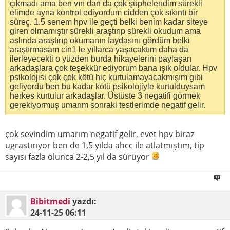
çıkmadı ama ben vın dan da çok şüphelendim sürekli
elimde ayna kontrol ediyordum cidden çok sıkıntı bir
süreç. 1.5 senem hpv ile geçti belki benim kadar siteye
giren olmamıştır sürekli araştırıp sürekli okudum ama
aslında araştırıp okumanın faydasını gördüm belki
araştırmasam cin1 le yıllarca yaşacaktım daha da
ilerleyecekti o yüzden burda hikayelerini paylaşan
arkadaşlara çok teşekkür ediyorum bana ışık oldular. Hpv
psikolojisi çok çok kötü hiç kurtulamayacakmışım gibi
geliyordu ben bu kadar kötü psikolojiyle kurtulduysam
herkes kurtulur arkadaşlar. Üstüste 3 negatifi görmek
gerekiyormuş umarım sonraki testlerimde negatif gelir.
çok sevindim umarım negatif gelir, evet hpv biraz
ugrastırıyor ben de 1,5 yılda ahcc ile atlatmıştım, tip
sayısı fazla olunca 2-2,5 yıl da sürüyor
Bibitmedi
yazdı:
24-11-25
06:11