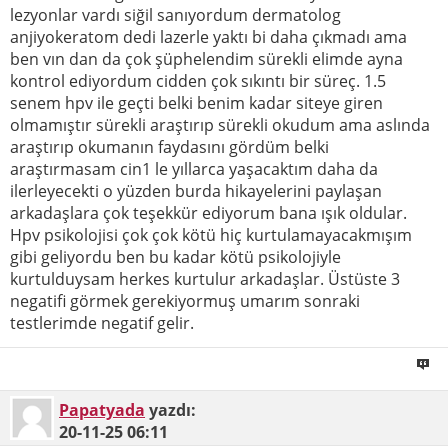
lezyonlar vardı siğil sanıyordum dermatolog
anjiyokeratom dedi lazerle yaktı bi daha çıkmadı ama
ben vın dan da çok şüphelendim sürekli elimde ayna
kontrol ediyordum cidden çok sıkıntı bir süreç. 1.5
senem hpv ile geçti belki benim kadar siteye giren
olmamıştır sürekli araştırıp sürekli okudum ama aslında
araştırıp okumanın faydasını gördüm belki
araştırmasam cin1 le yıllarca yaşacaktım daha da
ilerleyecekti o yüzden burda hikayelerini paylaşan
arkadaşlara çok teşekkür ediyorum bana ışık oldular.
Hpv psikolojisi çok çok kötü hiç kurtulamayacakmışım
gibi geliyordu ben bu kadar kötü psikolojiyle
kurtulduysam herkes kurtulur arkadaşlar. Üstüste 3
negatifi görmek gerekiyormuş umarım sonraki
testlerimde negatif gelir.
Papatyada
yazdı:
20-11-25
06:11