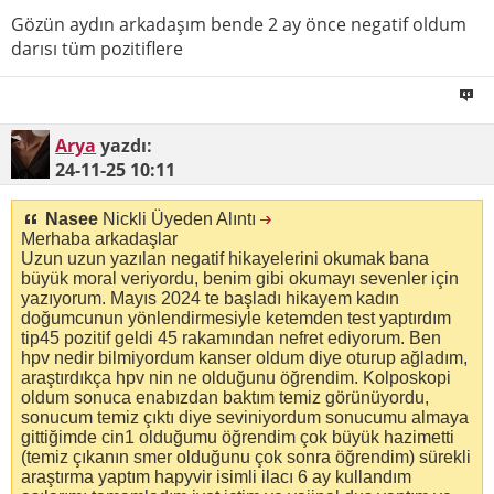
Gözün aydın arkadaşım bende 2 ay önce negatif oldum
darısı tüm pozitiflere
Arya
yazdı:
24-11-25
10:11
Nasee
Nickli Üyeden Alıntı
Merhaba arkadaşlar
Uzun uzun yazılan negatif hikayelerini okumak bana
büyük moral veriyordu, benim gibi okumayı sevenler için
yazıyorum. Mayıs 2024 te başladı hikayem kadın
doğumcunun yönlendirmesiyle ketemden test yaptırdım
tip45 pozitif geldi 45 rakamından nefret ediyorum. Ben
hpv nedir bilmiyordum kanser oldum diye oturup ağladım,
araştırdıkça hpv nin ne olduğunu öğrendim. Kolposkopi
oldum sonuca enabızdan baktım temiz görünüyordu,
sonucum temiz çıktı diye seviniyordum sonucumu almaya
gittiğimde cin1 olduğumu öğrendim çok büyük hazimetti
(temiz çıkanın smer olduğunu çok sonra öğrendim) sürekli
araştırma yaptım hapyvir isimli ilacı 6 ay kullandım