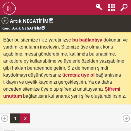
Artık NEGATİFİM😇
Konu:
Artık NEGATİFİM😇
Eğer bu sitemize ilk ziyaretinizse
bu bağlantıya
dokunun ve
yardım konularını inceleyin. Sitemize üye olmak konu
açabilme, mesaj gönderebilme, katılımda bulunabilme,
anketlere oy kullanabilme ve üyelerle özelden yazışabilme
gibi hakları beraberinde getirir. Siz de hemen şimdi
kaydolmayı düşünüyorsanız
ücretsiz üye ol
bağlantısına
tıklayın ve üyelik kaydınızı gerçekleştirin. Ya da daha
önceden sitemize üye olup şifrenizi unuttuysanız
Şifremi
unuttum
bağlantısını kullanarak yeni şifre oluşturabilirsiniz.
1
2