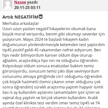
Nasee
yazdı:
20-11-25
03:11
Artık NEGATİFİM😇
Merhaba arkadaşlar
Uzun uzun yazılan negatif hikayelerini okumak bana
büyük moral veriyordu, benim gibi okumayı sevenler için
yazıyorum. Mayıs 2024 te başladı hikayem kadın
doğumcunun yönlendirmesiyle ketemden test yaptırdım
tip45 pozitif geldi 45 rakamından nefret ediyorum. Ben
hpv nedir bilmiyordum kanser oldum diye oturup
ağladım, araştırdıkça hpv nin ne olduğunu öğrendim.
Kolposkopi oldum sonuca enabızdan baktım temiz
görünüyordu, sonucum temiz çıktı diye seviniyordum
sonucumu almaya gittiğimde cin1 olduğumu öğrendim
çok büyük hazimetti (temiz çıkanın smer olduğunu çok
sonra öğrendim) sürekli araştırma yaptım hapyvir isimli
ilacı 6 ay kullandım aşılarımı tamamladım iyot içtim ve
vajinal duş yaptım ve birçok vitamin kullandım. Aralık
ayında özel klinikte test verdim smer temiz tip45 ve 74