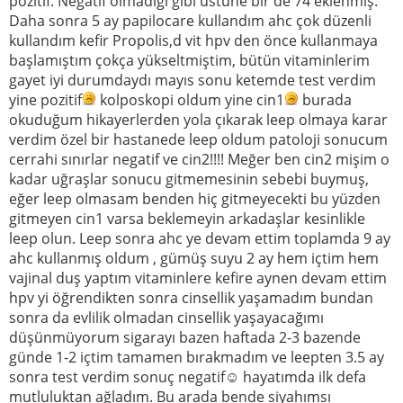
pozitif. Negatif olmadığı gibi üstüne bir de 74 eklenmiş.
Daha sonra 5 ay papilocare kullandım ahc çok düzenli
kullandım kefir Propolis,d vit hpv den önce kullanmaya
başlamıştım çokça yükseltmiştim, bütün vitaminlerim
gayet iyi durumdaydı mayıs sonu ketemde test verdim
yine pozitif
kolposkopi oldum yine cin1
burada
okuduğum hikayerlerden yola çıkarak leep olmaya karar
verdim özel bir hastanede leep oldum patoloji sonucum
cerrahi sınırlar negatif ve cin2!!!! Meğer ben cin2 mişim o
kadar uğraşlar sonucu gitmemesinin sebebi buymuş,
eğer leep olmasam benden hiç gitmeyecekti bu yüzden
gitmeyen cin1 varsa beklemeyin arkadaşlar kesinlikle
leep olun. Leep sonra ahc ye devam ettim toplamda 9 ay
ahc kullanmış oldum , gümüş suyu 2 ay hem içtim hem
vajinal duş yaptım vitaminlere kefire aynen devam ettim
hpv yi öğrendikten sonra cinsellik yaşamadım bundan
sonra da evlilik olmadan cinsellik yaşayacağımı
düşünmüyorum sigarayı bazen haftada 2-3 bazende
günde 1-2 içtim tamamen bırakmadım ve leepten 3.5 ay
sonra test verdim sonuç negatif☺ hayatımda ilk defa
mutluluktan ağladım. Bu arada bende siyahımsı