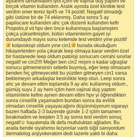
aşılarımı tamamladım iyot içtim ve vajinal duş yaptım ve
birçok vitamin kullandım. Aralık ayında özel klinikte test
verdim smer temiz tip45 ve 74 pozitif. Negatif olmadığı
gibi üstüne bir de 74 eklenmiş. Daha sonra 5 ay
papilocare kullandım ahc çok düzenli kullandım kefir
Propolis,d vit hpv den önce kullanmaya başlamıştım
çokça yükseltmiştim, bütün vitaminlerim gayet iyi
durumdaydı mayıs sonu ketemde test verdim yine pozitif
kolposkopi oldum yine cin1
burada okuduğum
hikayerlerden yola çıkarak leep olmaya karar verdim özel
bir hastanede leep oldum patoloji sonucum cerrahi sınırlar
negatif ve cin2!!!! Meğer ben cin2 mişim o kadar uğraşlar
sonucu gitmemesinin sebebi buymuş, eğer leep olmasam
benden hiç gitmeyecekti bu yüzden gitmeyen cin1 varsa
beklemeyin arkadaşlar kesinlikle leep olun. Leep sonra
ahc ye devam ettim toplamda 9 ay ahc kullanmış oldum ,
gümüş suyu 2 ay hem içtim hem vajinal duş yaptım
vitaminlere kefire aynen devam ettim hpv yi öğrendikten
sonra cinsellik yaşamadım bundan sonra da evlilik
olmadan cinsellik yaşayacağımı düşünmüyorum sigarayı
bazen haftada 2-3 bazende günde 1-2 içtim tamamen
bırakmadım ve leepten 3.5 ay sonra test verdim sonuç
negatif☺ hayatımda ilk defa mutluluktan ağladım. Bu
arada bende siyahımsı lezyonlar vardı siğil sanıyordum
dermatolog anjiyokeratom dedi lazerle yaktı bi daha