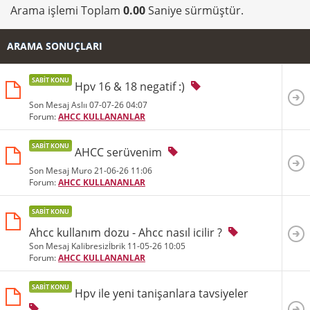
Arama işlemi Toplam
0.00
Saniye sürmüştür.
ARAMA SONUÇLARI
SABIT KONU
Hpv 16 & 18 negatif :)
Son Mesaj Aslıı 07-07-26
04:07
Forum:
AHCC KULLANANLAR
SABIT KONU
AHCC serüvenim
Son Mesaj Muro 21-06-26
11:06
Forum:
AHCC KULLANANLAR
SABIT KONU
Ahcc kullanım dozu - Ahcc nasıl icilir ?
Son Mesaj Kalibresizİbrik 11-05-26
10:05
Forum:
AHCC KULLANANLAR
SABIT KONU
Hpv ile yeni tanişanlara tavsiyeler