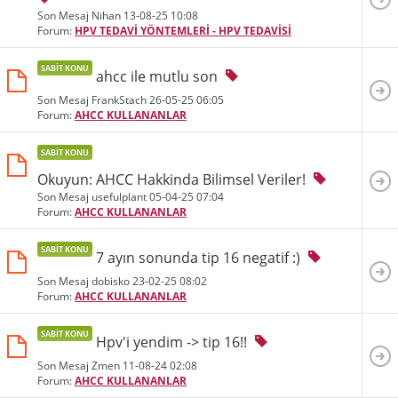
Son Mesaj Nihan 13-08-25
10:08
Forum:
HPV TEDAVİ YÖNTEMLERİ - HPV TEDAVİSİ
SABIT KONU
ahcc ile mutlu son
Son Mesaj FrankStach 26-05-25
06:05
Forum:
AHCC KULLANANLAR
SABIT KONU
Okuyun: AHCC Hakkinda Bilimsel Veriler!
Son Mesaj usefulplant 05-04-25
07:04
Forum:
AHCC KULLANANLAR
SABIT KONU
7 ayın sonunda tip 16 negatif :)
Son Mesaj dobisko 23-02-25
08:02
Forum:
AHCC KULLANANLAR
SABIT KONU
Hpv'i yendim -> tip 16!!
Son Mesaj Zmen 11-08-24
02:08
Forum:
AHCC KULLANANLAR