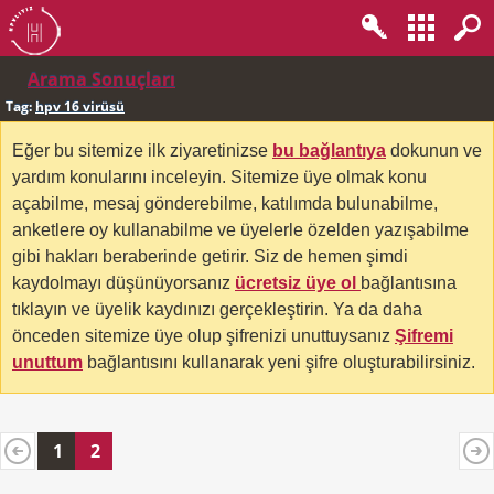
Arama Sonuçları
Tag:
hpv 16 virüsü
Eğer bu sitemize ilk ziyaretinizse
bu bağlantıya
dokunun ve
yardım konularını inceleyin. Sitemize üye olmak konu
açabilme, mesaj gönderebilme, katılımda bulunabilme,
anketlere oy kullanabilme ve üyelerle özelden yazışabilme
gibi hakları beraberinde getirir. Siz de hemen şimdi
kaydolmayı düşünüyorsanız
ücretsiz üye ol
bağlantısına
tıklayın ve üyelik kaydınızı gerçekleştirin. Ya da daha
önceden sitemize üye olup şifrenizi unuttuysanız
Şifremi
unuttum
bağlantısını kullanarak yeni şifre oluşturabilirsiniz.
1
2